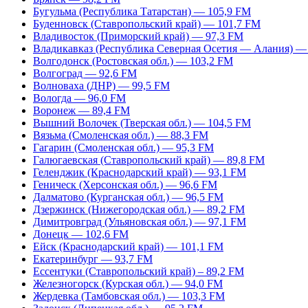
Бугульма (Республика Татарстан) — 105,9 FM
Буденновск (Ставропольский край) — 101,7 FM
Владивосток (Приморский край) — 97,3 FM
Владикавказ (Республика Северная Осетия — Алания) —
Волгодонск (Ростовская обл.) — 103,2 FM
Волгоград — 92,6 FM
Волноваха (ДНР) — 99,5 FM
Вологда — 96,0 FM
Воронеж — 89,4 FM
Вышний Волочек (Тверская обл.) — 104,5 FM
Вязьма (Смоленская обл.) — 88,3 FM
Гагарин (Смоленская обл.) — 95,3 FM
Галюгаевская (Ставропольский край) — 89,8 FM
Геленджик (Краснодарский край) — 93,1 FM
Геническ (Херсонская обл.) — 96,6 FM
Далматово (Курганская обл.) — 96,5 FM
Дзержинск (Нижегородская обл.) — 89,2 FM
Димитровград (Ульяновская обл.) — 97,1 FM
Донецк — 102,6 FM
Ейск (Краснодарский край) — 101,1 FM
Екатеринбург — 93,7 FM
Ессентуки (Ставропольский край) – 89,2 FM
Железногорск (Курская обл.) — 94,0 FM
Жердевка (Тамбовская обл.) — 103,3 FM