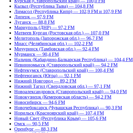
Курская (Ставропольский край) — 100,0 FM
Кызыл (Республика Тыва) — 104,8 FM
Лимасол (Республика Кипр) — 102,9 FM и 107,9 FM
Липецк — 97,9 FM
Луганск — 88,8 FM
Мариуполь (ДНР) — 97,2 FM
Матвеев Курган (Ростовская обл.) — 107,0 FM
Мелитополь (Запорожская обл.) — 96,7 FM
Миасс (Челябинская обл.) — 102,2 FM
Мичуринск (Тамбовская обл.) — 92,4 FM
Мурманск — 90,4 FM
Нальчик (Кабардино-Балкарская Республика) — 104,4 FM
Невинномысск (Ставропольский край) — 94,2 FM
Нефтекумск (Ставропольский край) — 100,4 FM
Нефтеюганск (Югра) — 92,1 FM
Нижний Новгород — 89,2 FM
Нижний Тагил (Свердловская обл.) — 97,1 FM
Новоалександровск (Ставропольский край) — 94,0 FM
Новокузнецк (Кемеровская область) — 94,2 FM
Новосибирск — 94,6 FM
Новочебоксарск (Чувашская Республика) — 90,3 FM
Норильск (Красноярский край) — 107,4 FM
Новый Свет (Республика Крым) — 105,6 FM
Омск — 90,5 FM
Оренбург — 88,3 FM