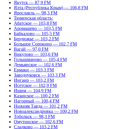
Якутск — 87,9 FM
Ялта (Республика Крым) — 106,8 FM
Ярославль — 98,3 FM
Тюменская область:
Абатское — 103,8 FM
Аромашево — 103,5 FM
Байкалово — 105,5 FM
Бердюжье — 103,2 FM
Большое Сорокино — 102,7 FM
Вагай — 97,0 FM
Викулово — 103,6 FM
Голышманово — 105,4 FM
Демьянское — 102,6 FM
Ермаки — 103,3 FM
Заводоуковск — 103,3 FM
Ингаир — 103,2 FM
Исетское — 102,9 FM
Ишим — 104,9 FM
Казанское — 100,2 FM
Нагорный — 100,4 FM
Нижняя Тавда — 101,2 FM
Новоалександровка — 100,2 FM
Тобольск — 98,3 FM
Омутинское — 102,6 FM
Сладково — 103,2 FM