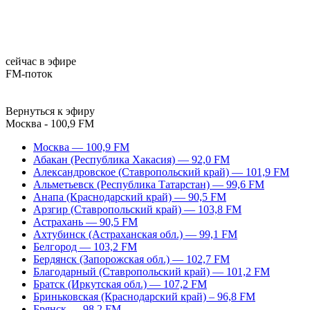
сейчас в эфире
FM-поток
Вернуться к эфиру
Москва - 100,9 FM
Москва — 100,9 FM
Абакан (Республика Хакасия) — 92,0 FM
Александровское (Ставропольский край) — 101,9 FM
Альметьевск (Республика Татарстан) — 99,6 FM
Анапа (Краснодарский край) — 90,5 FM
Арзгир (Ставропольский край) — 103,8 FM
Астрахань — 90,5 FM
Ахтубинск (Астраханская обл.) — 99,1 FM
Белгород — 103,2 FM
Бердянск (Запорожская обл.) — 102,7 FM
Благодарный (Ставропольский край) — 101,2 FM
Братск (Иркутская обл.) — 107,2 FM
Бриньковская (Краснодарский край) – 96,8 FM
Брянск — 98,2 FM