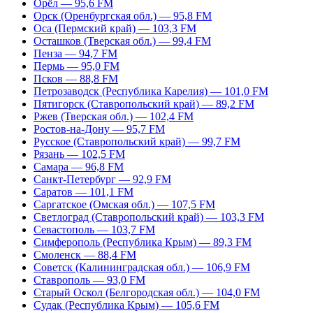
Орёл — 95,6 FM
Орск (Оренбургская обл.) — 95,8 FM
Оса (Пермский край) — 103,3 FM
Осташков (Тверская обл.) — 99,4 FM
Пенза — 94,7 FM
Пермь — 95,0 FM
Псков — 88,8 FM
Петрозаводск (Республика Карелия) — 101,0 FM
Пятигорск (Ставропольский край) — 89,2 FM
Ржев (Тверская обл.) — 102,4 FM
Ростов-на-Дону — 95,7 FM
Русское (Ставропольский край) — 99,7 FM
Рязань — 102,5 FM
Самара — 96,8 FM
Санкт-Петербург — 92,9 FM
Саратов — 101,1 FM
Саргатское (Омская обл.) — 107,5 FM
Светлоград (Ставропольский край) — 103,3 FM
Севастополь — 103,7 FM
Симферополь (Республика Крым) — 89,3 FM
Смоленск — 88,4 FM
Советск (Калининградская обл.) — 106,9 FM
Ставрополь — 93,0 FM
Старый Оскол (Белгородская обл.) — 104,0 FM
Судак (Республика Крым) — 105,6 FM