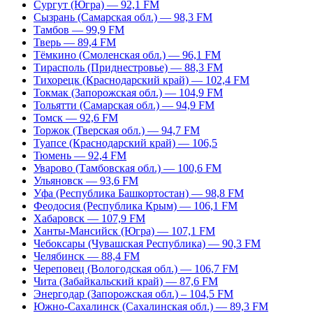
Сургут (Югра) — 92,1 FM
Сызрань (Самарская обл.) — 98,3 FM
Тамбов — 99,9 FM
Тверь — 89,4 FM
Тёмкино (Смоленская обл.) — 96,1 FM
Тирасполь (Приднестровье) — 88,3 FM
Тихорецк (Краснодарский край) — 102,4 FM
Токмак (Запорожская обл.) — 104,9 FM
Тольятти (Самарская обл.) — 94,9 FM
Томск — 92,6 FM
Торжок (Тверская обл.) — 94,7 FM
Туапсе (Краснодарский край) — 106,5
Тюмень — 92,4 FM
Уварово (Тамбовская обл.) — 100,6 FM
Ульяновск — 93,6 FM
Уфа (Республика Башкортостан) — 98,8 FM
Феодосия (Республика Крым) — 106,1 FM
Хабаровск — 107,9 FM
Ханты-Мансийск (Югра) — 107,1 FM
Чебоксары (Чувашская Республика) — 90,3 FM
Челябинск — 88,4 FM
Череповец (Вологодская обл.) — 106,7 FM
Чита (Забайкальский край) — 87,6 FM
Энергодар (Запорожская обл.) – 104,5 FM
Южно-Сахалинск (Сахалинская обл.) — 89,3 FM