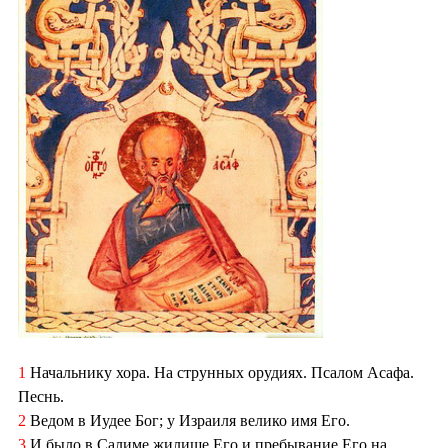
1
Начальнику хора. На струнных орудиях. Псалом Асафа.
Песнь.
2
Ведом в Иудее Бог; у Израиля велико имя Его.
3
И было в Салиме жилище Его и пребывание Его на