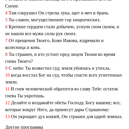
Сионе.
4
Там сокрушил Он стрелы лука, щит и меч и брань.
5
Ты славен, могущественнее гор хищнических.
6
Крепкие сердцем стали добычею, уснули сном своим, и
не нашли все мужи силы рук своих.
7
От прещения Твоего, Боже Иакова, вздремали и
колесница и конь.
8
Ты страшен, и кто устоит пред лицем Твоим во время
гнева Твоего?
9
С небес Ты возвестил суд; земля убоялась и утихла,
10
когда восстал Бог на суд, чтобы спасти всех угнетенных
земли.
11
И гнев человеческий обратится во славу Тебе: остаток
гнева Ты укротишь.
12
Делайте и воздавайте обеты Господу, Богу вашему; все,
которые вокруг Него, да принесут дары Страшному:
13
Он укрощает дух князей, Он страшен для царей земных.
Другие программы