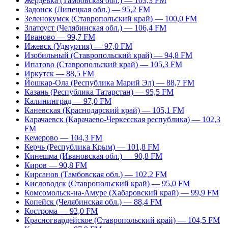
Жердевка (Тамбовская обл.) — 103,3 FM
Задонск (Липецкая обл.) — 95,2 FM
Зеленокумск (Ставропольский край) — 100,0 FM
Златоуст (Челябинская обл.) — 106,4 FM
Иваново — 99,7 FM
Ижевск (Удмуртия) — 97,0 FM
Изобильный (Ставропольский край) — 94,8 FM
Ипатово (Ставропольский край) — 105,3 FM
Иркутск — 88,5 FM
Йошкар-Ола (Республика Марий Эл) — 88,7 FM
Казань (Республика Татарстан) — 95,5 FM
Калининград — 97,0 FM
Каневская (Краснодарский край) — 105,1 FM
Карачаевск (Карачаево-Черкесская республика) — 102,3
FM
Кемерово — 104,3 FM
Керчь (Республика Крым) — 101,8 FM
Кинешма (Ивановская обл.) — 90,8 FM
Киров — 90,8 FM
Кирсанов (Тамбовская обл.) — 102,2 FM
Кисловодск (Ставропольский край) — 95,0 FM
Комсомольск-на-Амуре (Хабаровский край) — 99,9 FM
Копейск (Челябинская обл.) — 88,4 FM
Кострома — 92,0 FM
Красногвардейское (Ставропольский край) — 104,5 FM