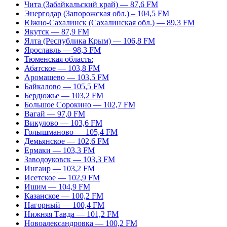
Чита (Забайкальский край) — 87,6 FM
Энергодар (Запорожская обл.) – 104,5 FM
Южно-Сахалинск (Сахалинская обл.) — 89,3 FM
Якутск — 87,9 FM
Ялта (Республика Крым) — 106,8 FM
Ярославль — 98,3 FM
Тюменская область:
Абатское — 103,8 FM
Аромашево — 103,5 FM
Байкалово — 105,5 FM
Бердюжье — 103,2 FM
Большое Сорокино — 102,7 FM
Вагай — 97,0 FM
Викулово — 103,6 FM
Голышманово — 105,4 FM
Демьянское — 102,6 FM
Ермаки — 103,3 FM
Заводоуковск — 103,3 FM
Ингаир — 103,2 FM
Исетское — 102,9 FM
Ишим — 104,9 FM
Казанское — 100,2 FM
Нагорный — 100,4 FM
Нижняя Тавда — 101,2 FM
Новоалександровка — 100,2 FM