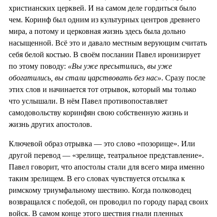
христианских церквей. И на самом деле гордиться было
чем. Коринф был одним из культурных центров древнего
мира, а потому и церковная жизнь здесь была дольно
насыщенной. Всё это и давало местным верующим считать
себя белой костью. В своём послании Павел иронизирует
по этому поводу:
«Вы уже пресытились, вы уже
обогатились, вы стали царствовать без нас»
. Сразу после
этих слов и начинается тот отрывок, который мы только
что услышали. В нём Павел противопоставляет
самодовольству коринфян свою собственную жизнь и
жизнь других апостолов.
Ключевой образ отрывка — это слово «позорище». Или
другой перевод — «зрелище, театральное представление».
Павел говорит, что апостолы стали для всего мира именно
таким зрелищем. В его словах чувствуется отсылка к
римскому триумфальному шествию. Когда полководец
возвращался с победой, он проводил по городу парад своих
войск. В самом конце этого шествия гнали пленных