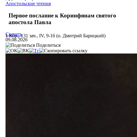
Апостольские чтения
Первое послание к Коринфянам святого
апостола Павла
Скачать
1 Кор., 131 зач., IV, 9-16 (о. Дмитрий Барицкий)
09.08.2026
Поделиться