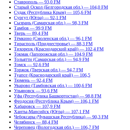
Ставрополь — 93,0 FM
Старый Оскол (Белгородская обл.) — 104,0 FM
Судак (Республика Крым) — 105,6 FM
Сургут (Югра) — 92,1 FM
Сызрань (Самарская обл.) — 98,3 FM
Тамбов — 99,9 FM
Тверь — 89,4 FM
Тёмкино (Смоленская обл.) — 96,1 FM
Тирасполь (Приднестровье) — 88,3 FM
Тихорецк (Краснодарский край) — 102,4 FM
Токмак (Запорожская обл.) — 104,9 FM
Тольятти (Самарская обл.) — 94,9 FM
Томск — 92,6 FM
Торжок (Тверская обл.) — 94,7 FM
Туапсе (Краснодарский край) — 106,5
Тюмень — 92,4 FM
Уварово (Тамбовская обл.) — 100,6 FM
Ульяновск — 93,6 FM
Уфа (Республика Башкортостан) — 98,8 FM
Феодосия (Республика Крым) — 106,1 FM
Хабаровск — 107,9 FM
Ханты-Мансийск (Югра) — 107,1 FM
Чебоксары (Чувашская Республика) — 90,3 FM
Челябинск — 88,4 FM
Череповец (Вологодская обл.) — 106,7 FM