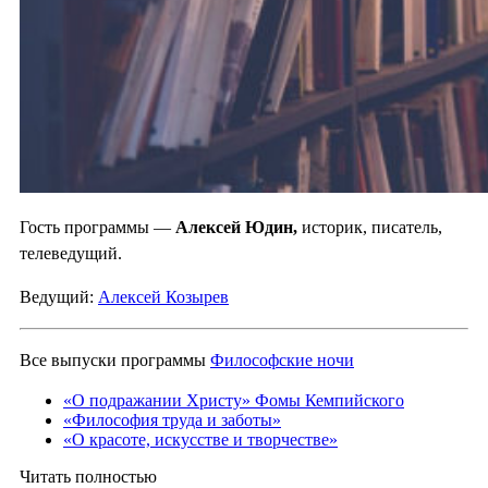
Гость программы —
Алексей Юдин,
историк, писатель,
телеведущий.
Ведущий:
Алексей Козырев
Все выпуски программы
Философские ночи
«О подражании Христу» Фомы Кемпийского
«Философия труда и заботы»
«О красоте, искусстве и творчестве»
Читать полностью