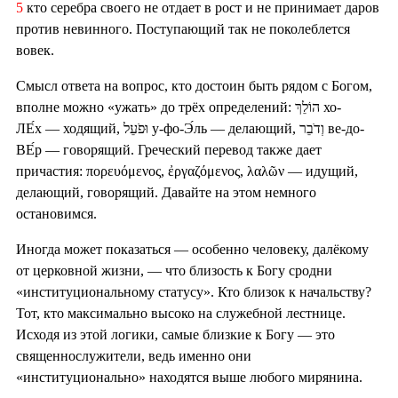
5
кто серебра своего не отдает в рост и не принимает даров
против невинного. Поступающий так не поколеблется
вовек.
Смысл ответа на вопрос, кто достоин быть рядом с Богом,
вполне можно «ужать» до трёх определений: הוֹלֵךְ хо-
ЛЕ́х — ходящий, וּפֹעֵל у-фо-Э́ль — делающий, וְדֹבֵר ве-до-
ВЕ́р — говорящий. Греческий перевод также дает
причастия: πορευόμενος, ἐργαζόμενος, λαλῶν — идущий,
делающий, говорящий. Давайте на этом немного
остановимся.
Иногда может показаться — особенно человеку, далёкому
от церковной жизни, — что близость к Богу сродни
«институциональному статусу». Кто близок к начальству?
Тот, кто максимально высоко на служебной лестнице.
Исходя из этой логики, самые близкие к Богу — это
священнослужители, ведь именно они
«институционально» находятся выше любого мирянина.