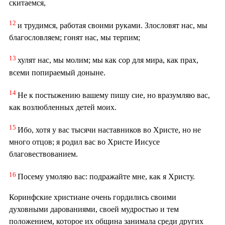
скитаемся,
12
и трудимся, работая своими руками. Злословят нас, мы
благословляем; гонят нас, мы терпим;
13
хулят нас, мы молим; мы как сор для мира, как прах,
всеми попираемый доныне.
14
Не к постыжению вашему пишу сие, но вразумляю вас,
как возлюбленных детей моих.
15
Ибо, хотя у вас тысячи наставников во Христе, но не
много отцов; я родил вас во Христе Иисусе
благовествованием.
16
Посему умоляю вас: подражайте мне, как я Христу.
Коринфские христиане очень гордились своими
духовными дарованиями, своей мудростью и тем
положением, которое их община занимала среди других