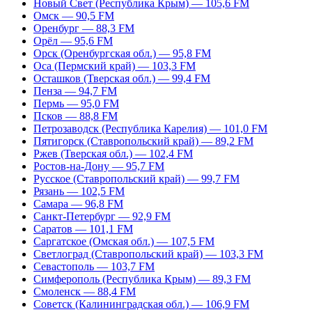
Новый Свет (Республика Крым) — 105,6 FM
Омск — 90,5 FM
Оренбург — 88,3 FM
Орёл — 95,6 FM
Орск (Оренбургская обл.) — 95,8 FM
Оса (Пермский край) — 103,3 FM
Осташков (Тверская обл.) — 99,4 FM
Пенза — 94,7 FM
Пермь — 95,0 FM
Псков — 88,8 FM
Петрозаводск (Республика Карелия) — 101,0 FM
Пятигорск (Ставропольский край) — 89,2 FM
Ржев (Тверская обл.) — 102,4 FM
Ростов-на-Дону — 95,7 FM
Русское (Ставропольский край) — 99,7 FM
Рязань — 102,5 FM
Самара — 96,8 FM
Санкт-Петербург — 92,9 FM
Саратов — 101,1 FM
Саргатское (Омская обл.) — 107,5 FM
Светлоград (Ставропольский край) — 103,3 FM
Севастополь — 103,7 FM
Симферополь (Республика Крым) — 89,3 FM
Смоленск — 88,4 FM
Советск (Калининградская обл.) — 106,9 FM