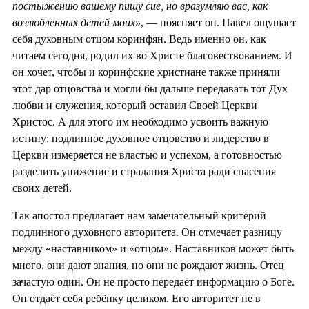
постыжению вашему пишу сие, но вразумляю вас, как
возлюбленных детей моих»
, — поясняет он. Павел ощущает
себя духовным отцом коринфян. Ведь именно он, как
читаем сегодня, родил их во Христе благовествованием. И
он хочет, чтобы и коринфские христиане также приняли
этот дар отцовства и могли бы дальше передавать тот Дух
любви и служения, который оставил Своей Церкви
Христос. А для этого им необходимо усвоить важную
истину: подлинное духовное отцовство и лидерство в
Церкви измеряется не властью и успехом, а готовностью
разделить унижение и страдания Христа ради спасения
своих детей.
Так апостол предлагает нам замечательный критерий
подлинного духовного авторитета. Он отмечает разницу
между «наставником» и «отцом». Наставников может быть
много, они дают знания, но они не рождают жизнь. Отец
зачастую один. Он не просто передаёт информацию о Боге.
Он отдаёт себя ребёнку целиком. Его авторитет не в