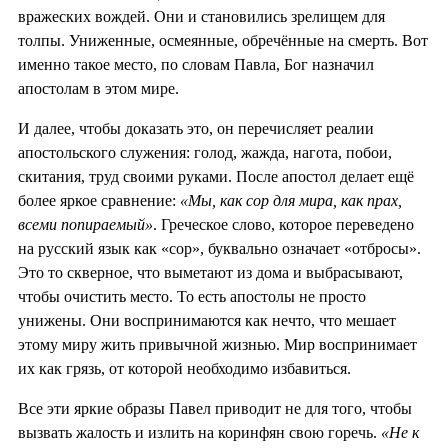
вражеских вождей. Они и становились зрелищем для
толпы. Униженные, осмеянные, обречённые на смерть. Вот
именно такое место, по словам Павла, Бог назначил
апостолам в этом мире.
И далее, чтобы доказать это, он перечисляет реалии
апостольского служения: голод, жажда, нагота, побои,
скитания, труд своими руками. После апостол делает ещё
более яркое сравнение:
«Мы, как сор для мира, как прах,
всеми попираемый»
. Греческое слово, которое переведено
на русский язык как «сор», буквально означает «отбросы».
Это то скверное, что выметают из дома и выбрасывают,
чтобы очистить место. То есть апостолы не просто
унижены. Они воспринимаются как нечто, что мешает
этому миру жить привычной жизнью. Мир воспринимает
их как грязь, от которой необходимо избавиться.
Все эти яркие образы Павел приводит не для того, чтобы
вызвать жалость и излить на коринфян свою горечь.
«Не к