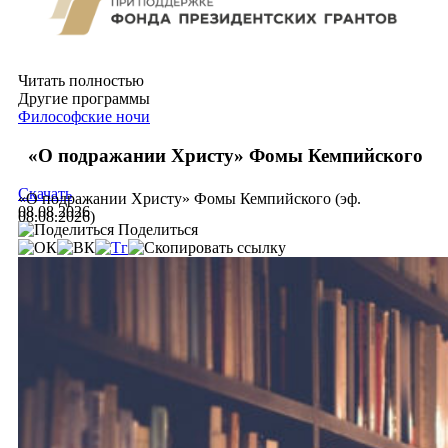
Читать полностью
Другие программы
Философские ночи
«О подражании Христу» Фомы Кемпийского
Скачать
«О подражании Христу» Фомы Кемпийского (эф.
08.08.2026
08.08.2026)
Поделиться