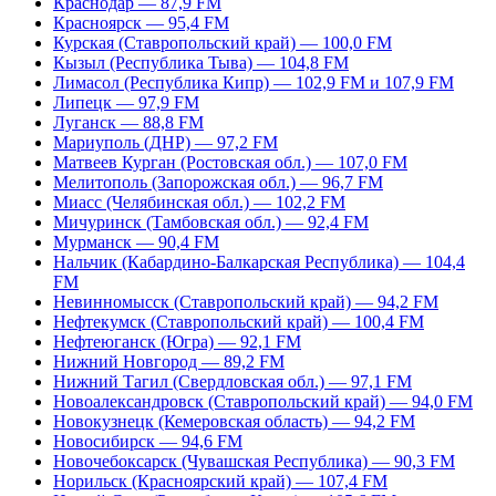
Краснодар — 87,9 FM
Красноярск — 95,4 FM
Курская (Ставропольский край) — 100,0 FM
Кызыл (Республика Тыва) — 104,8 FM
Лимасол (Республика Кипр) — 102,9 FM и 107,9 FM
Липецк — 97,9 FM
Луганск — 88,8 FM
Мариуполь (ДНР) — 97,2 FM
Матвеев Курган (Ростовская обл.) — 107,0 FM
Мелитополь (Запорожская обл.) — 96,7 FM
Миасс (Челябинская обл.) — 102,2 FM
Мичуринск (Тамбовская обл.) — 92,4 FM
Мурманск — 90,4 FM
Нальчик (Кабардино-Балкарская Республика) — 104,4
FM
Невинномысск (Ставропольский край) — 94,2 FM
Нефтекумск (Ставропольский край) — 100,4 FM
Нефтеюганск (Югра) — 92,1 FM
Нижний Новгород — 89,2 FM
Нижний Тагил (Свердловская обл.) — 97,1 FM
Новоалександровск (Ставропольский край) — 94,0 FM
Новокузнецк (Кемеровская область) — 94,2 FM
Новосибирск — 94,6 FM
Новочебоксарск (Чувашская Республика) — 90,3 FM
Норильск (Красноярский край) — 107,4 FM