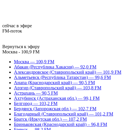
сейчас в эфире
FM-поток
Вернуться к эфиру
Москва - 100,9 FM
Москва — 100,9 FM
Абакан (Республика Хакасия) — 92,0 FM
Александровское (Ставропольский край) — 101,9 FM
Альметьевск (Республика Татарстан) — 99,6 FM
Анапа (Краснодарский край) — 90,5 FM
Арзгир (Ставропольский край) — 103,8 FM
Астрахань — 90,5 FM
Ахтубинск (Астраханская обл.) — 99,1 FM
Белгород — 103,2 FM
Бердянск (Запорожская обл.) — 102,7 FM
Благодарный (Ставропольский край) — 101,2 FM
Братск (Иркутская обл.) — 107,2 FM
Бриньковская (Краснодарский край) – 96,8 FM
Брянск — 98,2 FM