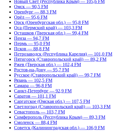
Новый Свет (Республика Крым) — 105,6 FM
Омск — 90,5 FM
Оренбург — 88,3 FM
Орёл — 95,6 FM
Орск (Оренбургская обл.) — 95,8 FM
Оса (Пермский край) — 103,3 FM
Осташков (Тверская обл.) — 99,4 FM
Пенза — 94,7 FM
Пермь — 95,0 FM
Псков — 88,8 FM
Петрозаводск (Республика Карелия) — 101,0 FM
Пятигорск (Ставропольский край) — 89,2 FM
Ржев (Тверская обл.) — 102,4 FM
Ростов-на-Дону — 95,7 FM
Русское (Ставропольский край) — 99,7 FM
Рязань — 102,5 FM
Самара — 96,8 FM
Санкт-Петербург — 92,9 FM
Саратов — 101,1 FM
Саргатское (Омская обл.) — 107,5 FM
Светлоград (Ставропольский край) — 103,3 FM
Севастополь — 103,7 FM
Симферополь (Республика Крым) — 89,3 FM
Смоленск — 88,4 FM
Советск (Калининградская обл.) — 106,9 FM