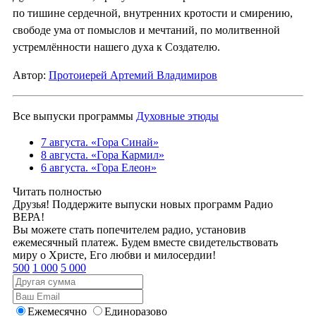
по тишине сердечной, внутренних кротости и смирению,
свободе ума от помыслов и мечтаний, по молитвенной
устремлённости нашего духа к Создателю.
Автор:
Протоиерей Артемий Владимиров
Все выпуски программы
Духовные этюды
7 августа. «Гора Синай»
8 августа. «Гора Кармил»
6 августа. «Гора Елеон»
Читать полностью
Друзья! Поддержите выпуски новых программ Радио
ВЕРА!
Вы можете стать попечителем радио, установив
ежемесячный платеж. Будем вместе свидетельствовать
миру о Христе, Его любви и милосердии!
500
1 000
5 000
Ежемесячно
Единоразово