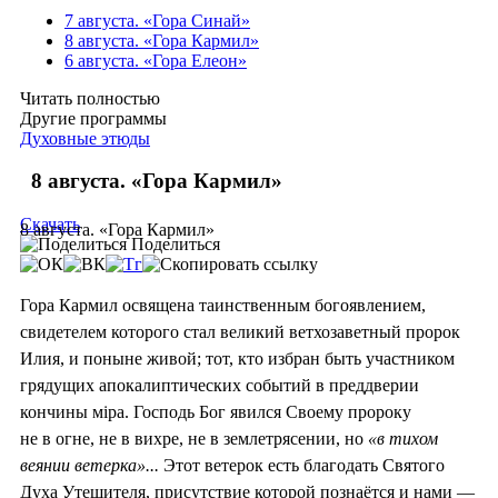
7 августа. «Гора Синай»
8 августа. «Гора Кармил»
6 августа. «Гора Елеон»
Читать полностью
Другие программы
Духовные этюды
8 августа. «Гора Кармил»
Скачать
8 августа. «Гора Кармил»
Поделиться
Гора Кармил освящена таинственным богоявлением,
свидетелем которого стал великий ветхозаветный пророк
Илия, и поныне живой; тот, кто избран быть участником
грядущих апокалиптических событий в преддверии
кончины мiра. Господь Бог явился Своему пророку
не в огне, не в вихре, не в землетрясении, но
«в тихом
веянии ветерка»...
Этот ветерок есть благодать Святого
Духа Утешителя, присутствие которой познаётся и нами —