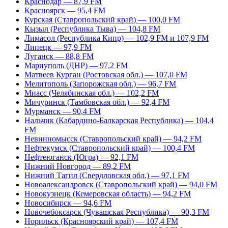
Краснодар — 87,9 FM
Красноярск — 95,4 FM
Курская (Ставропольский край) — 100,0 FM
Кызыл (Республика Тыва) — 104,8 FM
Лимасол (Республика Кипр) — 102,9 FM и 107,9 FM
Липецк — 97,9 FM
Луганск — 88,8 FM
Мариуполь (ДНР) — 97,2 FM
Матвеев Курган (Ростовская обл.) — 107,0 FM
Мелитополь (Запорожская обл.) — 96,7 FM
Миасс (Челябинская обл.) — 102,2 FM
Мичуринск (Тамбовская обл.) — 92,4 FM
Мурманск — 90,4 FM
Нальчик (Кабардино-Балкарская Республика) — 104,4
FM
Невинномысск (Ставропольский край) — 94,2 FM
Нефтекумск (Ставропольский край) — 100,4 FM
Нефтеюганск (Югра) — 92,1 FM
Нижний Новгород — 89,2 FM
Нижний Тагил (Свердловская обл.) — 97,1 FM
Новоалександровск (Ставропольский край) — 94,0 FM
Новокузнецк (Кемеровская область) — 94,2 FM
Новосибирск — 94,6 FM
Новочебоксарск (Чувашская Республика) — 90,3 FM
Норильск (Красноярский край) — 107,4 FM