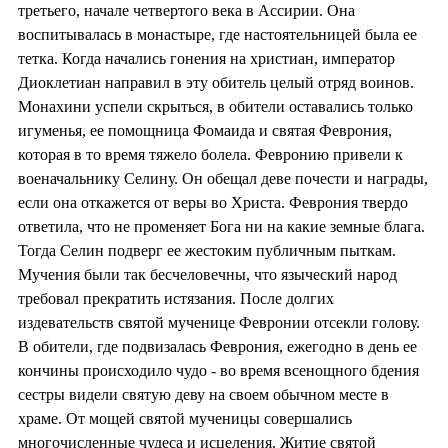
третьего, начале четвертого века в Ассирии. Она
воспитывалась в монастыре, где настоятельницей была ее
тетка. Когда начались гонения на христиан, император
Диоклетиан направил в эту обитель целый отряд воинов.
Монахини успели скрыться, в обители оставались только
игуменья, ее помощница Фомаида и святая Феврония,
которая в то время тяжело болела. Февронию привели к
военачальнику Селину. Он обещал деве почести и награды,
если она откажется от веры во Христа. Феврония твердо
ответила, что не променяет Бога ни на какие земные блага.
Тогда Селин подверг ее жестоким публичным пыткам.
Мучения были так бесчеловечны, что языческий народ
требовал прекратить истязания. После долгих
издевательств святой мученице Февронии отсекли голову.
В обители, где подвизалась Феврония, ежегодно в день ее
кончины происходило чудо - во время всенощного бдения
сестры видели святую деву на своем обычном месте в
храме. От мощей святой мученицы совершались
многочисленные чудеса и исцеления. Житие святой