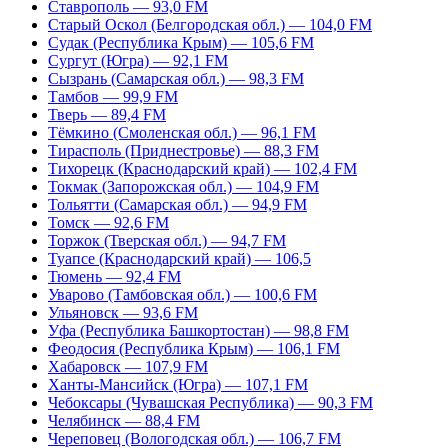
Ставрополь — 93,0 FM
Старый Оскол (Белгородская обл.) — 104,0 FM
Судак (Республика Крым) — 105,6 FM
Сургут (Югра) — 92,1 FM
Сызрань (Самарская обл.) — 98,3 FM
Тамбов — 99,9 FM
Тверь — 89,4 FM
Тёмкино (Смоленская обл.) — 96,1 FM
Тирасполь (Приднестровье) — 88,3 FM
Тихорецк (Краснодарский край) — 102,4 FM
Токмак (Запорожская обл.) — 104,9 FM
Тольятти (Самарская обл.) — 94,9 FM
Томск — 92,6 FM
Торжок (Тверская обл.) — 94,7 FM
Туапсе (Краснодарский край) — 106,5
Тюмень — 92,4 FM
Уварово (Тамбовская обл.) — 100,6 FM
Ульяновск — 93,6 FM
Уфа (Республика Башкортостан) — 98,8 FM
Феодосия (Республика Крым) — 106,1 FM
Хабаровск — 107,9 FM
Ханты-Мансийск (Югра) — 107,1 FM
Чебоксары (Чувашская Республика) — 90,3 FM
Челябинск — 88,4 FM
Череповец (Вологодская обл.) — 106,7 FM