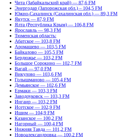
Чита (Забайкальский край) — 87,6 FM
Энергодар (Запорожская обл.) – 104,5 FM
Южно-Сахалинск (Сахалинская обл.) — 89,3 FM
Якутск — 87,9 FM
Ялта (Республика Крым) — 106,8 FM
Ярославль — 98,3 FM
Тюменская область:
Абатское — 103,8 FM
Аромашево — 103,5 FM
Байкалово — 105,5 FM
Бердюжье — 103,2 FM
Большое Сорокино — 102,7 FM
Вагай — 97,0 FM
Викулово — 103,6 FM
Голышманово — 105,4 FM
Демьянское — 102,6 FM
Ермаки — 103,3 FM
Заводоуковск — 103,3 FM
Ингаир — 103,2 FM
Исетское — 102,9 FM
Ишим — 104,9 FM
Казанское — 100,2 FM
Нагорный — 100,4 FM
Нижняя Тавда — 101,2 FM
Новоалександровка — 100,2 FM