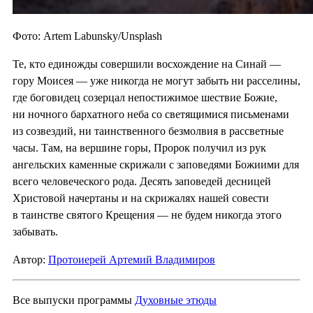
Фото: Artem Labunsky/Unsplash
Те, кто единожды совершили восхождение на Синай —
гору Моисея — уже никогда не могут забыть ни расселины,
где боговидец созерцал непостижимое шествие Божие,
ни ночного бархатного неба со светящимися письменами
из созвездий, ни таинственного безмолвия в рассветные
часы. Там, на вершине горы, Пророк получил из рук
ангельских каменные скрижали с заповедями Божиими для
всего человеческого рода. Десять заповедей десницей
Христовой начертаны и на скрижалях нашей совести
в таинстве святого Крещения — не будем никогда этого
забывать.
Автор:
Протоиерей Артемий Владимиров
Все выпуски программы
Духовные этюды