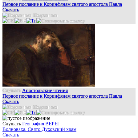
Первое послание к Коринфянам святого апостола Павла
Скачать
Поделиться
Слушать
Апостольские чтения
Первое послание к Коринфянам святого апостола Павла
Скачать
Поделиться
Слушать
География ВЕРЫ
Волноваха. Свято-Духовский храм
Скачать