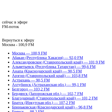
сейчас в эфире
FM-поток
Вернуться к эфиру
Москва - 100,9 FM
Москва — 100,9 FM
Абакан (Республика Хакасия) — 92,0 FM
Александровское (Ставропольский край) — 101,9 FM
Альметьевск (Республика Татарстан) — 99,6 FM
Анапа (Краснодарский край) — 90,5 FM
Арзгир (Ставропольский край) — 103,8 FM
Астрахань — 90,5 FM
Ахтубинск (Астраханская обл.) — 99,1 FM
Белгород — 103,2 FM
Бердянск (Запорожская обл.) — 102,7 FM
Благодарный (Ставропольский край) — 101,2 FM
Братск (Иркутская обл.) — 107,2 FM
Бриньковская (Краснодарский край) – 96,8 FM
Брянск — 98,2 FM