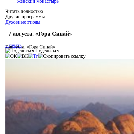
женский монастырь
Читать полностью
Другие программы
Духовные этюды
7 августа. «Гора Синай»
Скачать
7 августа. «Гора Синай»
Поделиться