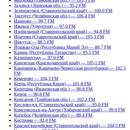
Жердевка (Тамбовская обл.) — 103,3 FM
Задонск (Липецкая обл.) — 95,2 FM
Зеленокумск (Ставропольский край) — 100,0 FM
Златоуст (Челябинская обл.) — 106,4 FM
Иваново — 99,7 FM
Ижевск (Удмуртия) — 97,0 FM
Изобильный (Ставропольский край) — 94,8 FM
Ипатово (Ставропольский край) — 105,3 FM
Иркутск — 88,5 FM
Йошкар-Ола (Республика Марий Эл) — 88,7 FM
Казань (Республика Татарстан) — 95,5 FM
Калининград — 97,0 FM
Каневская (Краснодарский край) — 105,1 FM
Карачаевск (Карачаево-Черкесская республика) — 102,3
FM
Кемерово — 104,3 FM
Керчь (Республика Крым) — 101,8 FM
Кинешма (Ивановская обл.) — 90,8 FM
Киров — 90,8 FM
Кирсанов (Тамбовская обл.) — 102,2 FM
Кисловодск (Ставропольский край) — 95,0 FM
Комсомольск-на-Амуре (Хабаровский край) — 99,9 FM
Копейск (Челябинская обл.) — 88,4 FM
Кострома — 92,0 FM
Красногвардейское (Ставропольский край) — 104,5 FM