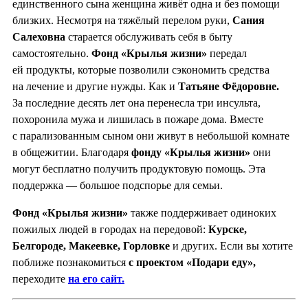
единственного сына женщина живёт одна и без помощи
близких. Несмотря на тяжёлый перелом руки,
Сания
Салеховна
старается обслуживать себя в быту
самостоятельно.
Фонд «Крылья жизни»
передал
ей продукты, которые позволили сэкономить средства
на лечение и другие нужды. Как и
Татьяне Фёдоровне.
За последние десять лет она перенесла три инсульта,
похоронила мужа и лишилась в пожаре дома. Вместе
с парализованным сыном они живут в небольшой комнате
в общежитии. Благодаря
фонду «Крылья жизни»
они
могут бесплатно получить продуктовую помощь. Эта
поддержка — большое подспорье для семьи.
Фонд «Крылья жизни»
также поддерживает одиноких
пожилых людей в городах на передовой:
Курске,
Белгороде, Мак
е
евке, Горловке
и других. Если вы хотите
поближе познакомиться
с проектом «Подари еду»,
переходите
на его сайт.