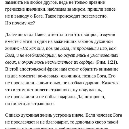
заменить на любое другое, ведь не только древние
греческие язычники, наблюдая за миром, пришли вовсе
не к выводу о Боге. Такое происходит повсеместно.
Но почему же?
Далее апостол Павел ответил и на этот вопрос, озвучив
вместе с этим и один из важнейших законов духовной
жизни:
«Но как они, познав Бога, не прославили Его, как
Бога, и не возблагодарили, но осуетились в умствованиях
своих, и омрачилось несмысленное их сердце»
(Рим. 1:21).
В этой апостольской фразе нам стоит обратить внимание
на два момента: во-первых, язычники, познав Бога, Его
не прославили, а во-вторых, не возблагодарили. Кажется,
что в этом нет ничего страшного, ну подумаешь,
не прославили и не поблагодарили. Да, нехорошо,
но ничего же страшного.
Однако духовная жизнь устроена иначе. Если человек Бога
не прославляет и не благодарит, то довольно скоро такой
человек начинает верить в собственную автономию.