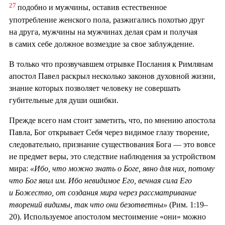
27
подобно и мужчины, оставив естественное
употребление женского пола, разжигались похотью друг
на друга, мужчины на мужчинах делая срам и получая
в самих себе должное возмездие за свое заблуждение.
В только что прозвучавшем отрывке Послания к Римлянам
апостол Павел раскрыл несколько законов духовной жизни,
знание которых позволяет человеку не совершать
губительные для души ошибки.
Прежде всего нам стоит заметить, что, по мнению апостола
Павла, Бог открывает Себя через видимое глазу творение,
следовательно, признание существования Бога — это вовсе
не предмет веры, это следствие наблюдения за устройством
мира:
«Ибо, что можно знать о Боге, явно для них, потому
что Бог явил им. Ибо невидимое Его, вечная сила Его
и Божество, от создания мира через рассматривание
творений видимы, так что они безответны»
(Рим. 1:19–
20). Используемое апостолом местоимение «они» можно