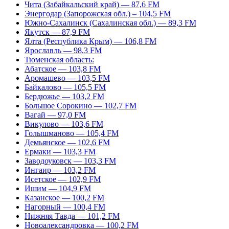
Чита (Забайкальский край) — 87,6 FM
Энергодар (Запорожская обл.) – 104,5 FM
Южно-Сахалинск (Сахалинская обл.) — 89,3 FM
Якутск — 87,9 FM
Ялта (Республика Крым) — 106,8 FM
Ярославль — 98,3 FM
Тюменская область:
Абатское — 103,8 FM
Аромашево — 103,5 FM
Байкалово — 105,5 FM
Бердюжье — 103,2 FM
Большое Сорокино — 102,7 FM
Вагай — 97,0 FM
Викулово — 103,6 FM
Голышманово — 105,4 FM
Демьянское — 102,6 FM
Ермаки — 103,3 FM
Заводоуковск — 103,3 FM
Ингаир — 103,2 FM
Исетское — 102,9 FM
Ишим — 104,9 FM
Казанское — 100,2 FM
Нагорный — 100,4 FM
Нижняя Тавда — 101,2 FM
Новоалександровка — 100,2 FM