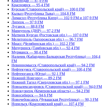
Краснодар — 87,9 FM
Красноярск — 95,4 FM
Курская (Ставропольский край) — 100,0 FM
Кызыл (Республика Тыва) — 104,8 FM
Лимасол (Республика Кипр) — 102,9 FM и 107,9 FM
Липецк — 97,9 FM
Луганск — 88,8 FM
Мариуполь (ДНР) — 97,2 FM
Матвеев Курган (Ростовская обл.) — 107,0 FM
Мелитополь (Запорожская обл.) — 96,7 FM
Миасс (Челябинская обл.) — 102,2 FM
Мичуринск (Тамбовская обл.) — 92,4 FM
Мурманск — 90,4 FM
Нальчик (Кабардино-Балкарская Республика) — 104,4
FM
Невинномысск (Ставропольский край) — 94,2 FM
Нефтекумск (Ставропольский край) — 100,4 FM
Нефтеюганск (Югра) — 92,1 FM
Нижний Новгород — 89,2 FM
Нижний Тагил (Свердловская обл.) — 97,1 FM
Новоалександровск (Ставропольский край) — 94,0 FM
Новокузнецк (Кемеровская область) — 94,2 FM
Новосибирск — 94,6 FM
Новочебоксарск (Чувашская Республика) — 90,3 FM
Норильск (Красноярский край) — 107,4 FM