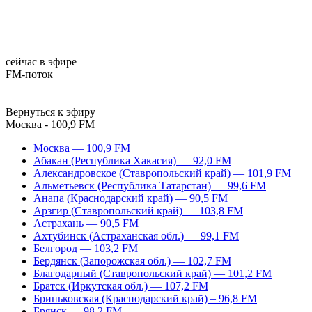
сейчас в эфире
FM-поток
Вернуться к эфиру
Москва - 100,9 FM
Москва — 100,9 FM
Абакан (Республика Хакасия) — 92,0 FM
Александровское (Ставропольский край) — 101,9 FM
Альметьевск (Республика Татарстан) — 99,6 FM
Анапа (Краснодарский край) — 90,5 FM
Арзгир (Ставропольский край) — 103,8 FM
Астрахань — 90,5 FM
Ахтубинск (Астраханская обл.) — 99,1 FM
Белгород — 103,2 FM
Бердянск (Запорожская обл.) — 102,7 FM
Благодарный (Ставропольский край) — 101,2 FM
Братск (Иркутская обл.) — 107,2 FM
Бриньковская (Краснодарский край) – 96,8 FM
Брянск — 98,2 FM