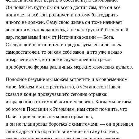
Он полагает, будто бы он всего достиг сам, что он всё
понимает и всё контролирует, и потому благодарить
никого не должен. Саму свою жизнь он тоже начинает
воспринимать как данность, а не как хрупкий бесценный
дар, подаваемый нам от Источника жизни — Бога.
Следующий шаг понятен и предсказуем: если человек
самодостаточен, то он сам себе закон, а это уже начало
помрачения ума, которое в случае древних греков
приобретало формы различных мерзких языческих культов.
Подобное безумие мы можем встретить и в современном
мире. Можем мы встретить и то, о чём апостол Павел
сказал в конце прозвучавшего сегодня отрывка:
извращения в интимной жизни человека. Когда мы читаем
об этом в Послании к Римлянам, нам стоит помнить, что
Павел привёл лишь несколько примеров,
и он не планировал бороться с симптомами — он призывал
своих адресатов обратить внимание на саму болезнь,
которая состоит в том, что люди редко понимают суть