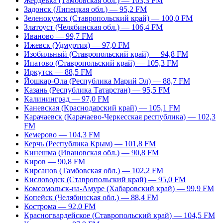
Жердевка (Тамбовская обл.) — 103,3 FM
Задонск (Липецкая обл.) — 95,2 FM
Зеленокумск (Ставропольский край) — 100,0 FM
Златоуст (Челябинская обл.) — 106,4 FM
Иваново — 99,7 FM
Ижевск (Удмуртия) — 97,0 FM
Изобильный (Ставропольский край) — 94,8 FM
Ипатово (Ставропольский край) — 105,3 FM
Иркутск — 88,5 FM
Йошкар-Ола (Республика Марий Эл) — 88,7 FM
Казань (Республика Татарстан) — 95,5 FM
Калининград — 97,0 FM
Каневская (Краснодарский край) — 105,1 FM
Карачаевск (Карачаево-Черкесская республика) — 102,3
FM
Кемерово — 104,3 FM
Керчь (Республика Крым) — 101,8 FM
Кинешма (Ивановская обл.) — 90,8 FM
Киров — 90,8 FM
Кирсанов (Тамбовская обл.) — 102,2 FM
Кисловодск (Ставропольский край) — 95,0 FM
Комсомольск-на-Амуре (Хабаровский край) — 99,9 FM
Копейск (Челябинская обл.) — 88,4 FM
Кострома — 92,0 FM
Красногвардейское (Ставропольский край) — 104,5 FM