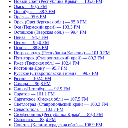
Новый Свет (Республика Крым) — 105,6 FM
Омск — 90,5 FM
Оренбург — 88,3 FM
Орёл — 95,6 FM
Орск (Оренбургская обл.) — 95,8 FM
Оса (Пермский край) — 103,3 FM
Осташков (Тверская обл.) — 99,4 FM
Пенза — 94,7 FM
Пермь — 95,0 FM
Псков — 88,8 FM
Петрозаводск (Республика Карелия) — 101,0 FM
Пятигорск (Ставропольский край) — 89,2 FM
Ржев (Тверская обл.) — 102,4 FM
Ростов-на-Дону — 95,7 FM
Русское (Ставропольский край) — 99,7 FM
Рязань — 102,5 FM
Самара — 96,8 FM
Санкт-Петербург — 92,9 FM
Саратов — 101,1 FM
Саргатское (Омская обл.) — 107,5 FM
Светлоград (Ставропольский край) — 103,3 FM
Севастополь — 103,7 FM
Симферополь (Республика Крым) — 89,3 FM
Смоленск — 88,4 FM
Советск (Калининградская обл.) — 106,9 FM