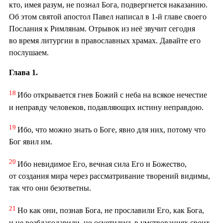
кто, имея разум, не познал Бога, подвергнется наказанию.
Об этом святой апостол Павел написал в 1-й главе своего
Послания к Римлянам. Отрывок из неё звучит сегодня
во время литургии в православных храмах. Давайте его
послушаем.
Глава 1.
18
Ибо открывается гнев Божий с неба на всякое нечестие
и неправду человеков, подавляющих истину неправдою.
19
Ибо, что можно знать о Боге, явно для них, потому что
Бог явил им.
20
Ибо невидимое Его, вечная сила Его и Божество,
от создания мира через рассматривание творений видимы,
так что они безответны.
21
Но как они, познав Бога, не прославили Его, как Бога,
и не возблагодарили, но осуетились в умствованиях своих,