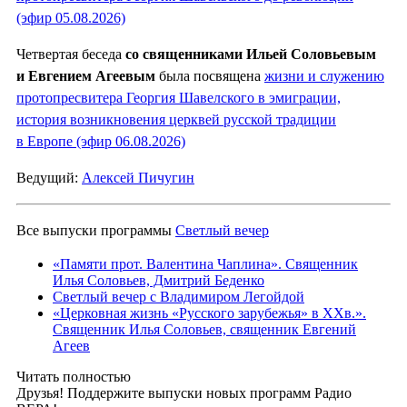
(эфир 05.08.2026)
Четвертая беседа
со священниками Ильей Соловьевым
и Евгением Агеевым
была посвящена
жизни и служению
протопресвитера Георгия Шавелского в эмиграции,
история возникновения церквей русской традиции
в Европе (эфир 06.08.2026)
Ведущий:
Алексей Пичугин
Все выпуски программы
Светлый вечер
«Памяти прот. Валентина Чаплина». Священник
Илья Соловьев, Дмитрий Беденко
Светлый вечер с Владимиром Легойдой
«Церковная жизнь «Русского зарубежья» в ХХв.».
Священник Илья Соловьев, священник Евгений
Агеев
Читать полностью
Друзья! Поддержите выпуски новых программ Радио