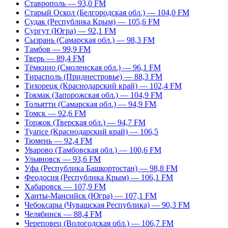
Ставрополь — 93,0 FM
Старый Оскол (Белгородская обл.) — 104,0 FM
Судак (Республика Крым) — 105,6 FM
Сургут (Югра) — 92,1 FM
Сызрань (Самарская обл.) — 98,3 FM
Тамбов — 99,9 FM
Тверь — 89,4 FM
Тёмкино (Смоленская обл.) — 96,1 FM
Тирасполь (Приднестровье) — 88,3 FM
Тихорецк (Краснодарский край) — 102,4 FM
Токмак (Запорожская обл.) — 104,9 FM
Тольятти (Самарская обл.) — 94,9 FM
Томск — 92,6 FM
Торжок (Тверская обл.) — 94,7 FM
Туапсе (Краснодарский край) — 106,5
Тюмень — 92,4 FM
Уварово (Тамбовская обл.) — 100,6 FM
Ульяновск — 93,6 FM
Уфа (Республика Башкортостан) — 98,8 FM
Феодосия (Республика Крым) — 106,1 FM
Хабаровск — 107,9 FM
Ханты-Мансийск (Югра) — 107,1 FM
Чебоксары (Чувашская Республика) — 90,3 FM
Челябинск — 88,4 FM
Череповец (Вологодская обл.) — 106,7 FM