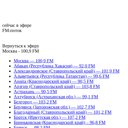
сейчас в эфире
FM-поток
Вернуться к эфиру
Москва - 100,9 FM
Москва — 100,9 FM
Абакан (Республика Хакасия) — 92,0 FM
Александровское (Ставропольский край) — 101,9 FM
Альметьевск (Республика Татарстан) — 99,6 FM
Анапа (Краснодарский край) — 90,5 FM
Арзгир (Ставропольский край) — 103,8 FM
Астрахань — 90,5 FM
Ахтубинск (Астраханская обл.) — 99,1 FM
Белгород — 103,2 FM
Бердянск (Запорожская обл.) — 102,7 FM
Благодарный (Ставропольский край) — 101,2 FM
Братск (Иркутская обл.) — 107,2 FM
Бриньковская (Краснодарский край) – 96,8 FM
Брянск — 98,2 FM