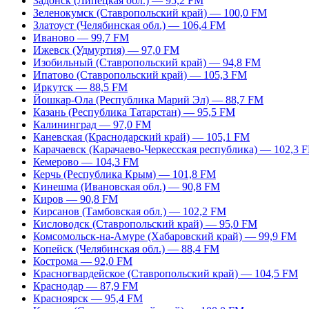
Задонск (Липецкая обл.) — 95,2 FM
Зеленокумск (Ставропольский край) — 100,0 FM
Златоуст (Челябинская обл.) — 106,4 FM
Иваново — 99,7 FM
Ижевск (Удмуртия) — 97,0 FM
Изобильный (Ставропольский край) — 94,8 FM
Ипатово (Ставропольский край) — 105,3 FM
Иркутск — 88,5 FM
Йошкар-Ола (Республика Марий Эл) — 88,7 FM
Казань (Республика Татарстан) — 95,5 FM
Калининград — 97,0 FM
Каневская (Краснодарский край) — 105,1 FM
Карачаевск (Карачаево-Черкесская республика) — 102,3 
Кемерово — 104,3 FM
Керчь (Республика Крым) — 101,8 FM
Кинешма (Ивановская обл.) — 90,8 FM
Киров — 90,8 FM
Кирсанов (Тамбовская обл.) — 102,2 FM
Кисловодск (Ставропольский край) — 95,0 FM
Комсомольск-на-Амуре (Хабаровский край) — 99,9 FM
Копейск (Челябинская обл.) — 88,4 FM
Кострома — 92,0 FM
Красногвардейское (Ставропольский край) — 104,5 FM
Краснодар — 87,9 FM
Красноярск — 95,4 FM