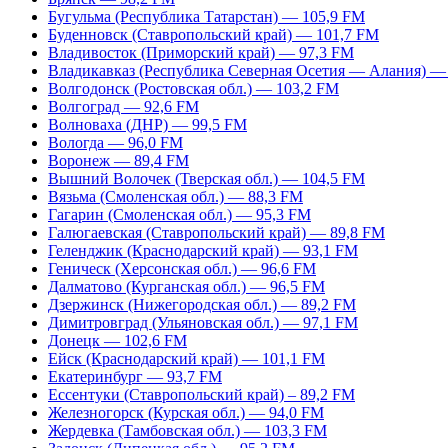
Бугульма (Республика Татарстан) — 105,9 FM
Буденновск (Ставропольский край) — 101,7 FM
Владивосток (Приморский край) — 97,3 FM
Владикавказ (Республика Северная Осетия — Алания) —
Волгодонск (Ростовская обл.) — 103,2 FM
Волгоград — 92,6 FM
Волноваха (ДНР) — 99,5 FM
Вологда — 96,0 FM
Воронеж — 89,4 FM
Вышний Волочек (Тверская обл.) — 104,5 FM
Вязьма (Смоленская обл.) — 88,3 FM
Гагарин (Смоленская обл.) — 95,3 FM
Галюгаевская (Ставропольский край) — 89,8 FM
Геленджик (Краснодарский край) — 93,1 FM
Геническ (Херсонская обл.) — 96,6 FM
Далматово (Курганская обл.) — 96,5 FM
Дзержинск (Нижегородская обл.) — 89,2 FM
Димитровград (Ульяновская обл.) — 97,1 FM
Донецк — 102,6 FM
Ейск (Краснодарский край) — 101,1 FM
Екатеринбург — 93,7 FM
Ессентуки (Ставропольский край) – 89,2 FM
Железногорск (Курская обл.) — 94,0 FM
Жердевка (Тамбовская обл.) — 103,3 FM