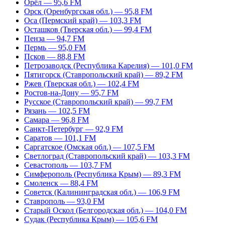
Орёл — 95,6 FM
Орск (Оренбургская обл.) — 95,8 FM
Оса (Пермский край) — 103,3 FM
Осташков (Тверская обл.) — 99,4 FM
Пенза — 94,7 FM
Пермь — 95,0 FM
Псков — 88,8 FM
Петрозаводск (Республика Карелия) — 101,0 FM
Пятигорск (Ставропольский край) — 89,2 FM
Ржев (Тверская обл.) — 102,4 FM
Ростов-на-Дону — 95,7 FM
Русское (Ставропольский край) — 99,7 FM
Рязань — 102,5 FM
Самара — 96,8 FM
Санкт-Петербург — 92,9 FM
Саратов — 101,1 FM
Саргатское (Омская обл.) — 107,5 FM
Светлоград (Ставропольский край) — 103,3 FM
Севастополь — 103,7 FM
Симферополь (Республика Крым) — 89,3 FM
Смоленск — 88,4 FM
Советск (Калининградская обл.) — 106,9 FM
Ставрополь — 93,0 FM
Старый Оскол (Белгородская обл.) — 104,0 FM
Судак (Республика Крым) — 105,6 FM