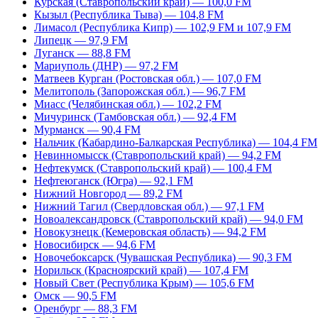
Курская (Ставропольский край) — 100,0 FM
Кызыл (Республика Тыва) — 104,8 FM
Лимасол (Республика Кипр) — 102,9 FM и 107,9 FM
Липецк — 97,9 FM
Луганск — 88,8 FM
Мариуполь (ДНР) — 97,2 FM
Матвеев Курган (Ростовская обл.) — 107,0 FM
Мелитополь (Запорожская обл.) — 96,7 FM
Миасс (Челябинская обл.) — 102,2 FM
Мичуринск (Тамбовская обл.) — 92,4 FM
Мурманск — 90,4 FM
Нальчик (Кабардино-Балкарская Республика) — 104,4 FM
Невинномысск (Ставропольский край) — 94,2 FM
Нефтекумск (Ставропольский край) — 100,4 FM
Нефтеюганск (Югра) — 92,1 FM
Нижний Новгород — 89,2 FM
Нижний Тагил (Свердловская обл.) — 97,1 FM
Новоалександровск (Ставропольский край) — 94,0 FM
Новокузнецк (Кемеровская область) — 94,2 FM
Новосибирск — 94,6 FM
Новочебоксарск (Чувашская Республика) — 90,3 FM
Норильск (Красноярский край) — 107,4 FM
Новый Свет (Республика Крым) — 105,6 FM
Омск — 90,5 FM
Оренбург — 88,3 FM