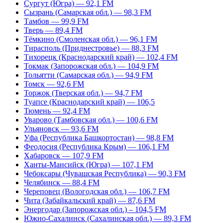
Сургут (Югра) — 92,1 FM
Сызрань (Самарская обл.) — 98,3 FM
Тамбов — 99,9 FM
Тверь — 89,4 FM
Тёмкино (Смоленская обл.) — 96,1 FM
Тирасполь (Приднестровье) — 88,3 FM
Тихорецк (Краснодарский край) — 102,4 FM
Токмак (Запорожская обл.) — 104,9 FM
Тольятти (Самарская обл.) — 94,9 FM
Томск — 92,6 FM
Торжок (Тверская обл.) — 94,7 FM
Туапсе (Краснодарский край) — 106,5
Тюмень — 92,4 FM
Уварово (Тамбовская обл.) — 100,6 FM
Ульяновск — 93,6 FM
Уфа (Республика Башкортостан) — 98,8 FM
Феодосия (Республика Крым) — 106,1 FM
Хабаровск — 107,9 FM
Ханты-Мансийск (Югра) — 107,1 FM
Чебоксары (Чувашская Республика) — 90,3 FM
Челябинск — 88,4 FM
Череповец (Вологодская обл.) — 106,7 FM
Чита (Забайкальский край) — 87,6 FM
Энергодар (Запорожская обл.) – 104,5 FM
Южно-Сахалинск (Сахалинская обл.) — 89,3 FM