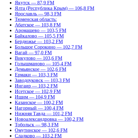
Якутск — 87,9 FM
Ялта (Республика Крым) — 106,8 FM
Ярославль — 98,3 FM
Тюменская область:
Абатское — 103,8 FM
Аромашево — 103,5 FM
Байкалово — 105,5 FM
Бердюжье — 103,2 FM
Большое Сорокино — 102,7 FM
Вагай — 97,0 FM
Викулово — 103,6 FM
Голышманово — 105,4 FM
Демьянское — 102,6 FM
Ермаки — 103,3 FM
Заводоуковск — 103,3 FM
Ингаир — 103,2 FM
Исетское — 102,9 FM
Ишим — 104,9 FM
Казанское — 100,2 FM
Нагорный — 100,4 FM
Нижняя Тавда — 101,2 FM
Новоалександровка — 100,2 FM
Тобольск — 98,3 FM
Омутинское — 102,6 FM
Сладково — 103,2 FM