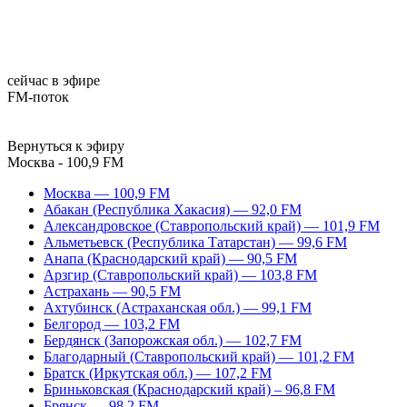
сейчас в эфире
FM-поток
Вернуться к эфиру
Москва - 100,9 FM
Москва — 100,9 FM
Абакан (Республика Хакасия) — 92,0 FM
Александровское (Ставропольский край) — 101,9 FM
Альметьевск (Республика Татарстан) — 99,6 FM
Анапа (Краснодарский край) — 90,5 FM
Арзгир (Ставропольский край) — 103,8 FM
Астрахань — 90,5 FM
Ахтубинск (Астраханская обл.) — 99,1 FM
Белгород — 103,2 FM
Бердянск (Запорожская обл.) — 102,7 FM
Благодарный (Ставропольский край) — 101,2 FM
Братск (Иркутская обл.) — 107,2 FM
Бриньковская (Краснодарский край) – 96,8 FM
Брянск — 98,2 FM