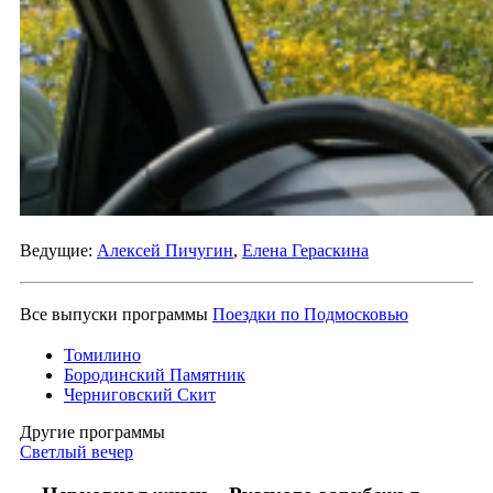
Ведущие:
Алексей Пичугин
,
Елена Гераскина
Все выпуски программы
Поездки по Подмосковью
Томилино
Бородинский Памятник
Черниговский Скит
Другие программы
Светлый вечер