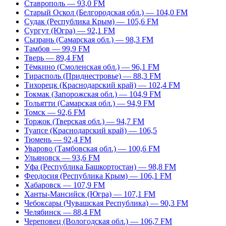
Ставрополь — 93,0 FM
Старый Оскол (Белгородская обл.) — 104,0 FM
Судак (Республика Крым) — 105,6 FM
Сургут (Югра) — 92,1 FM
Сызрань (Самарская обл.) — 98,3 FM
Тамбов — 99,9 FM
Тверь — 89,4 FM
Тёмкино (Смоленская обл.) — 96,1 FM
Тирасполь (Приднестровье) — 88,3 FM
Тихорецк (Краснодарский край) — 102,4 FM
Токмак (Запорожская обл.) — 104,9 FM
Тольятти (Самарская обл.) — 94,9 FM
Томск — 92,6 FM
Торжок (Тверская обл.) — 94,7 FM
Туапсе (Краснодарский край) — 106,5
Тюмень — 92,4 FM
Уварово (Тамбовская обл.) — 100,6 FM
Ульяновск — 93,6 FM
Уфа (Республика Башкортостан) — 98,8 FM
Феодосия (Республика Крым) — 106,1 FM
Хабаровск — 107,9 FM
Ханты-Мансийск (Югра) — 107,1 FM
Чебоксары (Чувашская Республика) — 90,3 FM
Челябинск — 88,4 FM
Череповец (Вологодская обл.) — 106,7 FM