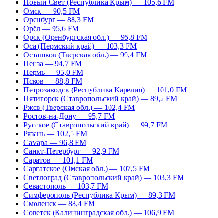
Новый Свет (Республика Крым) — 105,6 FM
Омск — 90,5 FM
Оренбург — 88,3 FM
Орёл — 95,6 FM
Орск (Оренбургская обл.) — 95,8 FM
Оса (Пермский край) — 103,3 FM
Осташков (Тверская обл.) — 99,4 FM
Пенза — 94,7 FM
Пермь — 95,0 FM
Псков — 88,8 FM
Петрозаводск (Республика Карелия) — 101,0 FM
Пятигорск (Ставропольский край) — 89,2 FM
Ржев (Тверская обл.) — 102,4 FM
Ростов-на-Дону — 95,7 FM
Русское (Ставропольский край) — 99,7 FM
Рязань — 102,5 FM
Самара — 96,8 FM
Санкт-Петербург — 92,9 FM
Саратов — 101,1 FM
Саргатское (Омская обл.) — 107,5 FM
Светлоград (Ставропольский край) — 103,3 FM
Севастополь — 103,7 FM
Симферополь (Республика Крым) — 89,3 FM
Смоленск — 88,4 FM
Советск (Калининградская обл.) — 106,9 FM