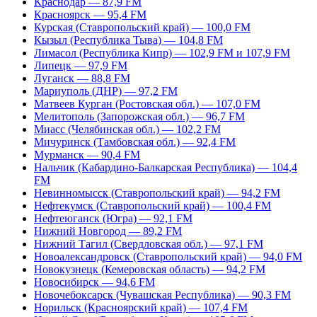
Краснодар — 87,9 FM
Красноярск — 95,4 FM
Курская (Ставропольский край) — 100,0 FM
Кызыл (Республика Тыва) — 104,8 FM
Лимасол (Республика Кипр) — 102,9 FM и 107,9 FM
Липецк — 97,9 FM
Луганск — 88,8 FM
Мариуполь (ДНР) — 97,2 FM
Матвеев Курган (Ростовская обл.) — 107,0 FM
Мелитополь (Запорожская обл.) — 96,7 FM
Миасс (Челябинская обл.) — 102,2 FM
Мичуринск (Тамбовская обл.) — 92,4 FM
Мурманск — 90,4 FM
Нальчик (Кабардино-Балкарская Республика) — 104,4
FM
Невинномысск (Ставропольский край) — 94,2 FM
Нефтекумск (Ставропольский край) — 100,4 FM
Нефтеюганск (Югра) — 92,1 FM
Нижний Новгород — 89,2 FM
Нижний Тагил (Свердловская обл.) — 97,1 FM
Новоалександровск (Ставропольский край) — 94,0 FM
Новокузнецк (Кемеровская область) — 94,2 FM
Новосибирск — 94,6 FM
Новочебоксарск (Чувашская Республика) — 90,3 FM
Норильск (Красноярский край) — 107,4 FM