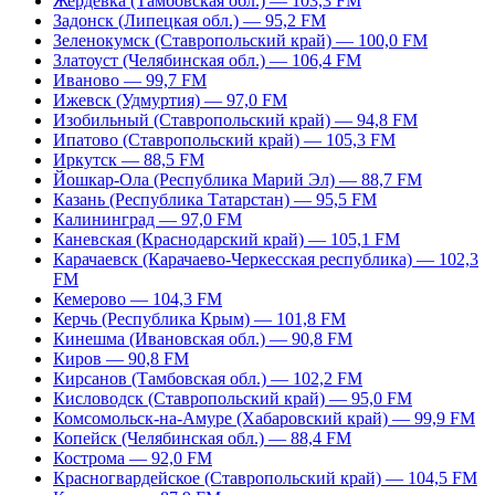
Жердевка (Тамбовская обл.) — 103,3 FM
Задонск (Липецкая обл.) — 95,2 FM
Зеленокумск (Ставропольский край) — 100,0 FM
Златоуст (Челябинская обл.) — 106,4 FM
Иваново — 99,7 FM
Ижевск (Удмуртия) — 97,0 FM
Изобильный (Ставропольский край) — 94,8 FM
Ипатово (Ставропольский край) — 105,3 FM
Иркутск — 88,5 FM
Йошкар-Ола (Республика Марий Эл) — 88,7 FM
Казань (Республика Татарстан) — 95,5 FM
Калининград — 97,0 FM
Каневская (Краснодарский край) — 105,1 FM
Карачаевск (Карачаево-Черкесская республика) — 102,3
FM
Кемерово — 104,3 FM
Керчь (Республика Крым) — 101,8 FM
Кинешма (Ивановская обл.) — 90,8 FM
Киров — 90,8 FM
Кирсанов (Тамбовская обл.) — 102,2 FM
Кисловодск (Ставропольский край) — 95,0 FM
Комсомольск-на-Амуре (Хабаровский край) — 99,9 FM
Копейск (Челябинская обл.) — 88,4 FM
Кострома — 92,0 FM
Красногвардейское (Ставропольский край) — 104,5 FM