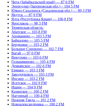
Чита (Забайкальский край) — 87,6 FM
Энергодар (Запорожская обл.) – 104,5 FM
Южно-Сахалинск (Сахалинская обл.) — 89,3 FM
Якутск — 87,9 FM
Ялта (Республика Крым) — 106,8 FM
Ярославль — 98,3 FM
Тюменская область:
Абатское — 103,8 FM
Аромашево — 103,5 FM
Байкалово — 105,5 FM
Бердюжье — 103,2 FM
Большое Сорокино — 102,7 FM
Вагай — 97,0 FM
Викулово — 103,6 FM
Голышманово — 105,4 FM
Демьянское — 102,6 FM
Ермаки — 103,3 FM
Заводоуковск — 103,3 FM
Ингаир — 103,2 FM
Исетское — 102,9 FM
Ишим — 104,9 FM
Казанское — 100,2 FM
Нагорный — 100,4 FM
Нижняя Тавда — 101,2 FM
Новоалександровка — 100,2 FM