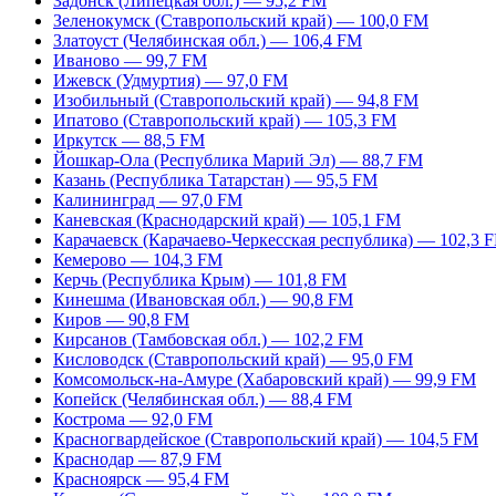
Задонск (Липецкая обл.) — 95,2 FM
Зеленокумск (Ставропольский край) — 100,0 FM
Златоуст (Челябинская обл.) — 106,4 FM
Иваново — 99,7 FM
Ижевск (Удмуртия) — 97,0 FM
Изобильный (Ставропольский край) — 94,8 FM
Ипатово (Ставропольский край) — 105,3 FM
Иркутск — 88,5 FM
Йошкар-Ола (Республика Марий Эл) — 88,7 FM
Казань (Республика Татарстан) — 95,5 FM
Калининград — 97,0 FM
Каневская (Краснодарский край) — 105,1 FM
Карачаевск (Карачаево-Черкесская республика) — 102,3 
Кемерово — 104,3 FM
Керчь (Республика Крым) — 101,8 FM
Кинешма (Ивановская обл.) — 90,8 FM
Киров — 90,8 FM
Кирсанов (Тамбовская обл.) — 102,2 FM
Кисловодск (Ставропольский край) — 95,0 FM
Комсомольск-на-Амуре (Хабаровский край) — 99,9 FM
Копейск (Челябинская обл.) — 88,4 FM
Кострома — 92,0 FM
Красногвардейское (Ставропольский край) — 104,5 FM
Краснодар — 87,9 FM
Красноярск — 95,4 FM