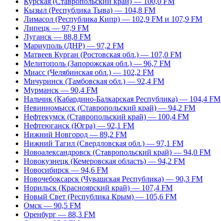
Курская (Ставропольский край) — 100,0 FM
Кызыл (Республика Тыва) — 104,8 FM
Лимасол (Республика Кипр) — 102,9 FM и 107,9 FM
Липецк — 97,9 FM
Луганск — 88,8 FM
Мариуполь (ДНР) — 97,2 FM
Матвеев Курган (Ростовская обл.) — 107,0 FM
Мелитополь (Запорожская обл.) — 96,7 FM
Миасс (Челябинская обл.) — 102,2 FM
Мичуринск (Тамбовская обл.) — 92,4 FM
Мурманск — 90,4 FM
Нальчик (Кабардино-Балкарская Республика) — 104,4 FM
Невинномысск (Ставропольский край) — 94,2 FM
Нефтекумск (Ставропольский край) — 100,4 FM
Нефтеюганск (Югра) — 92,1 FM
Нижний Новгород — 89,2 FM
Нижний Тагил (Свердловская обл.) — 97,1 FM
Новоалександровск (Ставропольский край) — 94,0 FM
Новокузнецк (Кемеровская область) — 94,2 FM
Новосибирск — 94,6 FM
Новочебоксарск (Чувашская Республика) — 90,3 FM
Норильск (Красноярский край) — 107,4 FM
Новый Свет (Республика Крым) — 105,6 FM
Омск — 90,5 FM
Оренбург — 88,3 FM