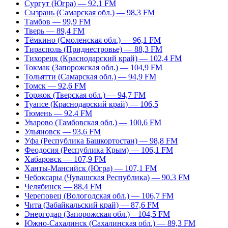
Сургут (Югра) — 92,1 FM
Сызрань (Самарская обл.) — 98,3 FM
Тамбов — 99,9 FM
Тверь — 89,4 FM
Тёмкино (Смоленская обл.) — 96,1 FM
Тирасполь (Приднестровье) — 88,3 FM
Тихорецк (Краснодарский край) — 102,4 FM
Токмак (Запорожская обл.) — 104,9 FM
Тольятти (Самарская обл.) — 94,9 FM
Томск — 92,6 FM
Торжок (Тверская обл.) — 94,7 FM
Туапсе (Краснодарский край) — 106,5
Тюмень — 92,4 FM
Уварово (Тамбовская обл.) — 100,6 FM
Ульяновск — 93,6 FM
Уфа (Республика Башкортостан) — 98,8 FM
Феодосия (Республика Крым) — 106,1 FM
Хабаровск — 107,9 FM
Ханты-Мансийск (Югра) — 107,1 FM
Чебоксары (Чувашская Республика) — 90,3 FM
Челябинск — 88,4 FM
Череповец (Вологодская обл.) — 106,7 FM
Чита (Забайкальский край) — 87,6 FM
Энергодар (Запорожская обл.) – 104,5 FM
Южно-Сахалинск (Сахалинская обл.) — 89,3 FM