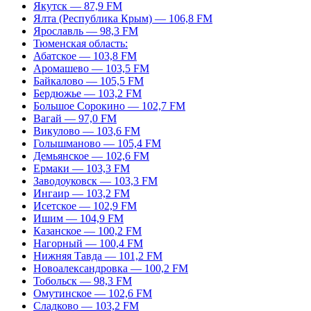
Якутск — 87,9 FM
Ялта (Республика Крым) — 106,8 FM
Ярославль — 98,3 FM
Тюменская область:
Абатское — 103,8 FM
Аромашево — 103,5 FM
Байкалово — 105,5 FM
Бердюжье — 103,2 FM
Большое Сорокино — 102,7 FM
Вагай — 97,0 FM
Викулово — 103,6 FM
Голышманово — 105,4 FM
Демьянское — 102,6 FM
Ермаки — 103,3 FM
Заводоуковск — 103,3 FM
Ингаир — 103,2 FM
Исетское — 102,9 FM
Ишим — 104,9 FM
Казанское — 100,2 FM
Нагорный — 100,4 FM
Нижняя Тавда — 101,2 FM
Новоалександровка — 100,2 FM
Тобольск — 98,3 FM
Омутинское — 102,6 FM
Сладково — 103,2 FM