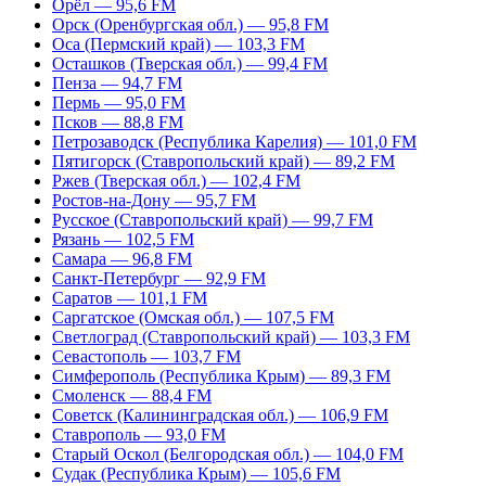
Орёл — 95,6 FM
Орск (Оренбургская обл.) — 95,8 FM
Оса (Пермский край) — 103,3 FM
Осташков (Тверская обл.) — 99,4 FM
Пенза — 94,7 FM
Пермь — 95,0 FM
Псков — 88,8 FM
Петрозаводск (Республика Карелия) — 101,0 FM
Пятигорск (Ставропольский край) — 89,2 FM
Ржев (Тверская обл.) — 102,4 FM
Ростов-на-Дону — 95,7 FM
Русское (Ставропольский край) — 99,7 FM
Рязань — 102,5 FM
Самара — 96,8 FM
Санкт-Петербург — 92,9 FM
Саратов — 101,1 FM
Саргатское (Омская обл.) — 107,5 FM
Светлоград (Ставропольский край) — 103,3 FM
Севастополь — 103,7 FM
Симферополь (Республика Крым) — 89,3 FM
Смоленск — 88,4 FM
Советск (Калининградская обл.) — 106,9 FM
Ставрополь — 93,0 FM
Старый Оскол (Белгородская обл.) — 104,0 FM
Судак (Республика Крым) — 105,6 FM