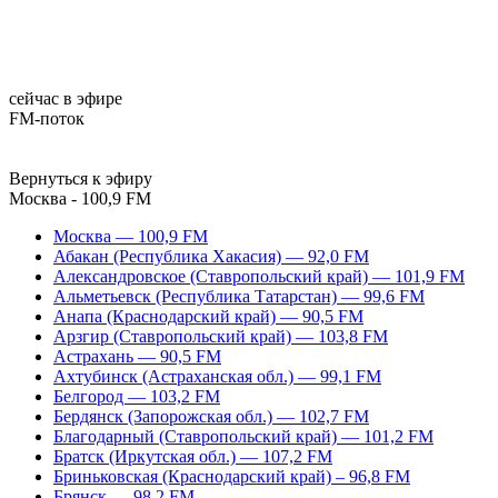
сейчас в эфире
FM-поток
Вернуться к эфиру
Москва - 100,9 FM
Москва — 100,9 FM
Абакан (Республика Хакасия) — 92,0 FM
Александровское (Ставропольский край) — 101,9 FM
Альметьевск (Республика Татарстан) — 99,6 FM
Анапа (Краснодарский край) — 90,5 FM
Арзгир (Ставропольский край) — 103,8 FM
Астрахань — 90,5 FM
Ахтубинск (Астраханская обл.) — 99,1 FM
Белгород — 103,2 FM
Бердянск (Запорожская обл.) — 102,7 FM
Благодарный (Ставропольский край) — 101,2 FM
Братск (Иркутская обл.) — 107,2 FM
Бриньковская (Краснодарский край) – 96,8 FM
Брянск — 98,2 FM