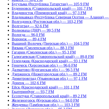
Бугульма (Республика Татарстан) — 105,9 FM
Буденновск (Ставропольский край) — 101,7 FM
Владивосток (Приморский край) — 97,3 FM
Владикавказ (Республика Северная Осетия — Алания) —
Волгодонск (Ростовская обл.) — 103,2 FM
Волгоград — 92,6 FM
Волноваха (ДНР) — 99,5 FM
Вологда — 96,0 FM
Воронеж — 89,4 FM
Вышний Волочек (Тверская обл.) — 104,5 FM
Вязьма (Смоленская обл.) — 88,3 FM
Гагарин (Смоленская обл.) — 95,3 FM
Галюгаевская (Ставропольский край) — 89,8 FM
Геленджик (Краснодарский край) — 93,1 FM
Геническ (Херсонская обл.) — 96,6 FM
Далматово (Курганская обл.) — 96,5 FM
Дзержинск (Нижегородская обл.) — 89,2 FM
Димитровград (Ульяновская обл.) — 97,1 FM
Донецк — 102,6 FM
Ейск (Краснодарский край) — 101,1 FM
Екатеринбург — 93,7 FM
Ессентуки (Ставропольский край) – 89,2 FM
Железногорск (Курская обл.) — 94,0 FM
Жердевка (Тамбовская обл.) — 103,3 FM