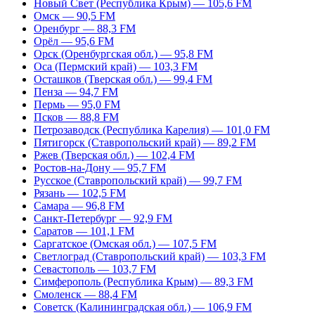
Новый Свет (Республика Крым) — 105,6 FM
Омск — 90,5 FM
Оренбург — 88,3 FM
Орёл — 95,6 FM
Орск (Оренбургская обл.) — 95,8 FM
Оса (Пермский край) — 103,3 FM
Осташков (Тверская обл.) — 99,4 FM
Пенза — 94,7 FM
Пермь — 95,0 FM
Псков — 88,8 FM
Петрозаводск (Республика Карелия) — 101,0 FM
Пятигорск (Ставропольский край) — 89,2 FM
Ржев (Тверская обл.) — 102,4 FM
Ростов-на-Дону — 95,7 FM
Русское (Ставропольский край) — 99,7 FM
Рязань — 102,5 FM
Самара — 96,8 FM
Санкт-Петербург — 92,9 FM
Саратов — 101,1 FM
Саргатское (Омская обл.) — 107,5 FM
Светлоград (Ставропольский край) — 103,3 FM
Севастополь — 103,7 FM
Симферополь (Республика Крым) — 89,3 FM
Смоленск — 88,4 FM
Советск (Калининградская обл.) — 106,9 FM