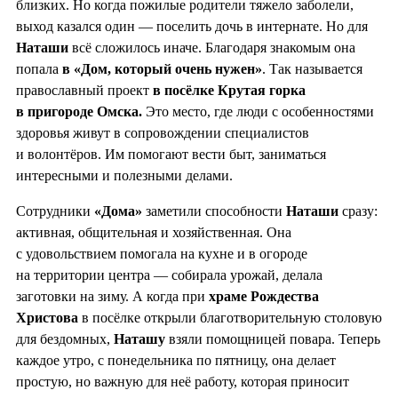
близких. Но когда пожилые родители тяжело заболели,
выход казался один — поселить дочь в интернате. Но для
Наташи
всё сложилось иначе. Благодаря знакомым она
попала
в «Дом, который очень нужен»
. Так называется
православный проект
в посёлке Крутая горка
в пригороде Омска.
Это место, где люди с особенностями
здоровья живут в сопровождении специалистов
и волонтёров. Им помогают вести быт, заниматься
интересными и полезными делами.
Сотрудники
«Дома»
заметили способности
Наташи
сразу:
активная, общительная и хозяйственная. Она
с удовольствием помогала на кухне и в огороде
на территории центра — собирала урожай, делала
заготовки на зиму. А когда при
храме Рождества
Христова
в посёлке открыли благотворительную столовую
для бездомных,
Наташу
взяли помощницей повара. Теперь
каждое утро, с понедельника по пятницу, она делает
простую, но важную для неё работу, которая приносит