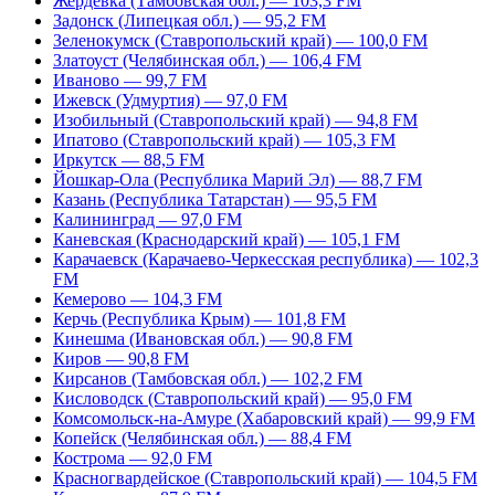
Жердевка (Тамбовская обл.) — 103,3 FM
Задонск (Липецкая обл.) — 95,2 FM
Зеленокумск (Ставропольский край) — 100,0 FM
Златоуст (Челябинская обл.) — 106,4 FM
Иваново — 99,7 FM
Ижевск (Удмуртия) — 97,0 FM
Изобильный (Ставропольский край) — 94,8 FM
Ипатово (Ставропольский край) — 105,3 FM
Иркутск — 88,5 FM
Йошкар-Ола (Республика Марий Эл) — 88,7 FM
Казань (Республика Татарстан) — 95,5 FM
Калининград — 97,0 FM
Каневская (Краснодарский край) — 105,1 FM
Карачаевск (Карачаево-Черкесская республика) — 102,3
FM
Кемерово — 104,3 FM
Керчь (Республика Крым) — 101,8 FM
Кинешма (Ивановская обл.) — 90,8 FM
Киров — 90,8 FM
Кирсанов (Тамбовская обл.) — 102,2 FM
Кисловодск (Ставропольский край) — 95,0 FM
Комсомольск-на-Амуре (Хабаровский край) — 99,9 FM
Копейск (Челябинская обл.) — 88,4 FM
Кострома — 92,0 FM
Красногвардейское (Ставропольский край) — 104,5 FM