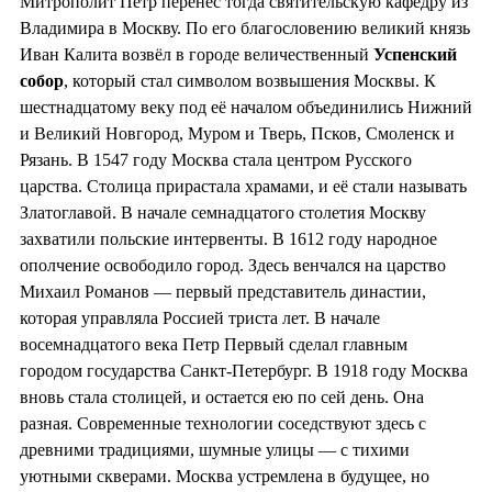
Митрополит Пётр перенес тогда святительскую кафедру из
Владимира в Москву. По его благословению великий князь
Иван Калита возвёл в городе величественный
Успенский
собор
, который стал символом возвышения Москвы. К
шестнадцатому веку под её началом объединились Нижний
и Великий Новгород, Муром и Тверь, Псков, Смоленск и
Рязань. В 1547 году Москва стала центром Русского
царства. Столица прирастала храмами, и её стали называть
Златоглавой. В начале семнадцатого столетия Москву
захватили польские интервенты. В 1612 году народное
ополчение освободило город. Здесь венчался на царство
Михаил Романов — первый представитель династии,
которая управляла Россией триста лет. В начале
восемнадцатого века Петр Первый сделал главным
городом государства Санкт-Петербург. В 1918 году Москва
вновь стала столицей, и остается ею по сей день. Она
разная. Современные технологии соседствуют здесь с
древними традициями, шумные улицы — с тихими
уютными скверами. Москва устремлена в будущее, но