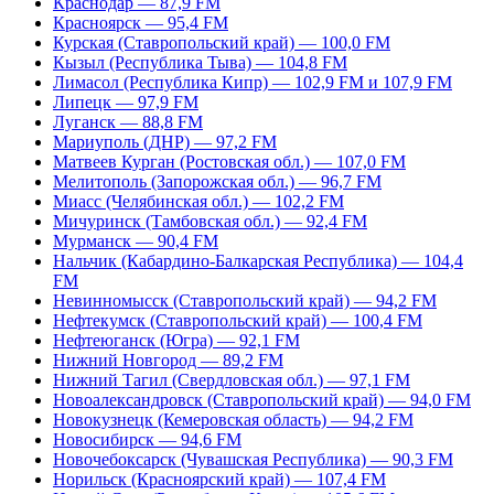
Краснодар — 87,9 FM
Красноярск — 95,4 FM
Курская (Ставропольский край) — 100,0 FM
Кызыл (Республика Тыва) — 104,8 FM
Лимасол (Республика Кипр) — 102,9 FM и 107,9 FM
Липецк — 97,9 FM
Луганск — 88,8 FM
Мариуполь (ДНР) — 97,2 FM
Матвеев Курган (Ростовская обл.) — 107,0 FM
Мелитополь (Запорожская обл.) — 96,7 FM
Миасс (Челябинская обл.) — 102,2 FM
Мичуринск (Тамбовская обл.) — 92,4 FM
Мурманск — 90,4 FM
Нальчик (Кабардино-Балкарская Республика) — 104,4
FM
Невинномысск (Ставропольский край) — 94,2 FM
Нефтекумск (Ставропольский край) — 100,4 FM
Нефтеюганск (Югра) — 92,1 FM
Нижний Новгород — 89,2 FM
Нижний Тагил (Свердловская обл.) — 97,1 FM
Новоалександровск (Ставропольский край) — 94,0 FM
Новокузнецк (Кемеровская область) — 94,2 FM
Новосибирск — 94,6 FM
Новочебоксарск (Чувашская Республика) — 90,3 FM
Норильск (Красноярский край) — 107,4 FM