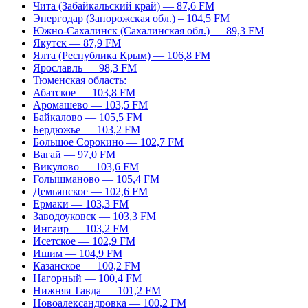
Чита (Забайкальский край) — 87,6 FM
Энергодар (Запорожская обл.) – 104,5 FM
Южно-Сахалинск (Сахалинская обл.) — 89,3 FM
Якутск — 87,9 FM
Ялта (Республика Крым) — 106,8 FM
Ярославль — 98,3 FM
Тюменская область:
Абатское — 103,8 FM
Аромашево — 103,5 FM
Байкалово — 105,5 FM
Бердюжье — 103,2 FM
Большое Сорокино — 102,7 FM
Вагай — 97,0 FM
Викулово — 103,6 FM
Голышманово — 105,4 FM
Демьянское — 102,6 FM
Ермаки — 103,3 FM
Заводоуковск — 103,3 FM
Ингаир — 103,2 FM
Исетское — 102,9 FM
Ишим — 104,9 FM
Казанское — 100,2 FM
Нагорный — 100,4 FM
Нижняя Тавда — 101,2 FM
Новоалександровка — 100,2 FM