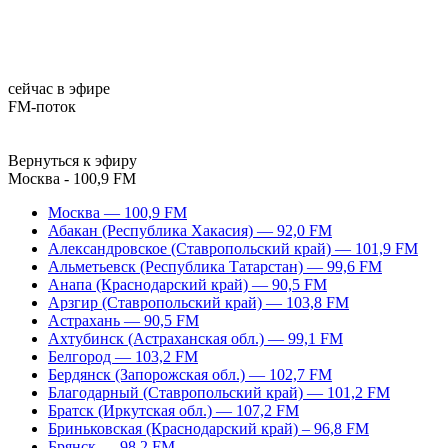
сейчас в эфире
FM-поток
Вернуться к эфиру
Москва - 100,9 FM
Москва — 100,9 FM
Абакан (Республика Хакасия) — 92,0 FM
Александровское (Ставропольский край) — 101,9 FM
Альметьевск (Республика Татарстан) — 99,6 FM
Анапа (Краснодарский край) — 90,5 FM
Арзгир (Ставропольский край) — 103,8 FM
Астрахань — 90,5 FM
Ахтубинск (Астраханская обл.) — 99,1 FM
Белгород — 103,2 FM
Бердянск (Запорожская обл.) — 102,7 FM
Благодарный (Ставропольский край) — 101,2 FM
Братск (Иркутская обл.) — 107,2 FM
Бриньковская (Краснодарский край) – 96,8 FM
Брянск — 98,2 FM