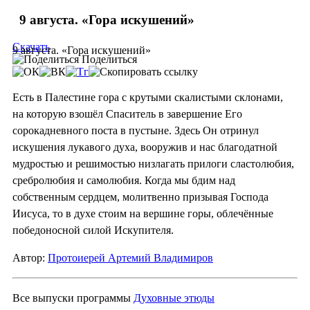
9 августа. «Гора искушений»
Скачать
9 августа. «Гора искушений»
Поделиться
Есть в Палестине гора с крутыми скалистыми склонами,
на которую взошёл Спаситель в завершение Его
сорокадневного поста в пустыне. Здесь Он отринул
искушения лукавого духа, вооружив и нас благодатной
мудростью и решимостью низлагать прилоги сластолюбия,
сребролюбия и самолюбия. Когда мы бдим над
собственным сердцем, молитвенно призывая Господа
Иисуса, то в духе стоим на вершине горы, облечённые
победоносной силой Искупителя.
Автор:
Протоиерей Артемий Владимиров
Все выпуски программы
Духовные этюды