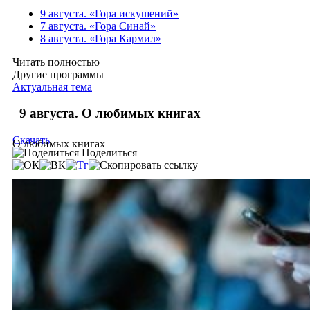
9 августа. «Гора искушений»
7 августа. «Гора Синай»
8 августа. «Гора Кармил»
Читать полностью
Другие программы
Актуальная тема
9 августа. О любимых книгах
Скачать
О любимых книгах
Поделиться