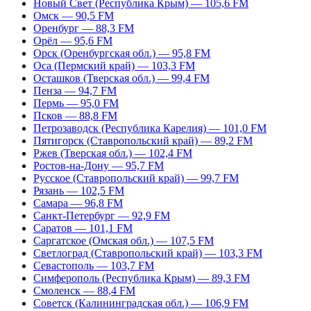
Новый Свет (Республика Крым) — 105,6 FM
Омск — 90,5 FM
Оренбург — 88,3 FM
Орёл — 95,6 FM
Орск (Оренбургская обл.) — 95,8 FM
Оса (Пермский край) — 103,3 FM
Осташков (Тверская обл.) — 99,4 FM
Пенза — 94,7 FM
Пермь — 95,0 FM
Псков — 88,8 FM
Петрозаводск (Республика Карелия) — 101,0 FM
Пятигорск (Ставропольский край) — 89,2 FM
Ржев (Тверская обл.) — 102,4 FM
Ростов-на-Дону — 95,7 FM
Русское (Ставропольский край) — 99,7 FM
Рязань — 102,5 FM
Самара — 96,8 FM
Санкт-Петербург — 92,9 FM
Саратов — 101,1 FM
Саргатское (Омская обл.) — 107,5 FM
Светлоград (Ставропольский край) — 103,3 FM
Севастополь — 103,7 FM
Симферополь (Республика Крым) — 89,3 FM
Смоленск — 88,4 FM
Советск (Калининградская обл.) — 106,9 FM