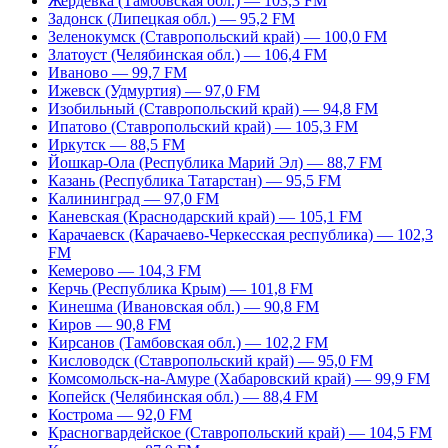
Жердевка (Тамбовская обл.) — 103,3 FM
Задонск (Липецкая обл.) — 95,2 FM
Зеленокумск (Ставропольский край) — 100,0 FM
Златоуст (Челябинская обл.) — 106,4 FM
Иваново — 99,7 FM
Ижевск (Удмуртия) — 97,0 FM
Изобильный (Ставропольский край) — 94,8 FM
Ипатово (Ставропольский край) — 105,3 FM
Иркутск — 88,5 FM
Йошкар-Ола (Республика Марий Эл) — 88,7 FM
Казань (Республика Татарстан) — 95,5 FM
Калининград — 97,0 FM
Каневская (Краснодарский край) — 105,1 FM
Карачаевск (Карачаево-Черкесская республика) — 102,3
FM
Кемерово — 104,3 FM
Керчь (Республика Крым) — 101,8 FM
Кинешма (Ивановская обл.) — 90,8 FM
Киров — 90,8 FM
Кирсанов (Тамбовская обл.) — 102,2 FM
Кисловодск (Ставропольский край) — 95,0 FM
Комсомольск-на-Амуре (Хабаровский край) — 99,9 FM
Копейск (Челябинская обл.) — 88,4 FM
Кострома — 92,0 FM
Красногвардейское (Ставропольский край) — 104,5 FM