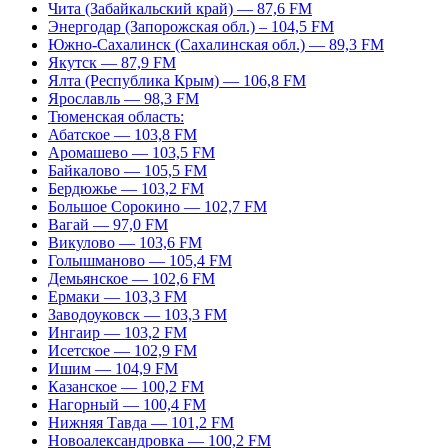
Чита (Забайкальский край) — 87,6 FM
Энергодар (Запорожская обл.) – 104,5 FM
Южно-Сахалинск (Сахалинская обл.) — 89,3 FM
Якутск — 87,9 FM
Ялта (Республика Крым) — 106,8 FM
Ярославль — 98,3 FM
Тюменская область:
Абатское — 103,8 FM
Аромашево — 103,5 FM
Байкалово — 105,5 FM
Бердюжье — 103,2 FM
Большое Сорокино — 102,7 FM
Вагай — 97,0 FM
Викулово — 103,6 FM
Голышманово — 105,4 FM
Демьянское — 102,6 FM
Ермаки — 103,3 FM
Заводоуковск — 103,3 FM
Ингаир — 103,2 FM
Исетское — 102,9 FM
Ишим — 104,9 FM
Казанское — 100,2 FM
Нагорный — 100,4 FM
Нижняя Тавда — 101,2 FM
Новоалександровка — 100,2 FM