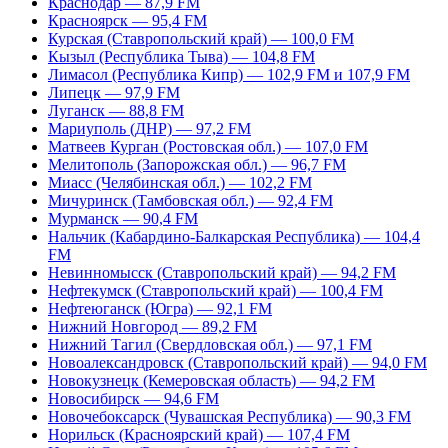
Краснодар — 87,9 FM
Красноярск — 95,4 FM
Курская (Ставропольский край) — 100,0 FM
Кызыл (Республика Тыва) — 104,8 FM
Лимасол (Республика Кипр) — 102,9 FM и 107,9 FM
Липецк — 97,9 FM
Луганск — 88,8 FM
Мариуполь (ДНР) — 97,2 FM
Матвеев Курган (Ростовская обл.) — 107,0 FM
Мелитополь (Запорожская обл.) — 96,7 FM
Миасс (Челябинская обл.) — 102,2 FM
Мичуринск (Тамбовская обл.) — 92,4 FM
Мурманск — 90,4 FM
Нальчик (Кабардино-Балкарская Республика) — 104,4
FM
Невинномысск (Ставропольский край) — 94,2 FM
Нефтекумск (Ставропольский край) — 100,4 FM
Нефтеюганск (Югра) — 92,1 FM
Нижний Новгород — 89,2 FM
Нижний Тагил (Свердловская обл.) — 97,1 FM
Новоалександровск (Ставропольский край) — 94,0 FM
Новокузнецк (Кемеровская область) — 94,2 FM
Новосибирск — 94,6 FM
Новочебоксарск (Чувашская Республика) — 90,3 FM
Норильск (Красноярский край) — 107,4 FM