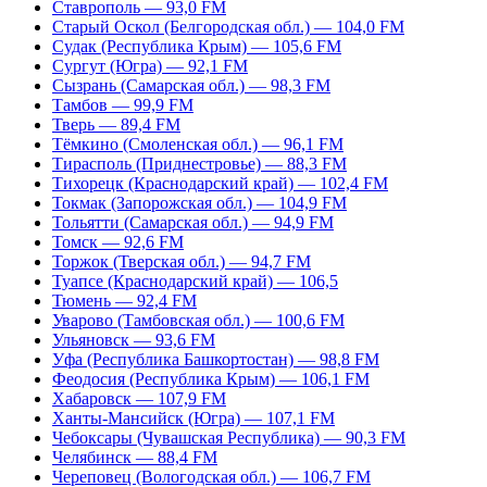
Ставрополь — 93,0 FM
Старый Оскол (Белгородская обл.) — 104,0 FM
Судак (Республика Крым) — 105,6 FM
Сургут (Югра) — 92,1 FM
Сызрань (Самарская обл.) — 98,3 FM
Тамбов — 99,9 FM
Тверь — 89,4 FM
Тёмкино (Смоленская обл.) — 96,1 FM
Тирасполь (Приднестровье) — 88,3 FM
Тихорецк (Краснодарский край) — 102,4 FM
Токмак (Запорожская обл.) — 104,9 FM
Тольятти (Самарская обл.) — 94,9 FM
Томск — 92,6 FM
Торжок (Тверская обл.) — 94,7 FM
Туапсе (Краснодарский край) — 106,5
Тюмень — 92,4 FM
Уварово (Тамбовская обл.) — 100,6 FM
Ульяновск — 93,6 FM
Уфа (Республика Башкортостан) — 98,8 FM
Феодосия (Республика Крым) — 106,1 FM
Хабаровск — 107,9 FM
Ханты-Мансийск (Югра) — 107,1 FM
Чебоксары (Чувашская Республика) — 90,3 FM
Челябинск — 88,4 FM
Череповец (Вологодская обл.) — 106,7 FM