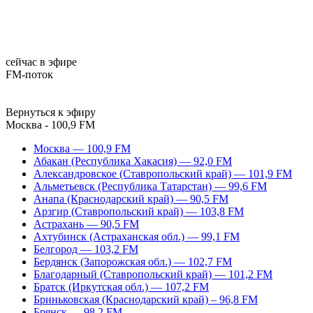
сейчас в эфире
FM-поток
Вернуться к эфиру
Москва - 100,9 FM
Москва — 100,9 FM
Абакан (Республика Хакасия) — 92,0 FM
Александровское (Ставропольский край) — 101,9 FM
Альметьевск (Республика Татарстан) — 99,6 FM
Анапа (Краснодарский край) — 90,5 FM
Арзгир (Ставропольский край) — 103,8 FM
Астрахань — 90,5 FM
Ахтубинск (Астраханская обл.) — 99,1 FM
Белгород — 103,2 FM
Бердянск (Запорожская обл.) — 102,7 FM
Благодарный (Ставропольский край) — 101,2 FM
Братск (Иркутская обл.) — 107,2 FM
Бриньковская (Краснодарский край) – 96,8 FM
Брянск — 98,2 FM