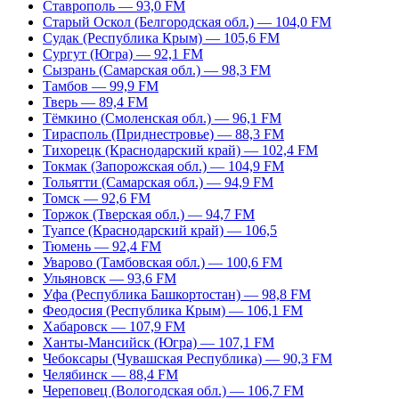
Ставрополь — 93,0 FM
Старый Оскол (Белгородская обл.) — 104,0 FM
Судак (Республика Крым) — 105,6 FM
Сургут (Югра) — 92,1 FM
Сызрань (Самарская обл.) — 98,3 FM
Тамбов — 99,9 FM
Тверь — 89,4 FM
Тёмкино (Смоленская обл.) — 96,1 FM
Тирасполь (Приднестровье) — 88,3 FM
Тихорецк (Краснодарский край) — 102,4 FM
Токмак (Запорожская обл.) — 104,9 FM
Тольятти (Самарская обл.) — 94,9 FM
Томск — 92,6 FM
Торжок (Тверская обл.) — 94,7 FM
Туапсе (Краснодарский край) — 106,5
Тюмень — 92,4 FM
Уварово (Тамбовская обл.) — 100,6 FM
Ульяновск — 93,6 FM
Уфа (Республика Башкортостан) — 98,8 FM
Феодосия (Республика Крым) — 106,1 FM
Хабаровск — 107,9 FM
Ханты-Мансийск (Югра) — 107,1 FM
Чебоксары (Чувашская Республика) — 90,3 FM
Челябинск — 88,4 FM
Череповец (Вологодская обл.) — 106,7 FM