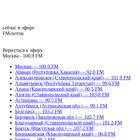
сейчас в эфире
FM-поток
Вернуться к эфиру
Москва - 100,9 FM
Москва — 100,9 FM
Абакан (Республика Хакасия) — 92,0 FM
Александровское (Ставропольский край) — 101,9 FM
Альметьевск (Республика Татарстан) — 99,6 FM
Анапа (Краснодарский край) — 90,5 FM
Арзгир (Ставропольский край) — 103,8 FM
Астрахань — 90,5 FM
Ахтубинск (Астраханская обл.) — 99,1 FM
Белгород — 103,2 FM
Бердянск (Запорожская обл.) — 102,7 FM
Благодарный (Ставропольский край) — 101,2 FM
Братск (Иркутская обл.) — 107,2 FM
Бриньковская (Краснодарский край) – 96,8 FM
Брянск — 98,2 FM