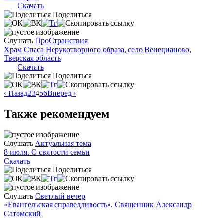
Скачать
Поделиться
Слушать
ПроСтранствия
Храм Спаса Нерукотворного образа, село Венецианово,
Тверская область
Скачать
Поделиться
‹ Назад
2
3
4
5
6
Вперед ›
Также рекомендуем
Слушать
Актуальная тема
8 июля. О святости семьи
Скачать
Поделиться
Слушать
Светлый вечер
«Евангельская справедливость». Священник Александр
Сатомский