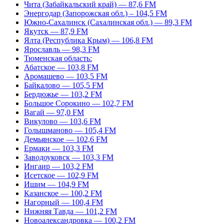
Чита (Забайкальский край) — 87,6 FM
Энергодар (Запорожская обл.) – 104,5 FM
Южно-Сахалинск (Сахалинская обл.) — 89,3 FM
Якутск — 87,9 FM
Ялта (Республика Крым) — 106,8 FM
Ярославль — 98,3 FM
Тюменская область:
Абатское — 103,8 FM
Аромашево — 103,5 FM
Байкалово — 105,5 FM
Бердюжье — 103,2 FM
Большое Сорокино — 102,7 FM
Вагай — 97,0 FM
Викулово — 103,6 FM
Голышманово — 105,4 FM
Демьянское — 102,6 FM
Ермаки — 103,3 FM
Заводоуковск — 103,3 FM
Ингаир — 103,2 FM
Исетское — 102,9 FM
Ишим — 104,9 FM
Казанское — 100,2 FM
Нагорный — 100,4 FM
Нижняя Тавда — 101,2 FM
Новоалександровка — 100,2 FM