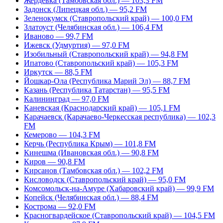
Жердевка (Тамбовская обл.) — 103,3 FM
Задонск (Липецкая обл.) — 95,2 FM
Зеленокумск (Ставропольский край) — 100,0 FM
Златоуст (Челябинская обл.) — 106,4 FM
Иваново — 99,7 FM
Ижевск (Удмуртия) — 97,0 FM
Изобильный (Ставропольский край) — 94,8 FM
Ипатово (Ставропольский край) — 105,3 FM
Иркутск — 88,5 FM
Йошкар-Ола (Республика Марий Эл) — 88,7 FM
Казань (Республика Татарстан) — 95,5 FM
Калининград — 97,0 FM
Каневская (Краснодарский край) — 105,1 FM
Карачаевск (Карачаево-Черкесская республика) — 102,3
FM
Кемерово — 104,3 FM
Керчь (Республика Крым) — 101,8 FM
Кинешма (Ивановская обл.) — 90,8 FM
Киров — 90,8 FM
Кирсанов (Тамбовская обл.) — 102,2 FM
Кисловодск (Ставропольский край) — 95,0 FM
Комсомольск-на-Амуре (Хабаровский край) — 99,9 FM
Копейск (Челябинская обл.) — 88,4 FM
Кострома — 92,0 FM
Красногвардейское (Ставропольский край) — 104,5 FM