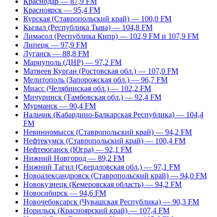
Краснодар — 87,9 FM
Красноярск — 95,4 FM
Курская (Ставропольский край) — 100,0 FM
Кызыл (Республика Тыва) — 104,8 FM
Лимасол (Республика Кипр) — 102,9 FM и 107,9 FM
Липецк — 97,9 FM
Луганск — 88,8 FM
Мариуполь (ДНР) — 97,2 FM
Матвеев Курган (Ростовская обл.) — 107,0 FM
Мелитополь (Запорожская обл.) — 96,7 FM
Миасс (Челябинская обл.) — 102,2 FM
Мичуринск (Тамбовская обл.) — 92,4 FM
Мурманск — 90,4 FM
Нальчик (Кабардино-Балкарская Республика) — 104,4
FM
Невинномысск (Ставропольский край) — 94,2 FM
Нефтекумск (Ставропольский край) — 100,4 FM
Нефтеюганск (Югра) — 92,1 FM
Нижний Новгород — 89,2 FM
Нижний Тагил (Свердловская обл.) — 97,1 FM
Новоалександровск (Ставропольский край) — 94,0 FM
Новокузнецк (Кемеровская область) — 94,2 FM
Новосибирск — 94,6 FM
Новочебоксарск (Чувашская Республика) — 90,3 FM
Норильск (Красноярский край) — 107,4 FM