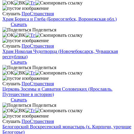
Слушать
ПроСтранствия
Храм Бориса и Глеба (Борисоглебск, Воронежская обл.)
Скачать
Поделиться
Слушать
ПроСтранствия
Храм Николая Чудотворца (Новочебоксарск, Чувашская
республика)
Скачать
Поделиться
Слушать
ПроСтранствия
Церковь Зосимы и Савватия Соловецких (Ярославль.
Путешествие в историю)
Скачать
Поделиться
Слушать
ПроСтранствия
Белогорский Воскресенский монастырь (х. Кирпичи, урочище
Белогорье)