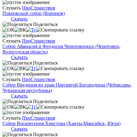
Слушать
ПроСтранствия
Покровский собор (Воронеж)
Скачать
Поделиться
Слушать
ПроСтранствия
Собор Афанасия и Феодосия Череповецких (Череповец,
Вологодская область)
Скачать
Поделиться
Слушать
ПроСтранствия
Собор Введения во храм Пресвятой Богородицы (Чебоксары,
Чувашская республика)
Скачать
Поделиться
Слушать
ПроСтранствия
Собор Воскресения Христова (Ханты-Мансийск, Югра)
Скачать
Поделиться