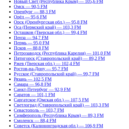
Новый Свет (Республика Крым) — 105,6 FM
Омск — 90,5 FM
Оренбург — 88,3 FM
Орёл — 95,6 FM
Орск (Оренбургская обл.) — 95,8 FM
Оса (Пермский край) — 103,3 FM
Осташков (Тверская обл.) — 99,4 FM
Пенза — 94,7 FM
Пермь — 95,0 FM
Псков — 88,8 FM
Петрозаводск (Республика Карелия) — 101,0 FM
Пятигорск (Ставропольский край) — 89,2 FM
Ржев (Тверская обл.) — 102,4 FM
Ростов-на-Дону — 95,7 FM
Русское (Ставропольский край) — 99,7 FM
Рязань — 102,5 FM
Самара — 96,8 FM
Санкт-Петербург — 92,9 FM
Саратов — 101,1 FM
Саргатское (Омская обл.) — 107,5 FM
Светлоград (Ставропольский край) — 103,3 FM
Севастополь — 103,7 FM
Симферополь (Республика Крым) — 89,3 FM
Смоленск — 88,4 FM
Советск (Калининградская обл.) — 106,9 FM