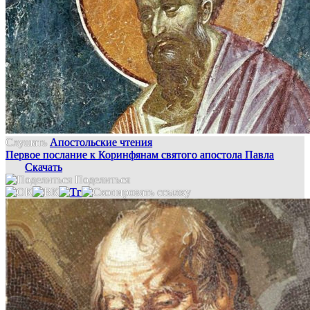
Слушать
Апостольские чтения
Первое послание к Коринфянам святого апостола Павла
Скачать
Поделиться