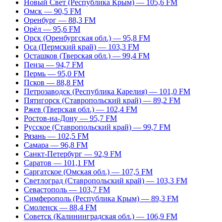
Новый Свет (Республика Крым) — 105,6 FM
Омск — 90,5 FM
Оренбург — 88,3 FM
Орёл — 95,6 FM
Орск (Оренбургская обл.) — 95,8 FM
Оса (Пермский край) — 103,3 FM
Осташков (Тверская обл.) — 99,4 FM
Пенза — 94,7 FM
Пермь — 95,0 FM
Псков — 88,8 FM
Петрозаводск (Республика Карелия) — 101,0 FM
Пятигорск (Ставропольский край) — 89,2 FM
Ржев (Тверская обл.) — 102,4 FM
Ростов-на-Дону — 95,7 FM
Русское (Ставропольский край) — 99,7 FM
Рязань — 102,5 FM
Самара — 96,8 FM
Санкт-Петербург — 92,9 FM
Саратов — 101,1 FM
Саргатское (Омская обл.) — 107,5 FM
Светлоград (Ставропольский край) — 103,3 FM
Севастополь — 103,7 FM
Симферополь (Республика Крым) — 89,3 FM
Смоленск — 88,4 FM
Советск (Калининградская обл.) — 106,9 FM