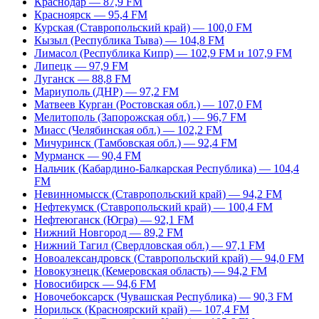
Краснодар — 87,9 FM
Красноярск — 95,4 FM
Курская (Ставропольский край) — 100,0 FM
Кызыл (Республика Тыва) — 104,8 FM
Лимасол (Республика Кипр) — 102,9 FM и 107,9 FM
Липецк — 97,9 FM
Луганск — 88,8 FM
Мариуполь (ДНР) — 97,2 FM
Матвеев Курган (Ростовская обл.) — 107,0 FM
Мелитополь (Запорожская обл.) — 96,7 FM
Миасс (Челябинская обл.) — 102,2 FM
Мичуринск (Тамбовская обл.) — 92,4 FM
Мурманск — 90,4 FM
Нальчик (Кабардино-Балкарская Республика) — 104,4
FM
Невинномысск (Ставропольский край) — 94,2 FM
Нефтекумск (Ставропольский край) — 100,4 FM
Нефтеюганск (Югра) — 92,1 FM
Нижний Новгород — 89,2 FM
Нижний Тагил (Свердловская обл.) — 97,1 FM
Новоалександровск (Ставропольский край) — 94,0 FM
Новокузнецк (Кемеровская область) — 94,2 FM
Новосибирск — 94,6 FM
Новочебоксарск (Чувашская Республика) — 90,3 FM
Норильск (Красноярский край) — 107,4 FM