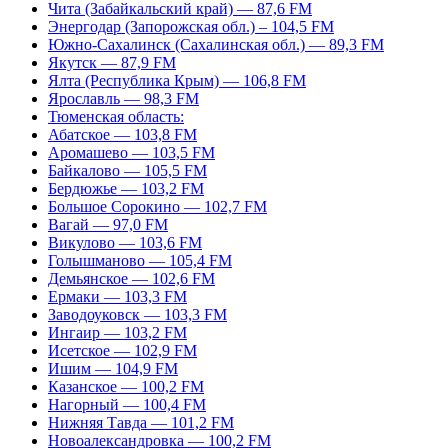
Чита (Забайкальский край) — 87,6 FM
Энергодар (Запорожская обл.) – 104,5 FM
Южно-Сахалинск (Сахалинская обл.) — 89,3 FM
Якутск — 87,9 FM
Ялта (Республика Крым) — 106,8 FM
Ярославль — 98,3 FM
Тюменская область:
Абатское — 103,8 FM
Аромашево — 103,5 FM
Байкалово — 105,5 FM
Бердюжье — 103,2 FM
Большое Сорокино — 102,7 FM
Вагай — 97,0 FM
Викулово — 103,6 FM
Голышманово — 105,4 FM
Демьянское — 102,6 FM
Ермаки — 103,3 FM
Заводоуковск — 103,3 FM
Ингаир — 103,2 FM
Исетское — 102,9 FM
Ишим — 104,9 FM
Казанское — 100,2 FM
Нагорный — 100,4 FM
Нижняя Тавда — 101,2 FM
Новоалександровка — 100,2 FM