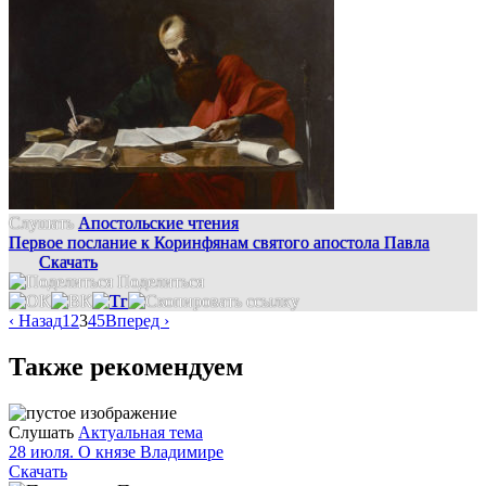
Слушать
Апостольские чтения
Первое послание к Коринфянам святого апостола Павла
Скачать
Поделиться
‹ Назад
1
2
3
4
5
Вперед ›
Также рекомендуем
Слушать
Актуальная тема
28 июля. О князе Владимире
Скачать