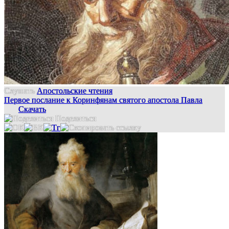
Слушать
Апостольские чтения
Первое послание к Коринфянам святого апостола Павла
Скачать
Поделиться