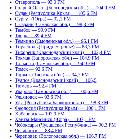
Ставрополь — 93,0 FM
Старый Оскол (Белгородская обл.) — 104,0 FM
Судак (Республика Крым) — 105,6 FM
Сургут (Югра) — 92,1 FM
Сызрань (Самарская обл.) — 98,3 FM
Тамбов — 99,9 FM
Тверь — 89,4 FM
Тёмкино (Смоленская обл.) — 96,1 FM
Тирасполь (Приднестровье) — 88,3 FM
Тихорецк (Краснодарский край) — 102,4 FM
Токмак (Запорожская обл.) — 104,9 FM
Тольятти (Самарская обл.) — 94,9 FM
Томск — 92,6 FM
Торжок (Тверская обл.) — 94,7 FM
Туапсе (Краснодарский край) — 106,5
Тюмень — 92,4 FM
Уварово (Тамбовская обл.) — 100,6 FM
Ульяновск — 93,6 FM
Уфа (Республика Башкортостан) — 98,8 FM
Феодосия (Республика Крым) — 106,1 FM
Хабаровск — 107,9 FM
Ханты-Мансийск (Югра) — 107,1 FM
Чебоксары (Чувашская Республика) — 90,3 FM
Челябинск — 88,4 FM
Череповец (Вологодская обл.) — 106,7 FM