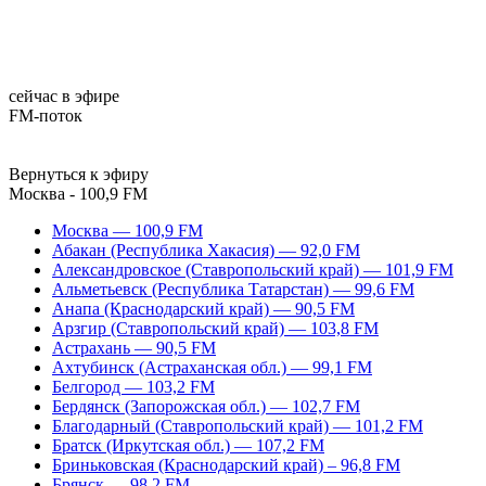
сейчас в эфире
FM-поток
Вернуться к эфиру
Москва - 100,9 FM
Москва — 100,9 FM
Абакан (Республика Хакасия) — 92,0 FM
Александровское (Ставропольский край) — 101,9 FM
Альметьевск (Республика Татарстан) — 99,6 FM
Анапа (Краснодарский край) — 90,5 FM
Арзгир (Ставропольский край) — 103,8 FM
Астрахань — 90,5 FM
Ахтубинск (Астраханская обл.) — 99,1 FM
Белгород — 103,2 FM
Бердянск (Запорожская обл.) — 102,7 FM
Благодарный (Ставропольский край) — 101,2 FM
Братск (Иркутская обл.) — 107,2 FM
Бриньковская (Краснодарский край) – 96,8 FM
Брянск — 98,2 FM