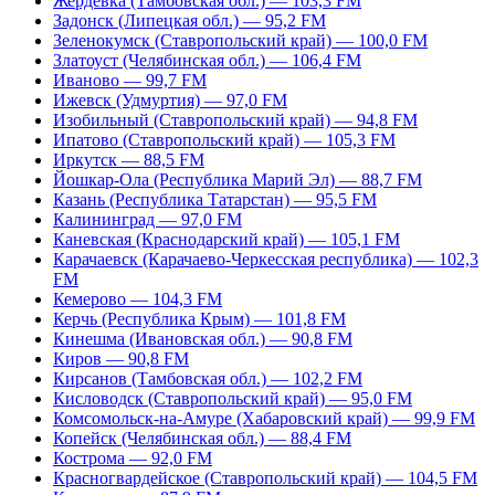
Жердевка (Тамбовская обл.) — 103,3 FM
Задонск (Липецкая обл.) — 95,2 FM
Зеленокумск (Ставропольский край) — 100,0 FM
Златоуст (Челябинская обл.) — 106,4 FM
Иваново — 99,7 FM
Ижевск (Удмуртия) — 97,0 FM
Изобильный (Ставропольский край) — 94,8 FM
Ипатово (Ставропольский край) — 105,3 FM
Иркутск — 88,5 FM
Йошкар-Ола (Республика Марий Эл) — 88,7 FM
Казань (Республика Татарстан) — 95,5 FM
Калининград — 97,0 FM
Каневская (Краснодарский край) — 105,1 FM
Карачаевск (Карачаево-Черкесская республика) — 102,3
FM
Кемерово — 104,3 FM
Керчь (Республика Крым) — 101,8 FM
Кинешма (Ивановская обл.) — 90,8 FM
Киров — 90,8 FM
Кирсанов (Тамбовская обл.) — 102,2 FM
Кисловодск (Ставропольский край) — 95,0 FM
Комсомольск-на-Амуре (Хабаровский край) — 99,9 FM
Копейск (Челябинская обл.) — 88,4 FM
Кострома — 92,0 FM
Красногвардейское (Ставропольский край) — 104,5 FM