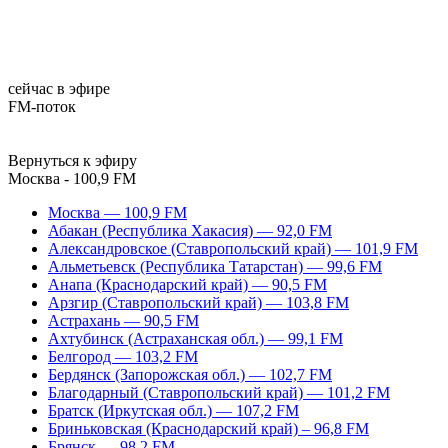
сейчас в эфире
FM-поток
Вернуться к эфиру
Москва - 100,9 FM
Москва — 100,9 FM
Абакан (Республика Хакасия) — 92,0 FM
Александровское (Ставропольский край) — 101,9 FM
Альметьевск (Республика Татарстан) — 99,6 FM
Анапа (Краснодарский край) — 90,5 FM
Арзгир (Ставропольский край) — 103,8 FM
Астрахань — 90,5 FM
Ахтубинск (Астраханская обл.) — 99,1 FM
Белгород — 103,2 FM
Бердянск (Запорожская обл.) — 102,7 FM
Благодарный (Ставропольский край) — 101,2 FM
Братск (Иркутская обл.) — 107,2 FM
Бриньковская (Краснодарский край) – 96,8 FM
Брянск — 98,2 FM