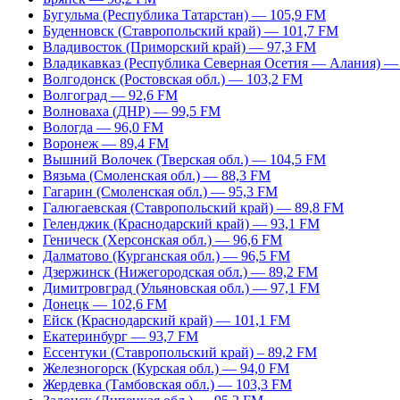
Бугульма (Республика Татарстан) — 105,9 FM
Буденновск (Ставропольский край) — 101,7 FM
Владивосток (Приморский край) — 97,3 FM
Владикавказ (Республика Северная Осетия — Алания) —
Волгодонск (Ростовская обл.) — 103,2 FM
Волгоград — 92,6 FM
Волноваха (ДНР) — 99,5 FM
Вологда — 96,0 FM
Воронеж — 89,4 FM
Вышний Волочек (Тверская обл.) — 104,5 FM
Вязьма (Смоленская обл.) — 88,3 FM
Гагарин (Смоленская обл.) — 95,3 FM
Галюгаевская (Ставропольский край) — 89,8 FM
Геленджик (Краснодарский край) — 93,1 FM
Геническ (Херсонская обл.) — 96,6 FM
Далматово (Курганская обл.) — 96,5 FM
Дзержинск (Нижегородская обл.) — 89,2 FM
Димитровград (Ульяновская обл.) — 97,1 FM
Донецк — 102,6 FM
Ейск (Краснодарский край) — 101,1 FM
Екатеринбург — 93,7 FM
Ессентуки (Ставропольский край) – 89,2 FM
Железногорск (Курская обл.) — 94,0 FM
Жердевка (Тамбовская обл.) — 103,3 FM