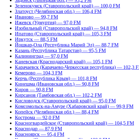
Задонск (Липецкая обл.) — 95,2 FM
Зеленокумск (Ставропольский край) — 100,0 FM
Златоуст (Челябинская обл.) — 106,4 FM
Иваново — 99,7 FM
Ижевск (Удмуртия) — 97,0 FM
Изобильный (Ставропольский край) — 94,8 FM
Ипатово (Ставропольский край) — 105,3 FM
Иркутск — 88,5 FM
Йошкар-Ола (Республика Марий Эл) — 88,7 FM
Казань (Республика Татарстан) — 95,5 FM
Калининград — 97,0 FM
Каневская (Краснодарский край) — 105,1 FM
Карачаевск (Карачаево-Черкесская республика) — 102,3 
Кемерово — 104,3 FM
Керчь (Республика Крым) — 101,8 FM
Кинешма (Ивановская обл.) — 90,8 FM
Киров — 90,8 FM
Кирсанов (Тамбовская обл.) — 102,2 FM
Кисловодск (Ставропольский край) — 95,0 FM
Комсомольск-на-Амуре (Хабаровский край) — 99,9 FM
Копейск (Челябинская обл.) — 88,4 FM
Кострома — 92,0 FM
Красногвардейское (Ставропольский край) — 104,5 FM
Краснодар — 87,9 FM
Красноярск — 95,4 FM