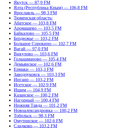
Якутск — 87,9 FM
Ялта (Республика Крым) — 106,8 FM
Ярославль — 98,3 FM
Тюменская область:
Абатское — 103,8 FM
Аромашево — 103,5 FM
Байкалово — 105,5 FM
Бердюжье — 103,2 FM
Большое Сорокино — 102,7 FM
Вагай — 97,0 FM
Викулово — 103,6 FM
Голышманово — 105,4 FM
Демьянское — 102,6 FM
Ермаки — 103,3 FM
Заводоуковск — 103,3 FM
Ингаир — 103,2 FM
Исетское — 102,9 FM
Ишим — 104,9 FM
Казанское — 100,2 FM
Нагорный — 100,4 FM
Нижняя Тавда — 101,2 FM
Новоалександровка — 100,2 FM
Тобольск — 98,3 FM
Омутинское — 102,6 FM
Сладково — 103,2 FM