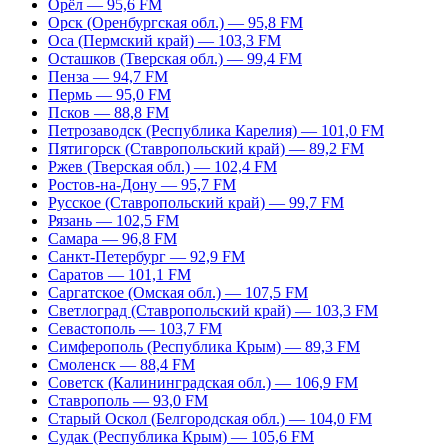
Орёл — 95,6 FM
Орск (Оренбургская обл.) — 95,8 FM
Оса (Пермский край) — 103,3 FM
Осташков (Тверская обл.) — 99,4 FM
Пенза — 94,7 FM
Пермь — 95,0 FM
Псков — 88,8 FM
Петрозаводск (Республика Карелия) — 101,0 FM
Пятигорск (Ставропольский край) — 89,2 FM
Ржев (Тверская обл.) — 102,4 FM
Ростов-на-Дону — 95,7 FM
Русское (Ставропольский край) — 99,7 FM
Рязань — 102,5 FM
Самара — 96,8 FM
Санкт-Петербург — 92,9 FM
Саратов — 101,1 FM
Саргатское (Омская обл.) — 107,5 FM
Светлоград (Ставропольский край) — 103,3 FM
Севастополь — 103,7 FM
Симферополь (Республика Крым) — 89,3 FM
Смоленск — 88,4 FM
Советск (Калининградская обл.) — 106,9 FM
Ставрополь — 93,0 FM
Старый Оскол (Белгородская обл.) — 104,0 FM
Судак (Республика Крым) — 105,6 FM