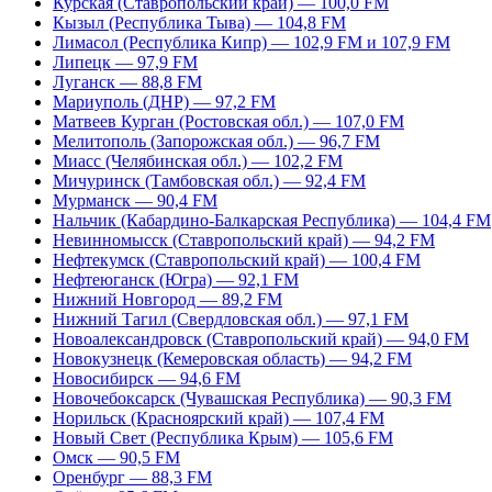
Курская (Ставропольский край) — 100,0 FM
Кызыл (Республика Тыва) — 104,8 FM
Лимасол (Республика Кипр) — 102,9 FM и 107,9 FM
Липецк — 97,9 FM
Луганск — 88,8 FM
Мариуполь (ДНР) — 97,2 FM
Матвеев Курган (Ростовская обл.) — 107,0 FM
Мелитополь (Запорожская обл.) — 96,7 FM
Миасс (Челябинская обл.) — 102,2 FM
Мичуринск (Тамбовская обл.) — 92,4 FM
Мурманск — 90,4 FM
Нальчик (Кабардино-Балкарская Республика) — 104,4 FM
Невинномысск (Ставропольский край) — 94,2 FM
Нефтекумск (Ставропольский край) — 100,4 FM
Нефтеюганск (Югра) — 92,1 FM
Нижний Новгород — 89,2 FM
Нижний Тагил (Свердловская обл.) — 97,1 FM
Новоалександровск (Ставропольский край) — 94,0 FM
Новокузнецк (Кемеровская область) — 94,2 FM
Новосибирск — 94,6 FM
Новочебоксарск (Чувашская Республика) — 90,3 FM
Норильск (Красноярский край) — 107,4 FM
Новый Свет (Республика Крым) — 105,6 FM
Омск — 90,5 FM
Оренбург — 88,3 FM