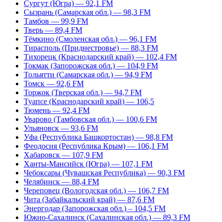
Сургут (Югра) — 92,1 FM
Сызрань (Самарская обл.) — 98,3 FM
Тамбов — 99,9 FM
Тверь — 89,4 FM
Тёмкино (Смоленская обл.) — 96,1 FM
Тирасполь (Приднестровье) — 88,3 FM
Тихорецк (Краснодарский край) — 102,4 FM
Токмак (Запорожская обл.) — 104,9 FM
Тольятти (Самарская обл.) — 94,9 FM
Томск — 92,6 FM
Торжок (Тверская обл.) — 94,7 FM
Туапсе (Краснодарский край) — 106,5
Тюмень — 92,4 FM
Уварово (Тамбовская обл.) — 100,6 FM
Ульяновск — 93,6 FM
Уфа (Республика Башкортостан) — 98,8 FM
Феодосия (Республика Крым) — 106,1 FM
Хабаровск — 107,9 FM
Ханты-Мансийск (Югра) — 107,1 FM
Чебоксары (Чувашская Республика) — 90,3 FM
Челябинск — 88,4 FM
Череповец (Вологодская обл.) — 106,7 FM
Чита (Забайкальский край) — 87,6 FM
Энергодар (Запорожская обл.) – 104,5 FM
Южно-Сахалинск (Сахалинская обл.) — 89,3 FM