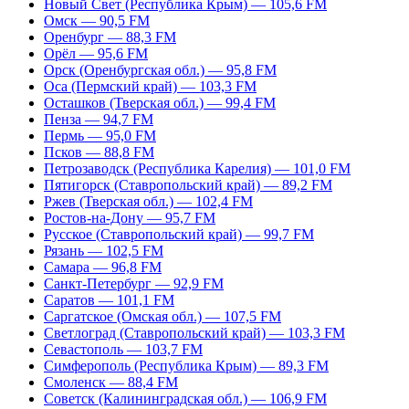
Новый Свет (Республика Крым) — 105,6 FM
Омск — 90,5 FM
Оренбург — 88,3 FM
Орёл — 95,6 FM
Орск (Оренбургская обл.) — 95,8 FM
Оса (Пермский край) — 103,3 FM
Осташков (Тверская обл.) — 99,4 FM
Пенза — 94,7 FM
Пермь — 95,0 FM
Псков — 88,8 FM
Петрозаводск (Республика Карелия) — 101,0 FM
Пятигорск (Ставропольский край) — 89,2 FM
Ржев (Тверская обл.) — 102,4 FM
Ростов-на-Дону — 95,7 FM
Русское (Ставропольский край) — 99,7 FM
Рязань — 102,5 FM
Самара — 96,8 FM
Санкт-Петербург — 92,9 FM
Саратов — 101,1 FM
Саргатское (Омская обл.) — 107,5 FM
Светлоград (Ставропольский край) — 103,3 FM
Севастополь — 103,7 FM
Симферополь (Республика Крым) — 89,3 FM
Смоленск — 88,4 FM
Советск (Калининградская обл.) — 106,9 FM