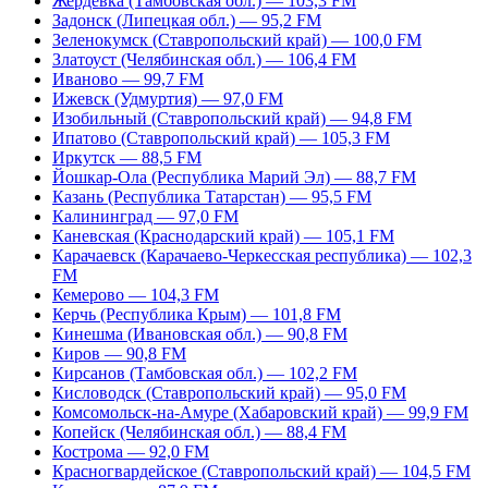
Жердевка (Тамбовская обл.) — 103,3 FM
Задонск (Липецкая обл.) — 95,2 FM
Зеленокумск (Ставропольский край) — 100,0 FM
Златоуст (Челябинская обл.) — 106,4 FM
Иваново — 99,7 FM
Ижевск (Удмуртия) — 97,0 FM
Изобильный (Ставропольский край) — 94,8 FM
Ипатово (Ставропольский край) — 105,3 FM
Иркутск — 88,5 FM
Йошкар-Ола (Республика Марий Эл) — 88,7 FM
Казань (Республика Татарстан) — 95,5 FM
Калининград — 97,0 FM
Каневская (Краснодарский край) — 105,1 FM
Карачаевск (Карачаево-Черкесская республика) — 102,3
FM
Кемерово — 104,3 FM
Керчь (Республика Крым) — 101,8 FM
Кинешма (Ивановская обл.) — 90,8 FM
Киров — 90,8 FM
Кирсанов (Тамбовская обл.) — 102,2 FM
Кисловодск (Ставропольский край) — 95,0 FM
Комсомольск-на-Амуре (Хабаровский край) — 99,9 FM
Копейск (Челябинская обл.) — 88,4 FM
Кострома — 92,0 FM
Красногвардейское (Ставропольский край) — 104,5 FM