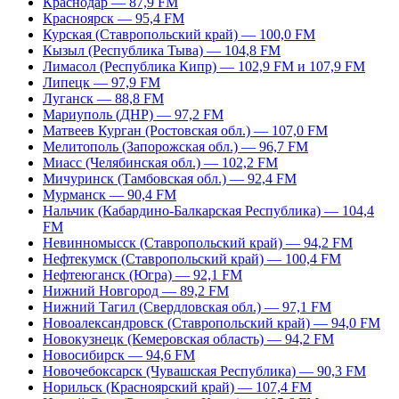
Краснодар — 87,9 FM
Красноярск — 95,4 FM
Курская (Ставропольский край) — 100,0 FM
Кызыл (Республика Тыва) — 104,8 FM
Лимасол (Республика Кипр) — 102,9 FM и 107,9 FM
Липецк — 97,9 FM
Луганск — 88,8 FM
Мариуполь (ДНР) — 97,2 FM
Матвеев Курган (Ростовская обл.) — 107,0 FM
Мелитополь (Запорожская обл.) — 96,7 FM
Миасс (Челябинская обл.) — 102,2 FM
Мичуринск (Тамбовская обл.) — 92,4 FM
Мурманск — 90,4 FM
Нальчик (Кабардино-Балкарская Республика) — 104,4
FM
Невинномысск (Ставропольский край) — 94,2 FM
Нефтекумск (Ставропольский край) — 100,4 FM
Нефтеюганск (Югра) — 92,1 FM
Нижний Новгород — 89,2 FM
Нижний Тагил (Свердловская обл.) — 97,1 FM
Новоалександровск (Ставропольский край) — 94,0 FM
Новокузнецк (Кемеровская область) — 94,2 FM
Новосибирск — 94,6 FM
Новочебоксарск (Чувашская Республика) — 90,3 FM
Норильск (Красноярский край) — 107,4 FM