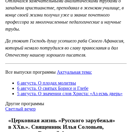
Отличался замечательными аналитическими трудами о
западном христианстве, преподавал в женском училище, в
конце своей жизни получил уже и звание почетного
профессора за многочисленные педагогические и научные
труды.
Да упокоит Господь душу усопшего раба Своего Афанасия,
который немало потрудился во славу православия и дал
Отечеству нашему хорошего писателя.
Все выпуски программы
Актуальная тема:
6 августа. О плодах молитвы
6 августа. О святых Борисе и Глебе
5 августа. О значении слов Христа: «Аз есмь дверь»
Другие программы
Светлый вечер
«Церковная жизнь «Русского зарубежья»
в ХХв.». Священник Илья Соловьев,