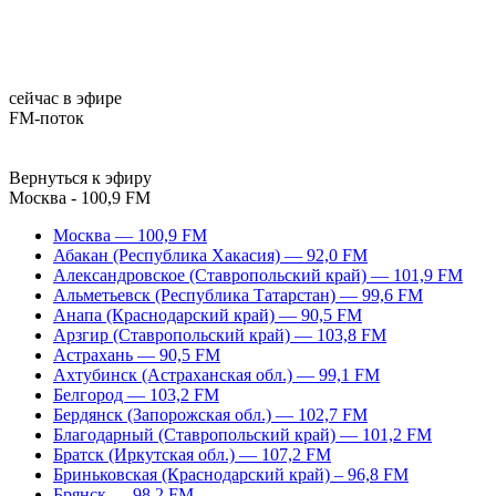
сейчас в эфире
FM-поток
Вернуться к эфиру
Москва - 100,9 FM
Москва — 100,9 FM
Абакан (Республика Хакасия) — 92,0 FM
Александровское (Ставропольский край) — 101,9 FM
Альметьевск (Республика Татарстан) — 99,6 FM
Анапа (Краснодарский край) — 90,5 FM
Арзгир (Ставропольский край) — 103,8 FM
Астрахань — 90,5 FM
Ахтубинск (Астраханская обл.) — 99,1 FM
Белгород — 103,2 FM
Бердянск (Запорожская обл.) — 102,7 FM
Благодарный (Ставропольский край) — 101,2 FM
Братск (Иркутская обл.) — 107,2 FM
Бриньковская (Краснодарский край) – 96,8 FM
Брянск — 98,2 FM