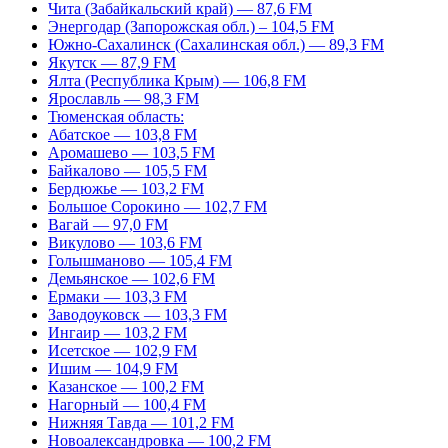
Чита (Забайкальский край) — 87,6 FM
Энергодар (Запорожская обл.) – 104,5 FM
Южно-Сахалинск (Сахалинская обл.) — 89,3 FM
Якутск — 87,9 FM
Ялта (Республика Крым) — 106,8 FM
Ярославль — 98,3 FM
Тюменская область:
Абатское — 103,8 FM
Аромашево — 103,5 FM
Байкалово — 105,5 FM
Бердюжье — 103,2 FM
Большое Сорокино — 102,7 FM
Вагай — 97,0 FM
Викулово — 103,6 FM
Голышманово — 105,4 FM
Демьянское — 102,6 FM
Ермаки — 103,3 FM
Заводоуковск — 103,3 FM
Ингаир — 103,2 FM
Исетское — 102,9 FM
Ишим — 104,9 FM
Казанское — 100,2 FM
Нагорный — 100,4 FM
Нижняя Тавда — 101,2 FM
Новоалександровка — 100,2 FM