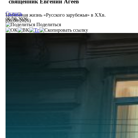
священник Евгений Агеев
Скачать
Церковная жизнь «Русского зарубежья» в ХХв.
06.08.2026
(06.08.2026)
Поделиться