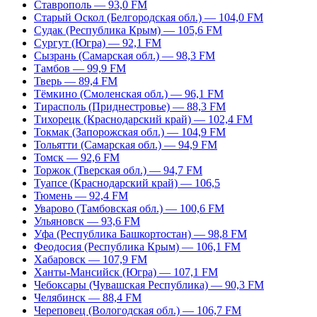
Ставрополь — 93,0 FM
Старый Оскол (Белгородская обл.) — 104,0 FM
Судак (Республика Крым) — 105,6 FM
Сургут (Югра) — 92,1 FM
Сызрань (Самарская обл.) — 98,3 FM
Тамбов — 99,9 FM
Тверь — 89,4 FM
Тёмкино (Смоленская обл.) — 96,1 FM
Тирасполь (Приднестровье) — 88,3 FM
Тихорецк (Краснодарский край) — 102,4 FM
Токмак (Запорожская обл.) — 104,9 FM
Тольятти (Самарская обл.) — 94,9 FM
Томск — 92,6 FM
Торжок (Тверская обл.) — 94,7 FM
Туапсе (Краснодарский край) — 106,5
Тюмень — 92,4 FM
Уварово (Тамбовская обл.) — 100,6 FM
Ульяновск — 93,6 FM
Уфа (Республика Башкортостан) — 98,8 FM
Феодосия (Республика Крым) — 106,1 FM
Хабаровск — 107,9 FM
Ханты-Мансийск (Югра) — 107,1 FM
Чебоксары (Чувашская Республика) — 90,3 FM
Челябинск — 88,4 FM
Череповец (Вологодская обл.) — 106,7 FM