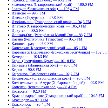
Задонск (Липецкая обл.) — 95,2 FM
Зеленокумск (Ставропольский край) — 100,0 FM
Златоуст (Челябинская обл.) — 106,4 FM
Иваново — 99,7 FM
Ижевск (Удмуртия) — 97,0 FM
Изобильный (Ставропольский край) — 94,8 FM
Ипатово (Ставропольский край) — 105,3 FM
Иркутск — 88,5 FM
Йошкар-Ола (Республика Марий Эл) — 88,7 FM
Казань (Республика Татарстан) — 95,5 FM
Калининград — 97,0 FM
Каневская (Краснодарский край) — 105,1 FM
Карачаевск (Карачаево-Черкесская республика) — 102,3 
Кемерово — 104,3 FM
Керчь (Республика Крым) — 101,8 FM
Кинешма (Ивановская обл.) — 90,8 FM
Киров — 90,8 FM
Кирсанов (Тамбовская обл.) — 102,2 FM
Кисловодск (Ставропольский край) — 95,0 FM
Комсомольск-на-Амуре (Хабаровский край) — 99,9 FM
Копейск (Челябинская обл.) — 88,4 FM
Кострома — 92,0 FM
Красногвардейское (Ставропольский край) — 104,5 FM
Краснодар — 87,9 FM
Красноярск — 95,4 FM