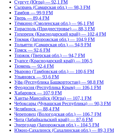
Сургут (Югра) — 92,1 FM
Сызрань (Самарская обл.) — 98,3 FM
Тамбов — 99,9 FM
Тверь — 89,4 FM
Тёмкино (Смоленская обл.) — 96,1 FM
Тирасполь (Приднестровье) — 88,3 FM
Тихорецк (Краснодарский край) — 102,4 FM
Токмак (Запорожская обл.) — 104,9 FM
Тольятти (Самарская обл.) — 94,9 FM
Томск — 92,6 FM
Торжок (Тверская обл.) — 94,7 FM
Туапсе (Краснодарский край) — 106,5
Тюмень — 92,4 FM
Уварово (Тамбовская обл.) — 100,6 FM
Ульяновск — 93,6 FM
Уфа (Республика Башкортостан) — 98,8 FM
Феодосия (Республика Крым) — 106,1 FM
Хабаровск — 107,9 FM
Ханты-Мансийск (Югра) — 107,1 FM
Чебоксары (Чувашская Республика) — 90,3 FM
Челябинск — 88,4 FM
Череповец (Вологодская обл.) — 106,7 FM
Чита (Забайкальский край) — 87,6 FM
Энергодар (Запорожская обл.) – 104,5 FM
Южно-Сахалинск (Сахалинская обл.) — 89,3 FM