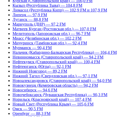
Курская (Ставропольский край) — 100,0 FM
Кызыл (Республика Тыва) — 104,8 FM
Лимасол (Республика Кипр) — 102,9 FM и 107,9 FM
Липецк — 97,9 FM
Луганск — 88,8 FM
Мариуполь (ДНР) — 97,2 FM
Матвеев Курган (Ростовская обл.) — 107,0 FM
Мелитополь (Запорожская обл.) — 96,7 FM
Миасс (Челябинская обл.) — 102,2 FM
Мичуринск (Тамбовская обл.) — 92,4 FM
Мурманск — 90,4 FM
Нальчик (Кабардино-Балкарская Республика) — 104,4 FM
Невинномысск (Ставропольский край) — 94,2 FM
Нефтекумск (Ставропольский край) — 100,4 FM
Нефтеюганск (Югра) — 92,1 FM
Нижний Новгород — 89,2 FM
Нижний Тагил (Свердловская обл.) — 97,1 FM
Новоалександровск (Ставропольский край) — 94,0 FM
Новокузнецк (Кемеровская область) — 94,2 FM
Новосибирск — 94,6 FM
Новочебоксарск (Чувашская Республика) — 90,3 FM
Норильск (Красноярский край) — 107,4 FM
Новый Свет (Республика Крым) — 105,6 FM
Омск — 90,5 FM
Оренбург — 88,3 FM