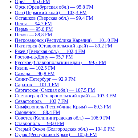
Орёл — 95,6 FM
Орск (Оренбургская обл.) — 95,8 FM
Оса (Пермский край) — 103,3 FM
Осташков (Тверская обл.) — 99,4 FM
Пенза — 94,7 FM
Пермь — 95,0 FM
Псков — 88,8 FM
Петрозаводск (Республика Карелия) — 101,0 FM
Пятигорск (Ставропольский край) — 89,2 FM
Ржев (Тверская обл.) — 102,4 FM
Ростов-на-Дону — 95,7 FM
Русское (Ставропольский край) — 99,7 FM
Рязань — 102,5 FM
Самара — 96,8 FM
Санкт-Петербург — 92,9 FM
Саратов — 101,1 FM
Саргатское (Омская обл.) — 107,5 FM
Светлоград (Ставропольский край) — 103,3 FM
Севастополь — 103,7 FM
Симферополь (Республика Крым) — 89,3 FM
Смоленск — 88,4 FM
Советск (Калининградская обл.) — 106,9 FM
Ставрополь — 93,0 FM
Старый Оскол (Белгородская обл.) — 104,0 FM
Судак (Республика Крым) — 105,6 FM