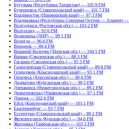
Бугульма (Республика Татарстан) — 105,9 FM
Буденновск (Ставропольский край) — 101,7 FM
Владивосток (Приморский край) — 97,3 FM
Владикавказ (Республика Северная Осетия — Алания) —
Волгодонск (Ростовская обл.) — 103,2 FM
Волгоград — 92,6 FM
Волноваха (ДНР) — 99,5 FM
Вологда — 96,0 FM
Воронеж — 89,4 FM
Вышний Волочек (Тверская обл.) — 104,5 FM
Вязьма (Смоленская обл.) — 88,3 FM
Гагарин (Смоленская обл.) — 95,3 FM
Галюгаевская (Ставропольский край) — 89,8 FM
Геленджик (Краснодарский край) — 93,1 FM
Геническ (Херсонская обл.) — 96,6 FM
Далматово (Курганская обл.) — 96,5 FM
Дзержинск (Нижегородская обл.) — 89,2 FM
Димитровград (Ульяновская обл.) — 97,1 FM
Донецк — 102,6 FM
Ейск (Краснодарский край) — 101,1 FM
Екатеринбург — 93,7 FM
Ессентуки (Ставропольский край) – 89,2 FM
Железногорск (Курская обл.) — 94,0 FM
Жердевка (Тамбовская обл.) — 103,3 FM