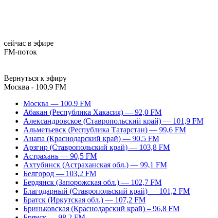
сейчас в эфире
FM-поток
Вернуться к эфиру
Москва - 100,9 FM
Москва — 100,9 FM
Абакан (Республика Хакасия) — 92,0 FM
Александровское (Ставропольский край) — 101,9 FM
Альметьевск (Республика Татарстан) — 99,6 FM
Анапа (Краснодарский край) — 90,5 FM
Арзгир (Ставропольский край) — 103,8 FM
Астрахань — 90,5 FM
Ахтубинск (Астраханская обл.) — 99,1 FM
Белгород — 103,2 FM
Бердянск (Запорожская обл.) — 102,7 FM
Благодарный (Ставропольский край) — 101,2 FM
Братск (Иркутская обл.) — 107,2 FM
Бриньковская (Краснодарский край) – 96,8 FM
Брянск — 98,2 FM