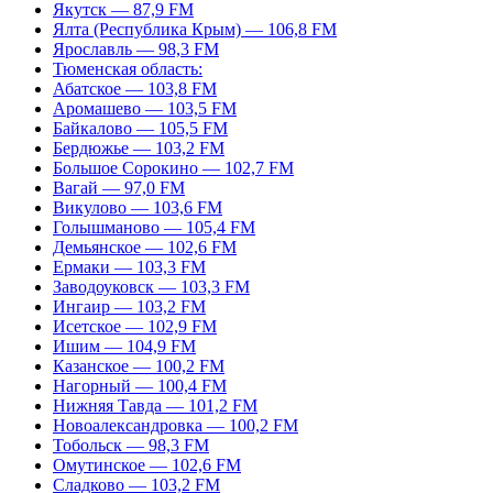
Якутск — 87,9 FM
Ялта (Республика Крым) — 106,8 FM
Ярославль — 98,3 FM
Тюменская область:
Абатское — 103,8 FM
Аромашево — 103,5 FM
Байкалово — 105,5 FM
Бердюжье — 103,2 FM
Большое Сорокино — 102,7 FM
Вагай — 97,0 FM
Викулово — 103,6 FM
Голышманово — 105,4 FM
Демьянское — 102,6 FM
Ермаки — 103,3 FM
Заводоуковск — 103,3 FM
Ингаир — 103,2 FM
Исетское — 102,9 FM
Ишим — 104,9 FM
Казанское — 100,2 FM
Нагорный — 100,4 FM
Нижняя Тавда — 101,2 FM
Новоалександровка — 100,2 FM
Тобольск — 98,3 FM
Омутинское — 102,6 FM
Сладково — 103,2 FM