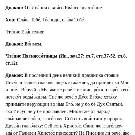
Диакон: О
т Иоа́нна свята́го Ева́нгелия чте́ние.
Хор: С
ла́ва Тебе́, Го́споди, сла́ва Тебе́.
Чте́ние Ева́нгелия:
Диакон: В
о́нмем.
Чте́ние Пятидеся́тницы (Ин., зач.27: гл.7, стт.37-52, гл.8,
ст.12):
Диакон:
В
после́дний день вели́кий пра́здника стоя́ше
Иису́с и зва́ше, глаго́ля: а́ще кто жа́ждет, да прии́дет ко Мне
и пие́т. Ве́руяй в Мя, я́коже рече́ Писа́ние, ре́ки от чре́ва его́
истеку́т воды́ жи́вы. Сие́ же рече́ о Ду́се Его́же хотя́ху
приима́ти ве́рующии во и́мя Его́, не у бо бе Дух Святы́й,
я́ко Иису́с не у бе просла́влен. Мно́зи же от наро́да
слы́шавше сло́во, глаго́лаху: Сей есть вои́стинну проро́к.
Друзи́и глаго́лаху: Сей есть Христо́с. О́вии же глаго́лаху:
еда́ от Галиле́и Христо́с прихо́дит? Не Писа́ние ли рече́, я́ко