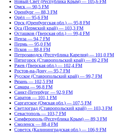
Новый Свет (Республика Крым) — 105,6 FM
Омск — 90,5 FM
Оренбург — 88,3 FM
Орёл — 95,6 FM
Орск (Оренбургская обл.) — 95,8 FM
Оса (Пермский край) — 103,3 FM
Осташков (Тверская обл.) — 99,4 FM
Пенза — 94,7 FM
Пермь — 95,0 FM
Псков — 88,8 FM
Петрозаводск (Республика Карелия) — 101,0 FM
Пятигорск (Ставропольский край) — 89,2 FM
Ржев (Тверская обл.) — 102,4 FM
Ростов-на-Дону — 95,7 FM
Русское (Ставропольский край) — 99,7 FM
Рязань — 102,5 FM
Самара — 96,8 FM
Санкт-Петербург — 92,9 FM
Саратов — 101,1 FM
Саргатское (Омская обл.) — 107,5 FM
Светлоград (Ставропольский край) — 103,3 FM
Севастополь — 103,7 FM
Симферополь (Республика Крым) — 89,3 FM
Смоленск — 88,4 FM
Советск (Калининградская обл.) — 106,9 FM