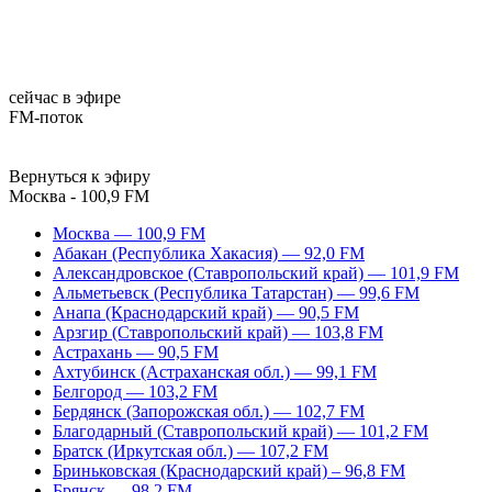
сейчас в эфире
FM-поток
Вернуться к эфиру
Москва - 100,9 FM
Москва — 100,9 FM
Абакан (Республика Хакасия) — 92,0 FM
Александровское (Ставропольский край) — 101,9 FM
Альметьевск (Республика Татарстан) — 99,6 FM
Анапа (Краснодарский край) — 90,5 FM
Арзгир (Ставропольский край) — 103,8 FM
Астрахань — 90,5 FM
Ахтубинск (Астраханская обл.) — 99,1 FM
Белгород — 103,2 FM
Бердянск (Запорожская обл.) — 102,7 FM
Благодарный (Ставропольский край) — 101,2 FM
Братск (Иркутская обл.) — 107,2 FM
Бриньковская (Краснодарский край) – 96,8 FM
Брянск — 98,2 FM