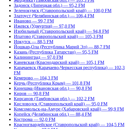
Жердевка (Тамбовская обл.) — 103,3 FM
Задонск (Липецкая обл.) — 95,2 FM
Зеленокумск (Ставропольский край) — 100,0 FM
Златоуст (Челябинская обл.) — 106,4 FM
Иваново — 99,7 FM
Ижевск (Удмуртия) — 97,0 FM
Изобильный (Ставропольский край) — 94,8 FM
Ипатово (Ставропольский край) — 105,3 FM
Иркутск — 88,5 FM
Йошкар-Ола (Республика Марий Эл) — 88,7 FM
Казань (Республика Татарстан) — 95,5 FM
Калининград — 97,0 FM
Каневская (Краснодарский край) — 105,1 FM
Карачаевск (Карачаево-Черкесская республика) — 102,3
FM
Кемерово — 104,3 FM
Керчь (Республика Крым) — 101,8 FM
Кинешма (Ивановская обл.) — 90,8 FM
Киров — 90,8 FM
Кирсанов (Тамбовская обл.) — 102,2 FM
Кисловодск (Ставропольский край) — 95,0 FM
Комсомольск-на-Амуре (Хабаровский край) — 99,9 FM
Копейск (Челябинская обл.) — 88,4 FM
Кострома — 92,0 FM
Красногвардейское (Ставропольский край) — 104,5 FM