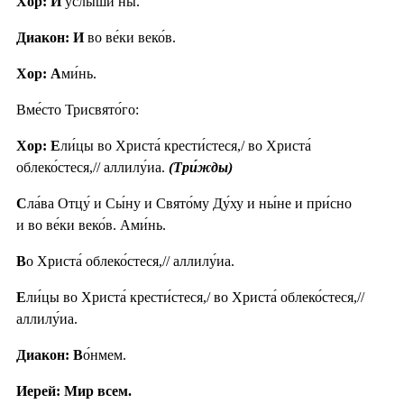
Хор: И
услы́ши ны.
Диакон: И
во ве́ки веко́в.
Хор: А
ми́нь.
Вме́сто Трисвято́го:
Хор: Е
ли́цы во Христа́ крести́стеся,/ во Христа́
облеко́стеся,// аллилу́иа.
(Три́жды)
С
ла́ва Отцу́ и Сы́ну и Свято́му Ду́ху и ны́не и при́сно
и во ве́ки веко́в. Ами́нь.
В
о Христа́ облеко́стеся,// аллилу́иа.
Е
ли́цы во Христа́ крести́стеся,/ во Христа́ облеко́стеся,//
аллилу́иа.
Диакон: В
о́нмем.
Иерей: Мир всем.