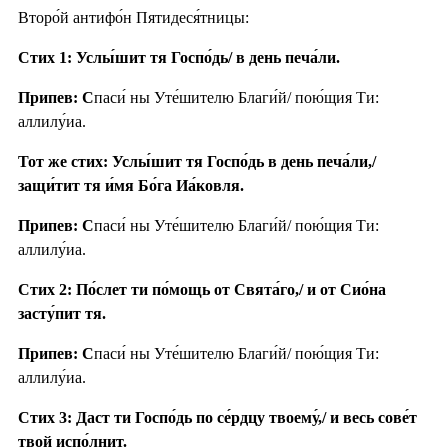
Второ́й антифо́н Пятидеся́тницы:
Стих 1: Услы́шит тя Госпо́дь/ в день печа́ли.
Припев: С
паси́ ны Уте́шителю Благи́й/ пою́щия Ти:
аллилу́иа.
Тот же стих: Услы́шит тя Госпо́дь в день печа́ли,/
защи́тит тя и́мя Бо́га Иа́ковля.
Припев: С
паси́ ны Уте́шителю Благи́й/ пою́щия Ти:
аллилу́иа.
Стих 2: По́слет ти по́мощь от Свята́го,/ и от Сио́на
засту́пит тя.
Припев: С
паси́ ны Уте́шителю Благи́й/ пою́щия Ти:
аллилу́иа.
Стих 3: Даст ти Госпо́дь по се́рдцу твоему́,/ и весь сове́т
твой испо́лнит.