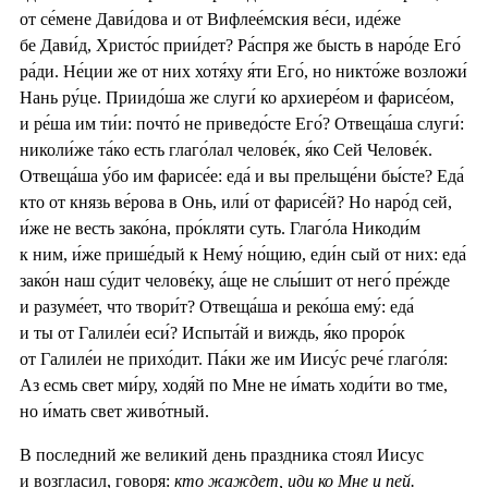
от се́мене Дави́дова и от Вифлее́мския ве́си, иде́же
бе Дави́д, Христо́с прии́дет? Ра́спря же бысть в наро́де Его́
ра́ди. Не́ции же от них хотя́ху я́ти Его́, но никто́же возложи́
Нань ру́це. Приидо́ша же слуги́ ко архиере́ом и фарисе́ом,
и ре́ша им ти́и: почто́ не приведо́сте Его́? Отвеща́ша слуги́:
николи́же та́ко есть глаго́лал челове́к, я́ко Сей Челове́к.
Отвеща́ша у́бо им фарисе́е: еда́ и вы прельще́ни бы́сте? Еда́
кто от князь ве́рова в Онь, или́ от фарисе́й? Но наро́д сей,
и́же не весть зако́на, про́кляти суть. Глаго́ла Никоди́м
к ним, и́же прише́дый к Нему́ но́щию, еди́н сый от них: еда́
зако́н наш су́дит челове́ку, а́ще не слы́шит от него́ пре́жде
и разуме́ет, что твори́т? Отвеща́ша и реко́ша ему́: еда́
и ты от Галиле́и еси́? Испыта́й и виждь, я́ко проро́к
от Галиле́и не прихо́дит. Па́ки же им Иису́с рече́ глаго́ля:
Аз есмь свет ми́ру, ходя́й по Мне не и́мать ходи́ти во тме,
но и́мать свет живо́тный.
В последний же великий день праздника стоял Иисус
и возгласил, говоря:
кто жаждет, иди ко Мне и пей.