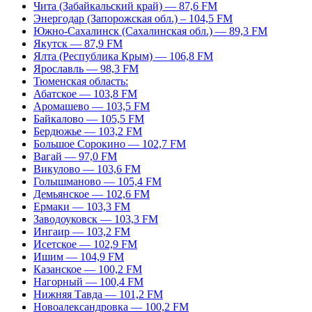
Чита (Забайкальский край) — 87,6 FM
Энергодар (Запорожская обл.) – 104,5 FM
Южно-Сахалинск (Сахалинская обл.) — 89,3 FM
Якутск — 87,9 FM
Ялта (Республика Крым) — 106,8 FM
Ярославль — 98,3 FM
Тюменская область:
Абатское — 103,8 FM
Аромашево — 103,5 FM
Байкалово — 105,5 FM
Бердюжье — 103,2 FM
Большое Сорокино — 102,7 FM
Вагай — 97,0 FM
Викулово — 103,6 FM
Голышманово — 105,4 FM
Демьянское — 102,6 FM
Ермаки — 103,3 FM
Заводоуковск — 103,3 FM
Ингаир — 103,2 FM
Исетское — 102,9 FM
Ишим — 104,9 FM
Казанское — 100,2 FM
Нагорный — 100,4 FM
Нижняя Тавда — 101,2 FM
Новоалександровка — 100,2 FM