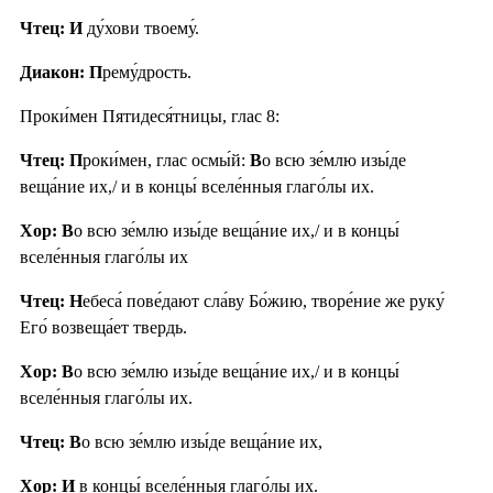
Чтец: И
ду́хови твоему́.
Диакон: П
рему́дрость.
Проки́мен Пятидеся́тницы, глас 8:
Чтец: П
роки́мен, глас осмы́й:
В
о всю зе́млю изы́де
веща́ние их,/ и в концы́ вселе́нныя глаго́лы их.
Хор: В
о всю зе́млю изы́де веща́ние их,/ и в концы́
вселе́нныя глаго́лы их
Чтец: Н
ебеса́ пове́дают сла́ву Бо́жию, творе́ние же руку́
Его́ возвеща́ет твердь.
Хор: В
о всю зе́млю изы́де веща́ние их,/ и в концы́
вселе́нныя глаго́лы их.
Чтец: В
о всю зе́млю изы́де веща́ние их,
Хор: И
в концы́ вселе́нныя глаго́лы их.