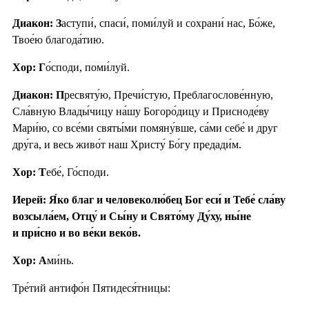
Диакон: З
аступи́, спаси́, поми́луй и сохрани́ нас, Бо́же,
Твое́ю благода́тию.
Хор: Г
о́споди, поми́луй.
Диакон: П
ресвяту́ю, Пречи́стую, Преблагослове́нную,
Сла́вную Влады́чицу на́шу Богоро́дицу и Присноде́ву
Мари́ю, со все́ми святы́ми помяну́вше, са́ми себе́ и друг
дру́га, и весь живо́т наш Христу́ Бо́гу предади́м.
Хор: Т
ебе́, Го́споди.
Иерей: Я́ко благ и человеколю́бец Бог еси́ и Тебе́ сла́ву
возсыла́ем, Отцу́ и Сы́ну и Свято́му Ду́ху, ны́не
и при́сно и во ве́ки веко́в.
Хор: А
ми́нь.
Тре́тий антифо́н Пятидеся́тницы: