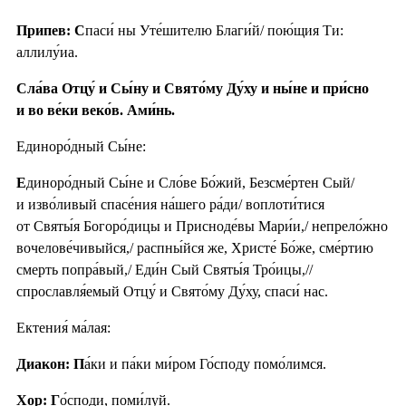
Припев: С
паси́ ны Уте́шителю Благи́й/ пою́щия Ти:
аллилу́иа.
Сла́ва Отцу́ и Сы́ну и Свято́му Ду́ху и ны́не и при́сно
и во ве́ки веко́в. Ами́нь.
Единоро́дный Сы́не:
Е
диноро́дный Сы́не и Сло́ве Бо́жий, Безсме́ртен Сый/
и изво́ливый спасе́ния на́шего ра́ди/ воплоти́тися
от Святы́я Богоро́дицы и Присноде́вы Мари́и,/ непрело́жно
вочелове́чивыйся,/ распны́йся же, Христе́ Бо́же, сме́ртию
смерть попра́вый,/ Еди́н Сый Святы́я Тро́ицы,//
спрославля́емый Отцу́ и Свято́му Ду́ху, спаси́ нас.
Ектения́ ма́лая:
Диакон: П
а́ки и па́ки ми́ром Го́споду помо́лимся.
Хор: Г
о́споди, поми́луй.