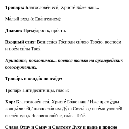
Тропарь: Б
лагослове́н еси́, Христе́ Бо́же наш...
Ма́лый вход (с Ева́нгелием):
Диакон:
П
рему́дрость, про́сти.
Входный стих: В
ознеси́ся Го́споди си́лою Твое́ю, воспое́м
и пое́м си́лы Твоя́.
Приидите, поклонимся... поется только на архиерейских
богослужениях.
Тропа́рь и конда́к по вхо́де:
Тропа́рь Пятидеся́тницы, глас 8:
Хор: Б
лагослове́н еси́, Христе́ Бо́же наш,/ И́же прему́дры
ловцы́ явле́й,/ низпосла́в им Ду́ха Свята́го,/ и те́ми уловле́й
вселе́нную,// Человеколю́бче, сла́ва Тебе́.
Сла́ва Отцу́ и Сы́ну и Свято́му Ду́ху и ны́не и при́сно