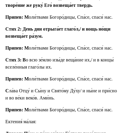
творе́ние же руку́ Его́ возвеща́ет твердь.
Припев: М
оли́твами Богоро́дицы, Спа́се, спаси́ нас.
Стих 2: День дни отрыга́ет глаго́л,/ и нощь но́щи
возвеща́ет ра́зум.
Припев: М
оли́твами Богоро́дицы, Спа́се, спаси́ нас.
Стих 3: В
о всю зе́млю изы́де веща́ние их,/ и в концы́
вселе́нныя глаго́лы их.
Припев: М
оли́твами Богоро́дицы, Спа́се, спаси́ нас.
С
ла́ва Отцу́ и Сы́ну и Свято́му Ду́ху/ и ны́не и при́сно
и во ве́ки веко́в. Ами́нь.
Припев: М
оли́твами Богоро́дицы, Спа́се, спаси́ нас.
Ектения́ ма́лая: