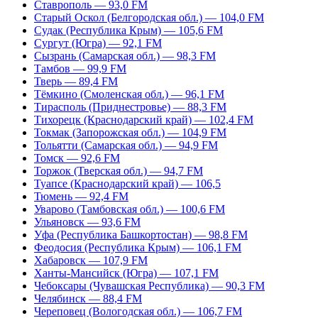
Ставрополь — 93,0 FM
Старый Оскол (Белгородская обл.) — 104,0 FM
Судак (Республика Крым) — 105,6 FM
Сургут (Югра) — 92,1 FM
Сызрань (Самарская обл.) — 98,3 FM
Тамбов — 99,9 FM
Тверь — 89,4 FM
Тёмкино (Смоленская обл.) — 96,1 FM
Тирасполь (Приднестровье) — 88,3 FM
Тихорецк (Краснодарский край) — 102,4 FM
Токмак (Запорожская обл.) — 104,9 FM
Тольятти (Самарская обл.) — 94,9 FM
Томск — 92,6 FM
Торжок (Тверская обл.) — 94,7 FM
Туапсе (Краснодарский край) — 106,5
Тюмень — 92,4 FM
Уварово (Тамбовская обл.) — 100,6 FM
Ульяновск — 93,6 FM
Уфа (Республика Башкортостан) — 98,8 FM
Феодосия (Республика Крым) — 106,1 FM
Хабаровск — 107,9 FM
Ханты-Мансийск (Югра) — 107,1 FM
Чебоксары (Чувашская Республика) — 90,3 FM
Челябинск — 88,4 FM
Череповец (Вологодская обл.) — 106,7 FM