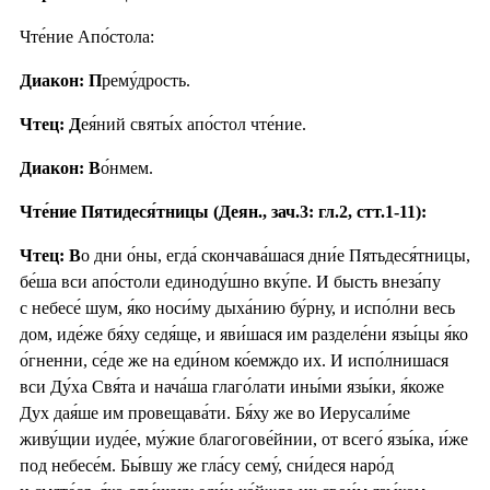
Чте́ние Апо́стола:
Диакон: П
рему́дрость.
Чтец: Д
ея́ний святы́х апо́стол чте́ние.
Диакон: В
о́нмем.
Чте́ние Пятидеся́тницы (Деян., зач.3: гл.2, стт.1-11):
Чтец: В
о дни о́ны, егда́ скончава́шася дни́е Пятьдеся́тницы,
бе́ша вси апо́столи единоду́шно вку́пе. И бысть внеза́пу
с небесе́ шум, я́ко носи́му дыха́нию бу́рну, и испо́лни весь
дом, иде́же бя́ху седя́ще, и яви́шася им разделе́ни язы́цы я́ко
о́гненни, се́де же на еди́ном ко́емждо их. И испо́лнишася
вси Ду́ха Свя́та и нача́ша глаго́лати ины́ми язы́ки, я́коже
Дух дая́ше им провещава́ти. Бя́ху же во Иерусали́ме
живу́щии иуде́е, му́жие благогове́йнии, от всего́ язы́ка, и́же
под небесе́м. Бы́вшу же гла́су сему́, сни́деся наро́д