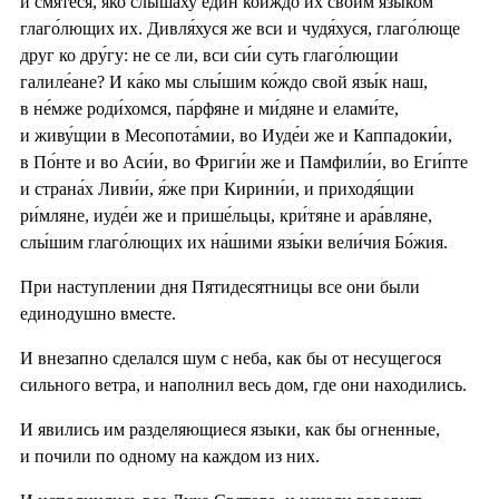
и смяте́ся, я́ко слы́шаху еди́н ко́йждо их свои́м язы́ком
глаго́лющих их. Дивля́хуся же вси и чудя́хуся, глаго́люще
друг ко дру́гу: не се ли, вси си́и суть глаго́лющии
галиле́ане? И ка́ко мы слы́шим ко́ждо свой язы́к наш,
в не́мже роди́хомся, па́рфяне и ми́дяне и елами́те,
и живу́щии в Месопота́мии, во Иуде́и же и Каппадоки́и,
в По́нте и во Аси́и, во Фриги́и же и Памфили́и, во Еги́пте
и страна́х Ливи́и, я́же при Кирини́и, и приходя́щии
ри́мляне, иуде́и же и прише́льцы, кри́тяне и ара́вляне,
слы́шим глаго́лющих их на́шими язы́ки вели́чия Бо́жия.
При наступлении дня Пятидесятницы все они были
единодушно вместе.
И внезапно сделался шум с неба, как бы от несущегося
сильного ветра, и наполнил весь дом, где они находились.
И явились им разделяющиеся языки, как бы огненные,
и почили по одному на каждом из них.