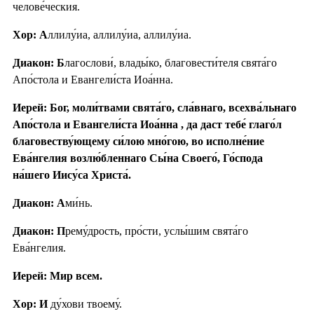
челове́ческия.
Хор: А
ллилу́иа, аллилу́иа, аллилу́иа.
Диакон: Б
лагослови́, влады́ко, благовести́теля свята́го
Апо́стола и Евангели́ста Иоа́нна.
Иерей: Бог, моли́твами свята́го, сла́внаго, всехва́льнаго
Апо́стола и Евангели́ста Иоа́нна , да даст тебе́ глаго́л
благовеству́ющему си́лою мно́гою, во исполне́ние
Ева́нгелия возлю́бленнаго Сы́на Своего́, Го́спода
на́шего Иису́са Христа́.
Диакон: А
ми́нь.
Диакон: П
рему́дрость, про́сти, услы́шим свята́го
Ева́нгелия.
Иерей: Мир всем.
Хор: И
ду́хови твоему́.