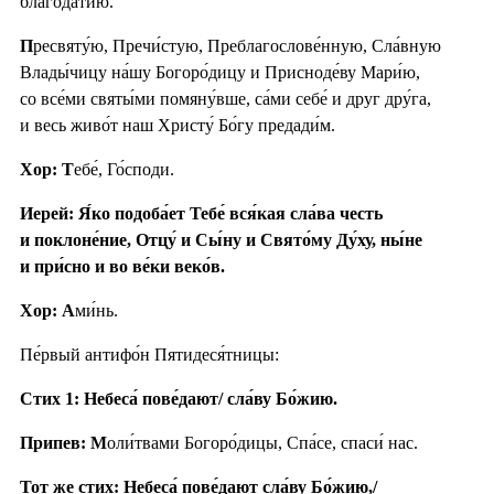
благода́тию.
П
ресвяту́ю, Пречи́стую, Преблагослове́нную, Сла́вную
Влады́чицу на́шу Богоро́дицу и Присноде́ву Мари́ю,
со все́ми святы́ми помяну́вше, са́ми себе́ и друг дру́га,
и весь живо́т наш Христу́ Бо́гу предади́м.
Хор: Т
ебе́, Го́споди.
Иерей: Я́ко подоба́ет Тебе́ вся́кая сла́ва честь
и поклоне́ние, Отцу́ и Сы́ну и Свято́му Ду́ху, ны́не
и при́сно и во ве́ки веко́в.
Хор: А
ми́нь.
Пе́рвый антифо́н Пятидеся́тницы:
Стих 1: Небеса́ пове́дают/ сла́ву Бо́жию.
Припев: М
оли́твами Богоро́дицы, Спа́се, спаси́ нас.
Тот же стих: Небеса́ пове́дают сла́ву Бо́жию,/