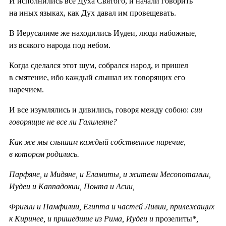
И исполнились все Духа Святого, и начали говорить
на иных языках, как Дух давал им провещевать.
В Иерусалиме же находились Иудеи, люди набожные,
из всякого народа под небом.
Когда сделался этот шум, собрался народ, и пришел
в смятение, ибо каждый слышал их говорящих его
наречием.
И все изумлялись и дивились, говоря между собою:
сии
говорящие не все ли Галилеяне?
Как же мы слышим каждый собственное наречие,
в котором родились.
Парфяне, и Мидяне, и Еламиты, и жители Месопотамии,
Иудеи и Каппадокии, Понта и Асии,
Фригии и Памфилии, Египта и частей Ливии, прилежащих
к Киринее, и пришедшие из Рима, Иудеи и
прозелиты
*,