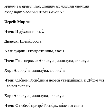
критяне и аравитяне, слышим их нашими языками
говорящих о великих делах Божиих?
Иерей: Мир ти.
Чтец: И
ду́хови твоему́.
Диакон: П
рему́дрость.
Аллилуа́рий Пятидеся́тницы, глас 1:
Чтец: Г
лас пе́рвый:
А
ллилу́иа, аллилу́иа, аллилу́иа.
Хор: А
ллилу́иа, аллилу́иа, аллилу́иа.
Чтец: С
ло́вом Госпо́дним небеса́ утверди́шася, и Ду́хом уст
Его́ вся си́ла их.
Хор: А
ллилу́иа, аллилу́иа, аллилу́иа.
Чтец: С
небесе́ призре́ Госпо́дь, ви́де вся сы́ны