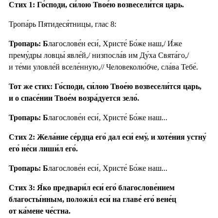
Стих 1: Го́споди, си́лою Твое́ю возвесели́тся царь.
Тропа́рь Пятидеся́тницы, глас 8:
Тропарь: Б
лагослове́н еси́, Христе́ Бо́же наш,/ И́же
прему́дры ловцы́ явле́й,/ низпосла́в им Ду́ха Свята́го,/
и те́ми уловле́й вселе́нную,// Человеколю́бче, сла́ва Тебе́.
Тот же стих: Го́споди, си́лою Твое́ю возвесели́тся царь,
и о спасе́нии Твое́м возра́дуется зело́.
Тропарь: Б
лагослове́н еси́, Христе́ Бо́же наш...
Стих 2: Жела́ние се́рдца его́ дал еси́ ему́, и хоте́ния устну́
его́ не́си лиши́л его́.
Тропарь: Б
лагослове́н еси́, Христе́ Бо́же наш...
Стих 3: Я́ко предвари́л еси́ его́ благослове́нием
благосты́нным, положи́л еси́ на главе́ его́ вене́ц
от ка́мене че́стна.