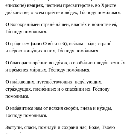
епи́скопе
) имяре́к
, честне́м пресви́терстве, во Христе́
диа́констве, о всем при́чте и лю́дех, Го́споду помо́лимся.
О
Богохрани́мей стране́ на́шей, власте́х и во́инстве ея́,
Го́споду помо́лимся.
О
гра́де сем
(или: О
ве́си сей
)
, вся́ком гра́де, стране́
и ве́рою живу́щих в них, Го́споду помо́лимся.
О
благорастворе́нии возду́хов, о изоби́лии плодо́в земны́х
и вре́менех ми́рных, Го́споду помо́лимся.
О
пла́вающих, путеше́ствующих, неду́гующих,
стра́ждущих, плене́нных и о спасе́нии их, Го́споду
помо́лимся.
О
изба́витися нам от вся́кия ско́рби, гне́ва и ну́жды,
Го́споду помо́лимся.
З
аступи́, спаси́, поми́луй и сохрани́ нас, Бо́же, Твое́ю