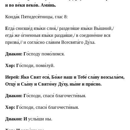
и во ве́ки веко́в. Ами́нь.
Конда́к Пятидеся́тницы, глас 8:
Е
гда́ снизше́д язы́ки слия́,/ разделя́ше язы́ки Вы́шний,/
егда́ же о́гненныя язы́ки раздая́ше,/ в соедине́ние вся
призва́,// и согла́сно сла́вим Всесвята́го Ду́ха.
Диакон: Г
о́споду помо́лимся.
Хор: Г
о́споди, поми́луй.
Иерей: Я́ко Свят еси́, Бо́же наш и Тебе́ сла́ву возсыла́ем,
Отцу́ и Сы́ну и Свято́му Ду́ху, ны́не и при́сно.
Диакон: Г
о́споди, спаси́ благочести́выя.
Хор: Г
о́споди, спаси́ благочести́выя.
Диакон: И
услы́ши ны.