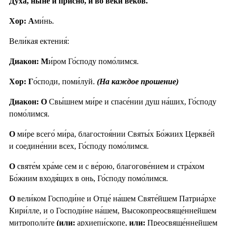
Ду́ха, ны́не и при́сно, и во ве́ки веко́в.
Хор: А
ми́нь.
Вели́кая ектения́:
Диакон: М
и́ром Го́споду помо́лимся.
Хор: Г
о́споди, поми́луй.
(На каждое прошение)
Диакон: О
Свы́шнем ми́ре и спасе́нии душ на́ших, Го́споду
помо́лимся.
О
ми́ре всего́ ми́ра, благостоя́нии Святы́х Бо́жиих Церкве́й
и соедине́нии всех, Го́споду помо́лимся.
О
святе́м хра́ме сем и с ве́рою, благогове́нием и стра́хом
Бо́жиим входя́щих в онь, Го́споду помо́лимся.
О
вели́ком Господи́не и Отце́ на́шем Святе́йшем Патриа́рхе
Кири́лле, и о Господи́не на́шем, Высокопреосвяще́ннейшем
митрополи́те
(или:
архиепи́скопе,
или:
Преосвяще́ннейшем