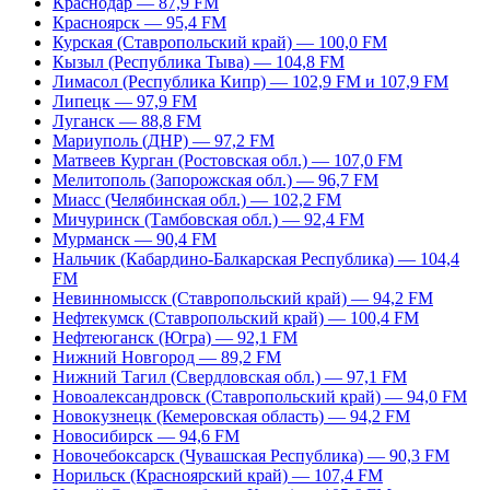
Краснодар — 87,9 FM
Красноярск — 95,4 FM
Курская (Ставропольский край) — 100,0 FM
Кызыл (Республика Тыва) — 104,8 FM
Лимасол (Республика Кипр) — 102,9 FM и 107,9 FM
Липецк — 97,9 FM
Луганск — 88,8 FM
Мариуполь (ДНР) — 97,2 FM
Матвеев Курган (Ростовская обл.) — 107,0 FM
Мелитополь (Запорожская обл.) — 96,7 FM
Миасс (Челябинская обл.) — 102,2 FM
Мичуринск (Тамбовская обл.) — 92,4 FM
Мурманск — 90,4 FM
Нальчик (Кабардино-Балкарская Республика) — 104,4
FM
Невинномысск (Ставропольский край) — 94,2 FM
Нефтекумск (Ставропольский край) — 100,4 FM
Нефтеюганск (Югра) — 92,1 FM
Нижний Новгород — 89,2 FM
Нижний Тагил (Свердловская обл.) — 97,1 FM
Новоалександровск (Ставропольский край) — 94,0 FM
Новокузнецк (Кемеровская область) — 94,2 FM
Новосибирск — 94,6 FM
Новочебоксарск (Чувашская Республика) — 90,3 FM
Норильск (Красноярский край) — 107,4 FM