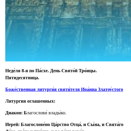
Неде́ля 8-я по Па́схе.
День Свято́й Тро́ицы.
Пятидесятница.
Боже́ственная литурги́я святи́теля Иоа́нна Златоу́стого
Литургия оглашенных:
Диакон: Б
лагослови́ влады́ко.
Иерей: Благослове́но Ца́рство Отца́, и Сы́на, и Свята́го