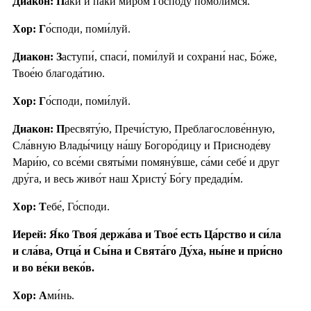
Диакон: П
а́ки и па́ки ми́ром Го́споду помо́лимся.
Хор: Г
о́споди, поми́луй.
Диакон: З
аступи́, спаси́, поми́луй и сохрани́ нас, Бо́же,
Твое́ю благода́тию.
Хор: Г
о́споди, поми́луй.
Диакон: П
ресвяту́ю, Пречи́стую, Преблагослове́нную,
Сла́вную Влады́чицу на́шу Богоро́дицу и Присноде́ву
Мари́ю, со все́ми святы́ми помяну́вше, са́ми себе́ и друг
дру́га, и весь живо́т наш Христу́ Бо́гу предади́м.
Хор: Т
ебе́, Го́споди.
Иерей: Я́ко Твоя́ держа́ва и Твое́ есть Ца́рство и си́ла
и сла́ва, Отца́ и Сы́на и Свята́го Ду́ха, ны́не и при́сно
и во ве́ки веко́в.
Хор: А
ми́нь.