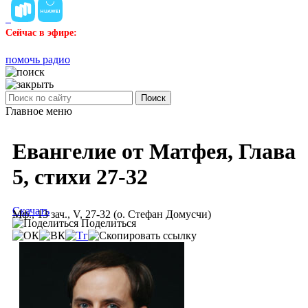
Сейчас в эфире:
помочь радио
Поиск
Главное меню
Евангелие от Матфея, Глава
5, стихи 27-32
Скачать
Мф., 13 зач., V, 27-32 (о. Стефан Домусчи)
Поделиться