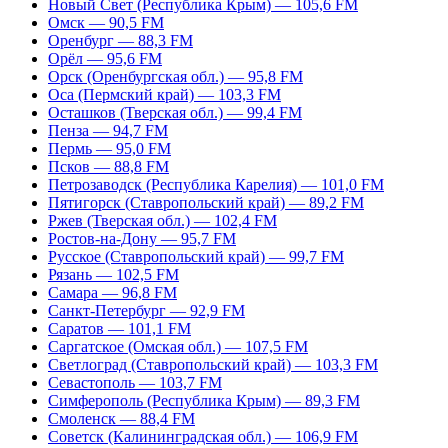
Новый Свет (Республика Крым) — 105,6 FM
Омск — 90,5 FM
Оренбург — 88,3 FM
Орёл — 95,6 FM
Орск (Оренбургская обл.) — 95,8 FM
Оса (Пермский край) — 103,3 FM
Осташков (Тверская обл.) — 99,4 FM
Пенза — 94,7 FM
Пермь — 95,0 FM
Псков — 88,8 FM
Петрозаводск (Республика Карелия) — 101,0 FM
Пятигорск (Ставропольский край) — 89,2 FM
Ржев (Тверская обл.) — 102,4 FM
Ростов-на-Дону — 95,7 FM
Русское (Ставропольский край) — 99,7 FM
Рязань — 102,5 FM
Самара — 96,8 FM
Санкт-Петербург — 92,9 FM
Саратов — 101,1 FM
Саргатское (Омская обл.) — 107,5 FM
Светлоград (Ставропольский край) — 103,3 FM
Севастополь — 103,7 FM
Симферополь (Республика Крым) — 89,3 FM
Смоленск — 88,4 FM
Советск (Калининградская обл.) — 106,9 FM