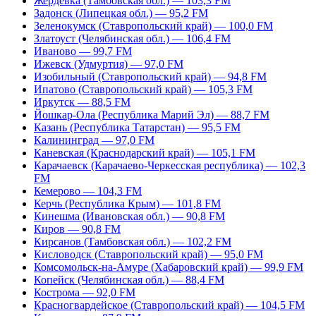
Жердевка (Тамбовская обл.) — 103,3 FM
Задонск (Липецкая обл.) — 95,2 FM
Зеленокумск (Ставропольский край) — 100,0 FM
Златоуст (Челябинская обл.) — 106,4 FM
Иваново — 99,7 FM
Ижевск (Удмуртия) — 97,0 FM
Изобильный (Ставропольский край) — 94,8 FM
Ипатово (Ставропольский край) — 105,3 FM
Иркутск — 88,5 FM
Йошкар-Ола (Республика Марий Эл) — 88,7 FM
Казань (Республика Татарстан) — 95,5 FM
Калининград — 97,0 FM
Каневская (Краснодарский край) — 105,1 FM
Карачаевск (Карачаево-Черкесская республика) — 102,3
FM
Кемерово — 104,3 FM
Керчь (Республика Крым) — 101,8 FM
Кинешма (Ивановская обл.) — 90,8 FM
Киров — 90,8 FM
Кирсанов (Тамбовская обл.) — 102,2 FM
Кисловодск (Ставропольский край) — 95,0 FM
Комсомольск-на-Амуре (Хабаровский край) — 99,9 FM
Копейск (Челябинская обл.) — 88,4 FM
Кострома — 92,0 FM
Красногвардейское (Ставропольский край) — 104,5 FM