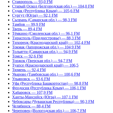
Ставрополь — 93,0 FM
Старый Оскол (Белгородская обл.) — 104,0 FM
Судак (Республика Крым) — 105,6 FM
Сургут (Югра) — 92,1 FM
Сызрань (Самарская обл.) — 98,3 FM
Тамбов — 99,9 FM
Тверь — 89,4 FM
Тёмкино (Смоленская обл.) — 96,1 FM
Тирасполь (Приднестровье) — 88,3 FM
Тихорецк (Краснодарский край) — 102,4 FM
Токмак (Запорожская обл.) — 104,9 FM
Тольятти (Самарская обл.) — 94,9 FM
Томск — 92,6 FM
Торжок (Тверская обл.) — 94,7 FM
Туапсе (Краснодарский край) — 106,5
Тюмень — 92,4 FM
Уварово (Тамбовская обл.) — 100,6 FM
Ульяновск — 93,6 FM
Уфа (Республика Башкортостан) — 98,8 FM
Феодосия (Республика Крым) — 106,1 FM
Хабаровск — 107,9 FM
Ханты-Мансийск (Югра) — 107,1 FM
Чебоксары (Чувашская Республика) — 90,3 FM
Челябинск — 88,4 FM
Череповец (Вологодская обл.) — 106,7 FM