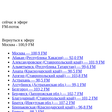
сейчас в эфире
FM-поток
Вернуться к эфиру
Москва - 100,9 FM
Москва — 100,9 FM
Абакан (Республика Хакасия) — 92,0 FM
Александровское (Ставропольский край) — 101,9 FM
Альметьевск (Республика Татарстан) — 99,6 FM
Анапа (Краснодарский край) — 90,5 FM
Арзгир (Ставропольский край) — 103,8 FM
Астрахань — 90,5 FM
Ахтубинск (Астраханская обл.) — 99,1 FM
Белгород — 103,2 FM
Бердянск (Запорожская обл.) — 102,7 FM
Благодарный (Ставропольский край) — 101,2 FM
Братск (Иркутская обл.) — 107,2 FM
Бриньковская (Краснодарский край) – 96,8 FM
Брянск — 98,2 FM