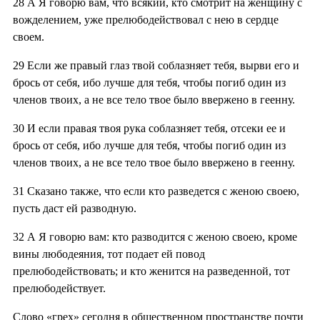
28
А Я говорю вам, что всякий, кто смотрит на женщину с
вожделением, уже прелюбодействовал с нею в сердце
своем.
29
Если же правый глаз твой соблазняет тебя, вырви его и
брось от себя, ибо лучше для тебя, чтобы погиб один из
членов твоих, а не все тело твое было ввержено в геенну.
30
И если правая твоя рука соблазняет тебя, отсеки ее и
брось от себя, ибо лучше для тебя, чтобы погиб один из
членов твоих, а не все тело твое было ввержено в геенну.
31
Сказано также, что если кто разведется с женою своею,
пусть даст ей разводную.
32
А Я говорю вам: кто разводится с женою своею, кроме
вины любодеяния, тот подает ей повод
прелюбодействовать; и кто женится на разведенной, тот
прелюбодействует.
Слово «грех» сегодня в общественном пространстве почти