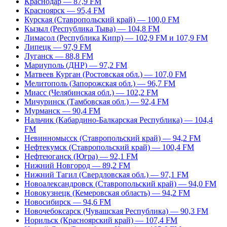
Краснодар — 87,9 FM
Красноярск — 95,4 FM
Курская (Ставропольский край) — 100,0 FM
Кызыл (Республика Тыва) — 104,8 FM
Лимасол (Республика Кипр) — 102,9 FM и 107,9 FM
Липецк — 97,9 FM
Луганск — 88,8 FM
Мариуполь (ДНР) — 97,2 FM
Матвеев Курган (Ростовская обл.) — 107,0 FM
Мелитополь (Запорожская обл.) — 96,7 FM
Миасс (Челябинская обл.) — 102,2 FM
Мичуринск (Тамбовская обл.) — 92,4 FM
Мурманск — 90,4 FM
Нальчик (Кабардино-Балкарская Республика) — 104,4
FM
Невинномысск (Ставропольский край) — 94,2 FM
Нефтекумск (Ставропольский край) — 100,4 FM
Нефтеюганск (Югра) — 92,1 FM
Нижний Новгород — 89,2 FM
Нижний Тагил (Свердловская обл.) — 97,1 FM
Новоалександровск (Ставропольский край) — 94,0 FM
Новокузнецк (Кемеровская область) — 94,2 FM
Новосибирск — 94,6 FM
Новочебоксарск (Чувашская Республика) — 90,3 FM
Норильск (Красноярский край) — 107,4 FM