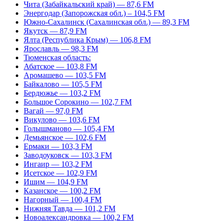
Чита (Забайкальский край) — 87,6 FM
Энергодар (Запорожская обл.) – 104,5 FM
Южно-Сахалинск (Сахалинская обл.) — 89,3 FM
Якутск — 87,9 FM
Ялта (Республика Крым) — 106,8 FM
Ярославль — 98,3 FM
Тюменская область:
Абатское — 103,8 FM
Аромашево — 103,5 FM
Байкалово — 105,5 FM
Бердюжье — 103,2 FM
Большое Сорокино — 102,7 FM
Вагай — 97,0 FM
Викулово — 103,6 FM
Голышманово — 105,4 FM
Демьянское — 102,6 FM
Ермаки — 103,3 FM
Заводоуковск — 103,3 FM
Ингаир — 103,2 FM
Исетское — 102,9 FM
Ишим — 104,9 FM
Казанское — 100,2 FM
Нагорный — 100,4 FM
Нижняя Тавда — 101,2 FM
Новоалександровка — 100,2 FM