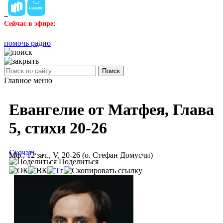
Сейчас в эфире:
помочь радио
Поиск
Главное меню
Евангелие от Матфея, Глава
5, стихи 20-26
Скачать
Мф., 12 зач., V, 20-26 (о. Стефан Домусчи)
Поделиться