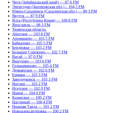
Чита (Забайкальский край) — 87,6 FM
Энергодар (Запорожская обл.) – 104,5 FM
Южно-Сахалинск (Сахалинская обл.) — 89,3 FM
Якутск — 87,9 FM
Ялта (Республика Крым) — 106,8 FM
Ярославль — 98,3 FM
Тюменская область:
Абатское — 103,8 FM
Аромашево — 103,5 FM
Байкалово — 105,5 FM
Бердюжье — 103,2 FM
Большое Сорокино — 102,7 FM
Вагай — 97,0 FM
Викулово — 103,6 FM
Голышманово — 105,4 FM
Демьянское — 102,6 FM
Ермаки — 103,3 FM
Заводоуковск — 103,3 FM
Ингаир — 103,2 FM
Исетское — 102,9 FM
Ишим — 104,9 FM
Казанское — 100,2 FM
Нагорный — 100,4 FM
Нижняя Тавда — 101,2 FM
Новоалександровка — 100,2 FM