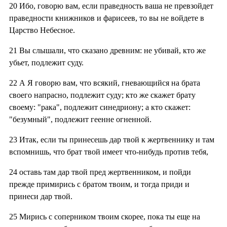
20
Ибо, говорю вам, если праведность ваша не превзойдет
праведности книжников и фарисеев, то вы не войдете в
Царство Небесное.
21
Вы слышали, что сказано древним: не убивай, кто же
убьет, подлежит суду.
22
А Я говорю вам, что всякий, гневающийся на брата
своего напрасно, подлежит суду; кто же скажет брату
своему: "рака", подлежит синедриону; а кто скажет:
"безумный", подлежит геенне огненной.
23
Итак, если ты принесешь дар твой к жертвеннику и там
вспомнишь, что брат твой имеет что-нибудь против тебя,
24
оставь там дар твой пред жертвенником, и пойди
прежде примирись с братом твоим, и тогда приди и
принеси дар твой.
25
Мирись с соперником твоим скорее, пока ты еще на