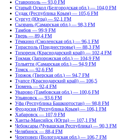
Ставрополь — 93,0 FM
Старый Оскол (Белгородская обл.) — 104,0 FM
Судак (Республика Крым) — 105,6 FM
Сургут (Югра) — 92,1 FM
Сызрань (Самарская обл.) — 98,3 FM
Тамбов — 99,9 FM
Тверь — 89,4 FM
Тёмкино (Смоленская обл.) — 96,1 FM
Тирасполь (Приднестровье) — 88,3 FM
Тихорецк (Краснодарский край) — 102,4 FM
Токмак (Запорожская обл.) — 104,9 FM
Тольятти (Самарская обл.) — 94,9 FM
Томск — 92,6 FM
Торжок (Тверская обл.) — 94,7 FM
Туапсе (Краснодарский край) — 106,5
Тюмень — 92,4 FM
Уварово (Тамбовская обл.) — 100,6 FM
Ульяновск — 93,6 FM
Уфа (Республика Башкортостан) — 98,8 FM
Феодосия (Республика Крым) — 106,1 FM
Хабаровск — 107,9 FM
Ханты-Мансийск (Югра) — 107,1 FM
Чебоксары (Чувашская Республика) — 90,3 FM
Челябинск — 88,4 FM
Череповец (Вологодская обл.) — 106,7 FM