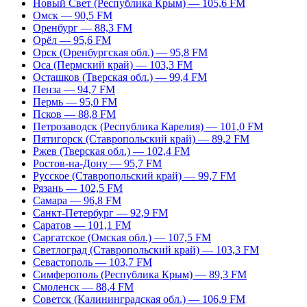
Новый Свет (Республика Крым) — 105,6 FM
Омск — 90,5 FM
Оренбург — 88,3 FM
Орёл — 95,6 FM
Орск (Оренбургская обл.) — 95,8 FM
Оса (Пермский край) — 103,3 FM
Осташков (Тверская обл.) — 99,4 FM
Пенза — 94,7 FM
Пермь — 95,0 FM
Псков — 88,8 FM
Петрозаводск (Республика Карелия) — 101,0 FM
Пятигорск (Ставропольский край) — 89,2 FM
Ржев (Тверская обл.) — 102,4 FM
Ростов-на-Дону — 95,7 FM
Русское (Ставропольский край) — 99,7 FM
Рязань — 102,5 FM
Самара — 96,8 FM
Санкт-Петербург — 92,9 FM
Саратов — 101,1 FM
Саргатское (Омская обл.) — 107,5 FM
Светлоград (Ставропольский край) — 103,3 FM
Севастополь — 103,7 FM
Симферополь (Республика Крым) — 89,3 FM
Смоленск — 88,4 FM
Советск (Калининградская обл.) — 106,9 FM