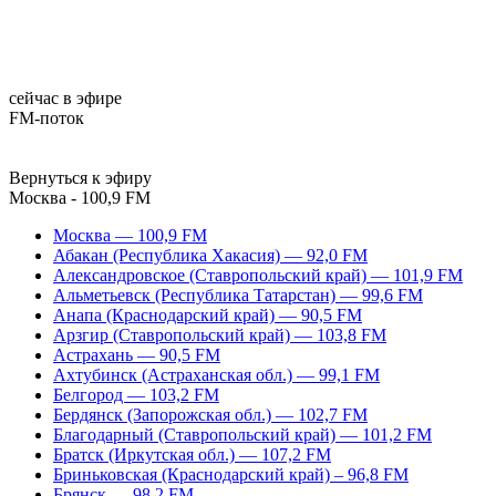
сейчас в эфире
FM-поток
Вернуться к эфиру
Москва - 100,9 FM
Москва — 100,9 FM
Абакан (Республика Хакасия) — 92,0 FM
Александровское (Ставропольский край) — 101,9 FM
Альметьевск (Республика Татарстан) — 99,6 FM
Анапа (Краснодарский край) — 90,5 FM
Арзгир (Ставропольский край) — 103,8 FM
Астрахань — 90,5 FM
Ахтубинск (Астраханская обл.) — 99,1 FM
Белгород — 103,2 FM
Бердянск (Запорожская обл.) — 102,7 FM
Благодарный (Ставропольский край) — 101,2 FM
Братск (Иркутская обл.) — 107,2 FM
Бриньковская (Краснодарский край) – 96,8 FM
Брянск — 98,2 FM