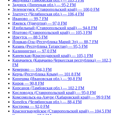
Жердевка (Тамбовская обл.) — 103,3 FM
Задонск (Липецкая обл.) — 95,2 FM
Зеленокумск (Ставропольский край) — 100,0 FM
Златоуст (Челябинская обл.) — 106,4 FM
Иваново — 99,7 FM
Ижевск (Удмуртия) — 97,0 FM
Изобильный (Ставропольский край) — 94,8 FM
Ипатово (Ставропольский край) — 105,3 FM
Иркутск — 88,5 FM
Йошкар-Ола (Республика Марий Эл) — 88,7 FM
Казань (Республика Татарстан) — 95,5 FM
Калининград — 97,0 FM
Каневская (Краснодарский край) — 105,1 FM
Карачаевск (Карачаево-Черкесская республика) — 102,3
FM
Кемерово — 104,3 FM
Керчь (Республика Крым) — 101,8 FM
Кинешма (Ивановская обл.) — 90,8 FM
Киров — 90,8 FM
Кирсанов (Тамбовская обл.) — 102,2 FM
Кисловодск (Ставропольский край) — 95,0 FM
Комсомольск-на-Амуре (Хабаровский край) — 99,9 FM
Копейск (Челябинская обл.) — 88,4 FM
Кострома — 92,0 FM
Красногвардейское (Ставропольский край) — 104,5 FM