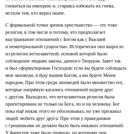
гневаться на империю и, стараясь избежать их гнева,
мстили тем, кто верил иначе.
С формальной точки зрения христианство — это тоже
религия, в том числе и потому, что предполагает
выстраивание отношений с Богом как с Высшей
и нематериальной сущностью. Исторически оно выросло
из религии ветхозаветной, основой которой было
соблюдение людьми закона, данного Творцом. Завет так
и был сформулирован Господом: если вы будете соблюдать
мои заповеди, я буду вашим Богом, а вы будете Моим
народом. При этом среди заповедей было множество тех,
которые напрямую касались отношений иудеев друг
с другом. Выходило, что ветхозаветная религия была
ориентирована не только на Бога, но и на человека. Бог
пока ещё никак этого не обосновывал, но уже призывал
людей любить друг друга. При этом у праведников
с грешниками не должно было быть никаких отношений.
У фарисеев даже было правило, по которому они