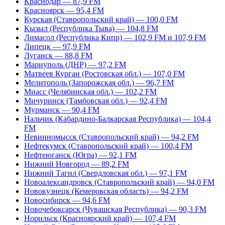
Краснодар — 87,9 FM
Красноярск — 95,4 FM
Курская (Ставропольский край) — 100,0 FM
Кызыл (Республика Тыва) — 104,8 FM
Лимасол (Республика Кипр) — 102,9 FM и 107,9 FM
Липецк — 97,9 FM
Луганск — 88,8 FM
Мариуполь (ДНР) — 97,2 FM
Матвеев Курган (Ростовская обл.) — 107,0 FM
Мелитополь (Запорожская обл.) — 96,7 FM
Миасс (Челябинская обл.) — 102,2 FM
Мичуринск (Тамбовская обл.) — 92,4 FM
Мурманск — 90,4 FM
Нальчик (Кабардино-Балкарская Республика) — 104,4
FM
Невинномысск (Ставропольский край) — 94,2 FM
Нефтекумск (Ставропольский край) — 100,4 FM
Нефтеюганск (Югра) — 92,1 FM
Нижний Новгород — 89,2 FM
Нижний Тагил (Свердловская обл.) — 97,1 FM
Новоалександровск (Ставропольский край) — 94,0 FM
Новокузнецк (Кемеровская область) — 94,2 FM
Новосибирск — 94,6 FM
Новочебоксарск (Чувашская Республика) — 90,3 FM
Норильск (Красноярский край) — 107,4 FM