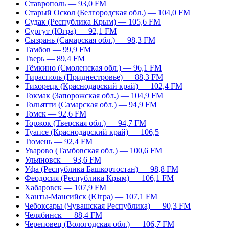
Ставрополь — 93,0 FM
Старый Оскол (Белгородская обл.) — 104,0 FM
Судак (Республика Крым) — 105,6 FM
Сургут (Югра) — 92,1 FM
Сызрань (Самарская обл.) — 98,3 FM
Тамбов — 99,9 FM
Тверь — 89,4 FM
Тёмкино (Смоленская обл.) — 96,1 FM
Тирасполь (Приднестровье) — 88,3 FM
Тихорецк (Краснодарский край) — 102,4 FM
Токмак (Запорожская обл.) — 104,9 FM
Тольятти (Самарская обл.) — 94,9 FM
Томск — 92,6 FM
Торжок (Тверская обл.) — 94,7 FM
Туапсе (Краснодарский край) — 106,5
Тюмень — 92,4 FM
Уварово (Тамбовская обл.) — 100,6 FM
Ульяновск — 93,6 FM
Уфа (Республика Башкортостан) — 98,8 FM
Феодосия (Республика Крым) — 106,1 FM
Хабаровск — 107,9 FM
Ханты-Мансийск (Югра) — 107,1 FM
Чебоксары (Чувашская Республика) — 90,3 FM
Челябинск — 88,4 FM
Череповец (Вологодская обл.) — 106,7 FM