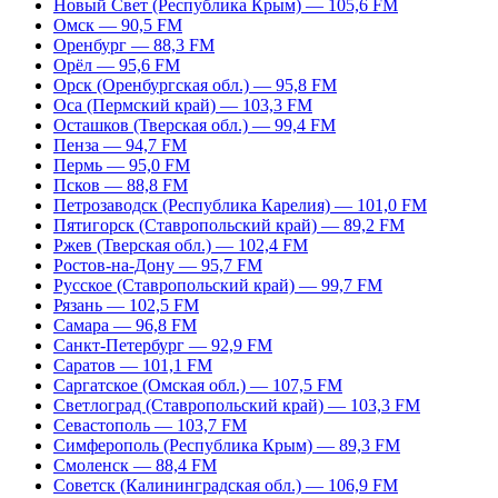
Новый Свет (Республика Крым) — 105,6 FM
Омск — 90,5 FM
Оренбург — 88,3 FM
Орёл — 95,6 FM
Орск (Оренбургская обл.) — 95,8 FM
Оса (Пермский край) — 103,3 FM
Осташков (Тверская обл.) — 99,4 FM
Пенза — 94,7 FM
Пермь — 95,0 FM
Псков — 88,8 FM
Петрозаводск (Республика Карелия) — 101,0 FM
Пятигорск (Ставропольский край) — 89,2 FM
Ржев (Тверская обл.) — 102,4 FM
Ростов-на-Дону — 95,7 FM
Русское (Ставропольский край) — 99,7 FM
Рязань — 102,5 FM
Самара — 96,8 FM
Санкт-Петербург — 92,9 FM
Саратов — 101,1 FM
Саргатское (Омская обл.) — 107,5 FM
Светлоград (Ставропольский край) — 103,3 FM
Севастополь — 103,7 FM
Симферополь (Республика Крым) — 89,3 FM
Смоленск — 88,4 FM
Советск (Калининградская обл.) — 106,9 FM