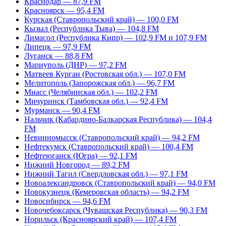
Краснодар — 87,9 FM
Красноярск — 95,4 FM
Курская (Ставропольский край) — 100,0 FM
Кызыл (Республика Тыва) — 104,8 FM
Лимасол (Республика Кипр) — 102,9 FM и 107,9 FM
Липецк — 97,9 FM
Луганск — 88,8 FM
Мариуполь (ДНР) — 97,2 FM
Матвеев Курган (Ростовская обл.) — 107,0 FM
Мелитополь (Запорожская обл.) — 96,7 FM
Миасс (Челябинская обл.) — 102,2 FM
Мичуринск (Тамбовская обл.) — 92,4 FM
Мурманск — 90,4 FM
Нальчик (Кабардино-Балкарская Республика) — 104,4
FM
Невинномысск (Ставропольский край) — 94,2 FM
Нефтекумск (Ставропольский край) — 100,4 FM
Нефтеюганск (Югра) — 92,1 FM
Нижний Новгород — 89,2 FM
Нижний Тагил (Свердловская обл.) — 97,1 FM
Новоалександровск (Ставропольский край) — 94,0 FM
Новокузнецк (Кемеровская область) — 94,2 FM
Новосибирск — 94,6 FM
Новочебоксарск (Чувашская Республика) — 90,3 FM
Норильск (Красноярский край) — 107,4 FM