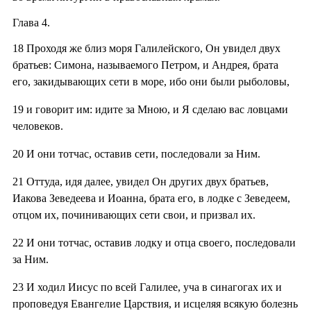
Глава 4.
18
Проходя же близ моря Галилейского, Он увидел двух
братьев: Симона, называемого Петром, и Андрея, брата
его, закидывающих сети в море, ибо они были рыболовы,
19
и говорит им: идите за Мною, и Я сделаю вас ловцами
человеков.
20
И они тотчас, оставив сети, последовали за Ним.
21
Оттуда, идя далее, увидел Он других двух братьев,
Иакова Зеведеева и Иоанна, брата его, в лодке с Зеведеем,
отцом их, починивающих сети свои, и призвал их.
22
И они тотчас, оставив лодку и отца своего, последовали
за Ним.
23
И ходил Иисус по всей Галилее, уча в синагогах их и
проповедуя Евангелие Царствия, и исцеляя всякую болезнь