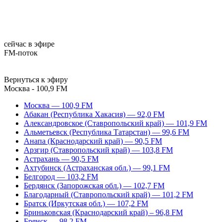
сейчас в эфире
FM-поток
Вернуться к эфиру
Москва - 100,9 FM
Москва — 100,9 FM
Абакан (Республика Хакасия) — 92,0 FM
Александровское (Ставропольский край) — 101,9 FM
Альметьевск (Республика Татарстан) — 99,6 FM
Анапа (Краснодарский край) — 90,5 FM
Арзгир (Ставропольский край) — 103,8 FM
Астрахань — 90,5 FM
Ахтубинск (Астраханская обл.) — 99,1 FM
Белгород — 103,2 FM
Бердянск (Запорожская обл.) — 102,7 FM
Благодарный (Ставропольский край) — 101,2 FM
Братск (Иркутская обл.) — 107,2 FM
Бриньковская (Краснодарский край) – 96,8 FM
Брянск — 98,2 FM