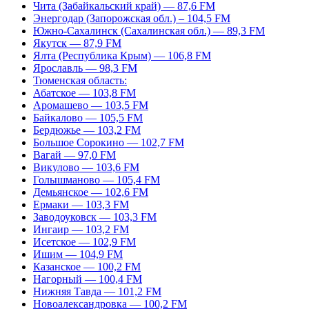
Чита (Забайкальский край) — 87,6 FM
Энергодар (Запорожская обл.) – 104,5 FM
Южно-Сахалинск (Сахалинская обл.) — 89,3 FM
Якутск — 87,9 FM
Ялта (Республика Крым) — 106,8 FM
Ярославль — 98,3 FM
Тюменская область:
Абатское — 103,8 FM
Аромашево — 103,5 FM
Байкалово — 105,5 FM
Бердюжье — 103,2 FM
Большое Сорокино — 102,7 FM
Вагай — 97,0 FM
Викулово — 103,6 FM
Голышманово — 105,4 FM
Демьянское — 102,6 FM
Ермаки — 103,3 FM
Заводоуковск — 103,3 FM
Ингаир — 103,2 FM
Исетское — 102,9 FM
Ишим — 104,9 FM
Казанское — 100,2 FM
Нагорный — 100,4 FM
Нижняя Тавда — 101,2 FM
Новоалександровка — 100,2 FM