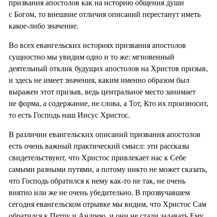
призвания апостолов как на историю общения души
с Богом, то внешние отличия описаний перестанут иметь
какое-либо значение.
Во всех евангельских историях призвания апостолов
сущностно мы увидим одно и то же: мгновенный
деятельный отклик будущих апостолов на Христов призыв,
и здесь не имеет значения, каким именно образом был
выражен этот призыв, ведь центральное место занимает
не форма, а содержание, не слова, а Тот, Кто их произносит,
то есть Господь наш Иисус Христос.
В различии евангельских описаний призвания апостолов
есть очень важный практический смысл: эти рассказы
свидетельствуют, что Христос привлекает нас к Себе
самыми разными путями, а потому никто не может сказать,
что Господь обратился к нему как-то не так, не очень
внятно или же не очень убедительно. В прозвучавшем
сегодня евангельском отрывке мы видим, что Христос Сам
обратился к Петру и Андрею, и они не стали задавать Ему