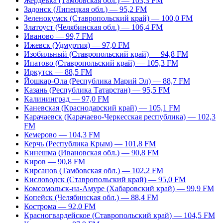
Жердевка (Тамбовская обл.) — 103,3 FM
Задонск (Липецкая обл.) — 95,2 FM
Зеленокумск (Ставропольский край) — 100,0 FM
Златоуст (Челябинская обл.) — 106,4 FM
Иваново — 99,7 FM
Ижевск (Удмуртия) — 97,0 FM
Изобильный (Ставропольский край) — 94,8 FM
Ипатово (Ставропольский край) — 105,3 FM
Иркутск — 88,5 FM
Йошкар-Ола (Республика Марий Эл) — 88,7 FM
Казань (Республика Татарстан) — 95,5 FM
Калининград — 97,0 FM
Каневская (Краснодарский край) — 105,1 FM
Карачаевск (Карачаево-Черкесская республика) — 102,3
FM
Кемерово — 104,3 FM
Керчь (Республика Крым) — 101,8 FM
Кинешма (Ивановская обл.) — 90,8 FM
Киров — 90,8 FM
Кирсанов (Тамбовская обл.) — 102,2 FM
Кисловодск (Ставропольский край) — 95,0 FM
Комсомольск-на-Амуре (Хабаровский край) — 99,9 FM
Копейск (Челябинская обл.) — 88,4 FM
Кострома — 92,0 FM
Красногвардейское (Ставропольский край) — 104,5 FM