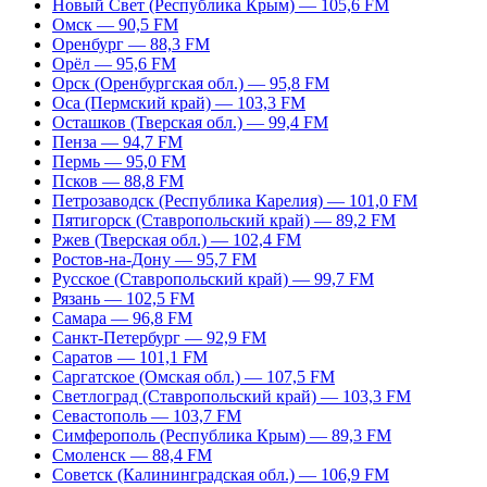
Новый Свет (Республика Крым) — 105,6 FM
Омск — 90,5 FM
Оренбург — 88,3 FM
Орёл — 95,6 FM
Орск (Оренбургская обл.) — 95,8 FM
Оса (Пермский край) — 103,3 FM
Осташков (Тверская обл.) — 99,4 FM
Пенза — 94,7 FM
Пермь — 95,0 FM
Псков — 88,8 FM
Петрозаводск (Республика Карелия) — 101,0 FM
Пятигорск (Ставропольский край) — 89,2 FM
Ржев (Тверская обл.) — 102,4 FM
Ростов-на-Дону — 95,7 FM
Русское (Ставропольский край) — 99,7 FM
Рязань — 102,5 FM
Самара — 96,8 FM
Санкт-Петербург — 92,9 FM
Саратов — 101,1 FM
Саргатское (Омская обл.) — 107,5 FM
Светлоград (Ставропольский край) — 103,3 FM
Севастополь — 103,7 FM
Симферополь (Республика Крым) — 89,3 FM
Смоленск — 88,4 FM
Советск (Калининградская обл.) — 106,9 FM