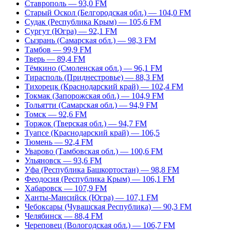
Ставрополь — 93,0 FM
Старый Оскол (Белгородская обл.) — 104,0 FM
Судак (Республика Крым) — 105,6 FM
Сургут (Югра) — 92,1 FM
Сызрань (Самарская обл.) — 98,3 FM
Тамбов — 99,9 FM
Тверь — 89,4 FM
Тёмкино (Смоленская обл.) — 96,1 FM
Тирасполь (Приднестровье) — 88,3 FM
Тихорецк (Краснодарский край) — 102,4 FM
Токмак (Запорожская обл.) — 104,9 FM
Тольятти (Самарская обл.) — 94,9 FM
Томск — 92,6 FM
Торжок (Тверская обл.) — 94,7 FM
Туапсе (Краснодарский край) — 106,5
Тюмень — 92,4 FM
Уварово (Тамбовская обл.) — 100,6 FM
Ульяновск — 93,6 FM
Уфа (Республика Башкортостан) — 98,8 FM
Феодосия (Республика Крым) — 106,1 FM
Хабаровск — 107,9 FM
Ханты-Мансийск (Югра) — 107,1 FM
Чебоксары (Чувашская Республика) — 90,3 FM
Челябинск — 88,4 FM
Череповец (Вологодская обл.) — 106,7 FM