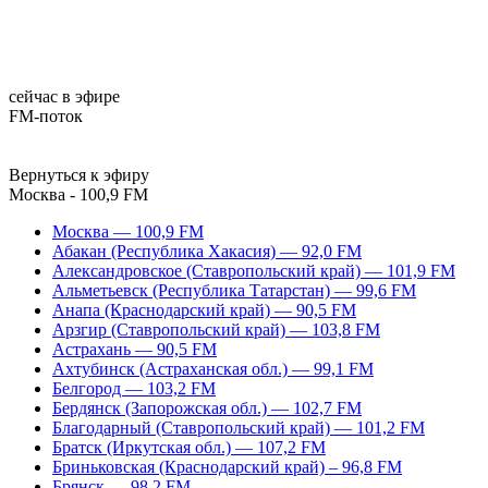
сейчас в эфире
FM-поток
Вернуться к эфиру
Москва - 100,9 FM
Москва — 100,9 FM
Абакан (Республика Хакасия) — 92,0 FM
Александровское (Ставропольский край) — 101,9 FM
Альметьевск (Республика Татарстан) — 99,6 FM
Анапа (Краснодарский край) — 90,5 FM
Арзгир (Ставропольский край) — 103,8 FM
Астрахань — 90,5 FM
Ахтубинск (Астраханская обл.) — 99,1 FM
Белгород — 103,2 FM
Бердянск (Запорожская обл.) — 102,7 FM
Благодарный (Ставропольский край) — 101,2 FM
Братск (Иркутская обл.) — 107,2 FM
Бриньковская (Краснодарский край) – 96,8 FM
Брянск — 98,2 FM