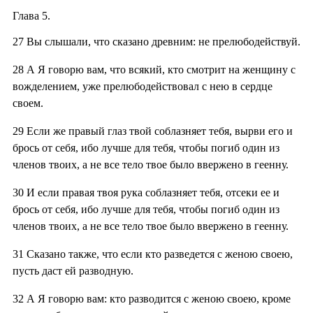
Глава 5.
27
Вы слышали, что сказано древним: не прелюбодействуй.
28
А Я говорю вам, что всякий, кто смотрит на женщину с
вожделением, уже прелюбодействовал с нею в сердце
своем.
29
Если же правый глаз твой соблазняет тебя, вырви его и
брось от себя, ибо лучше для тебя, чтобы погиб один из
членов твоих, а не все тело твое было ввержено в геенну.
30
И если правая твоя рука соблазняет тебя, отсеки ее и
брось от себя, ибо лучше для тебя, чтобы погиб один из
членов твоих, а не все тело твое было ввержено в геенну.
31
Сказано также, что если кто разведется с женою своею,
пусть даст ей разводную.
32
А Я говорю вам: кто разводится с женою своею, кроме