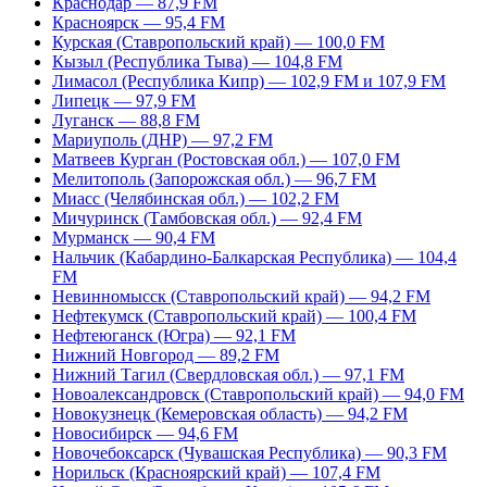
Краснодар — 87,9 FM
Красноярск — 95,4 FM
Курская (Ставропольский край) — 100,0 FM
Кызыл (Республика Тыва) — 104,8 FM
Лимасол (Республика Кипр) — 102,9 FM и 107,9 FM
Липецк — 97,9 FM
Луганск — 88,8 FM
Мариуполь (ДНР) — 97,2 FM
Матвеев Курган (Ростовская обл.) — 107,0 FM
Мелитополь (Запорожская обл.) — 96,7 FM
Миасс (Челябинская обл.) — 102,2 FM
Мичуринск (Тамбовская обл.) — 92,4 FM
Мурманск — 90,4 FM
Нальчик (Кабардино-Балкарская Республика) — 104,4
FM
Невинномысск (Ставропольский край) — 94,2 FM
Нефтекумск (Ставропольский край) — 100,4 FM
Нефтеюганск (Югра) — 92,1 FM
Нижний Новгород — 89,2 FM
Нижний Тагил (Свердловская обл.) — 97,1 FM
Новоалександровск (Ставропольский край) — 94,0 FM
Новокузнецк (Кемеровская область) — 94,2 FM
Новосибирск — 94,6 FM
Новочебоксарск (Чувашская Республика) — 90,3 FM
Норильск (Красноярский край) — 107,4 FM