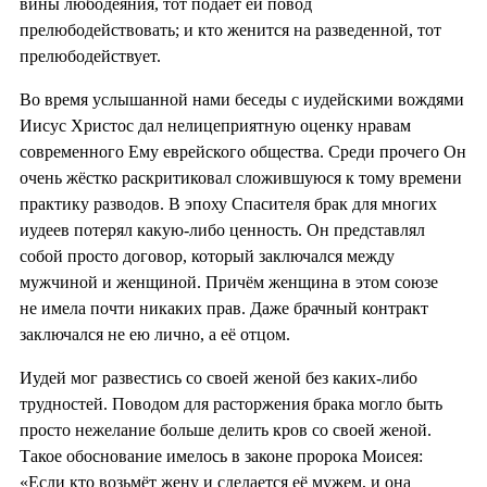
вины любодеяния, тот подает ей повод
прелюбодействовать; и кто женится на разведенной, тот
прелюбодействует.
Во время услышанной нами беседы с иудейскими вождями
Иисус Христос дал нелицеприятную оценку нравам
современного Ему еврейского общества. Среди прочего Он
очень жёстко раскритиковал сложившуюся к тому времени
практику разводов. В эпоху Спасителя брак для многих
иудеев потерял какую-либо ценность. Он представлял
собой просто договор, который заключался между
мужчиной и женщиной. Причём женщина в этом союзе
не имела почти никаких прав. Даже брачный контракт
заключался не ею лично, а её отцом.
Иудей мог развестись со своей женой без каких-либо
трудностей. Поводом для расторжения брака могло быть
просто нежелание больше делить кров со своей женой.
Такое обоснование имелось в законе пророка Моисея:
«Если кто возьмёт жену и сделается её мужем, и она