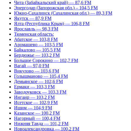
Чита (Забайкальский край) — 87,6 FM
Энергодар (Запорожская обл.) – 104,5 FM
Южно-Сахалинск (Сахалинская обл.) — 89,3 FM
Якутск — 87,9 FM
Ялта (Республика Крым) — 106,8 FM
Ярославль — 98,3 FM
Тюменская область:
Абатское — 103,8 FM
Аромашево — 103,5 FM
Байкалово — 105,5 FM
Бердюжье — 103,2 FM
Большое Сорокино — 102,7 FM
Вагай — 97,0 FM
Викулово — 103,6 FM
Голышманово — 105,4 FM
Демьянское — 102,6 FM
Ермаки — 103,3 FM
Заводоуковск — 103,3 FM
Ингаир — 103,2 FM
Исетское — 102,9 FM
Ишим — 104,9 FM
Казанское — 100,2 FM
Нагорный — 100,4 FM
Нижняя Тавда — 101,2 FM
Новоалександровка — 100,2 FM