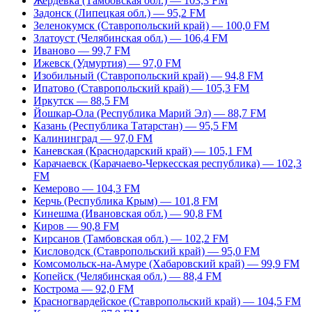
Жердевка (Тамбовская обл.) — 103,3 FM
Задонск (Липецкая обл.) — 95,2 FM
Зеленокумск (Ставропольский край) — 100,0 FM
Златоуст (Челябинская обл.) — 106,4 FM
Иваново — 99,7 FM
Ижевск (Удмуртия) — 97,0 FM
Изобильный (Ставропольский край) — 94,8 FM
Ипатово (Ставропольский край) — 105,3 FM
Иркутск — 88,5 FM
Йошкар-Ола (Республика Марий Эл) — 88,7 FM
Казань (Республика Татарстан) — 95,5 FM
Калининград — 97,0 FM
Каневская (Краснодарский край) — 105,1 FM
Карачаевск (Карачаево-Черкесская республика) — 102,3
FM
Кемерово — 104,3 FM
Керчь (Республика Крым) — 101,8 FM
Кинешма (Ивановская обл.) — 90,8 FM
Киров — 90,8 FM
Кирсанов (Тамбовская обл.) — 102,2 FM
Кисловодск (Ставропольский край) — 95,0 FM
Комсомольск-на-Амуре (Хабаровский край) — 99,9 FM
Копейск (Челябинская обл.) — 88,4 FM
Кострома — 92,0 FM
Красногвардейское (Ставропольский край) — 104,5 FM