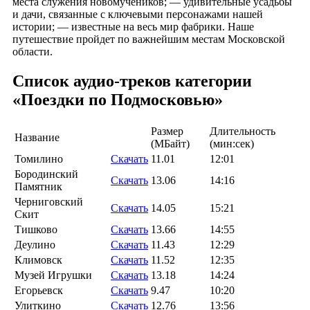
места служения новомучеников; — удивительные усадьбы
и дачи, связанные с ключевыми персонажами нашей
истории; — известные на весь мир фабрики. Наше
путешествие пройдет по важнейшим местам Московской
области.
Список аудио-треков категории
«Поездки по Подмосковью»
Размер
Длительность
Название
(MБайт)
(мин:сек)
Томилино
Скачать
11.01
12:01
Бородинский
Скачать
13.06
14:16
Памятник
Черниговский
Скачать
14.05
15:21
Скит
Тишково
Скачать
13.66
14:55
Деулино
Скачать
11.43
12:29
Климовск
Скачать
11.52
12:35
Музей Игрушки
Скачать
13.18
14:24
Егорьевск
Скачать
9.47
10:20
Улиткино
Скачать
12.76
13:56