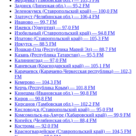
Жердевка (Тамбовская обл.) — 103,3 FM
Задонск (Липецкая обл.) — 95,2 FM
Зеленокумск (Ставропольский край) — 100,0 FM
Златоуст (Челябинская обл.) — 106,4 FM
Иваново — 99,7 FM
Ижевск (Удмуртия) — 97,0 FM
Изобильный (Ставропольский край) — 94,8 FM
Ипатово (Ставропольский край) — 105,3 FM
Иркутск — 88,5 FM
Йошкар-Ола (Республика Марий Эл) — 88,7 FM
Казань (Республика Татарстан) — 95,5 FM
Калининград — 97,0 FM
Каневская (Краснодарский край) — 105,1 FM
Карачаевск (Карачаево-Черкесская республика) — 102,3
FM
Кемерово — 104,3 FM
Керчь (Республика Крым) — 101,8 FM
Кинешма (Ивановская обл.) — 90,8 FM
Киров — 90,8 FM
Кирсанов (Тамбовская обл.) — 102,2 FM
Кисловодск (Ставропольский край) — 95,0 FM
Комсомольск-на-Амуре (Хабаровский край) — 99,9 FM
Копейск (Челябинская обл.) — 88,4 FM
Кострома — 92,0 FM
Красногвардейское (Ставропольский край) — 104,5 FM