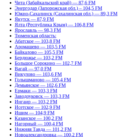
Чита (Забайкальский край) — 87,6 FM
Энергодар (Запорожская обл.) – 104,5 FM
Южно-Сахалинск (Сахалинская обл.) — 89,3 FM
Якутск — 87,9 FM
Ялта (Республика Крым) — 106,8 FM
Ярославль — 98,3 FM
Тюменская область:
Абатское — 103,8 FM
Аромашево — 103,5 FM
Байкалово — 105,5 FM
Бердюжье — 103,2 FM
Большое Сорокино — 102,7 FM
Вагай — 97,0 FM
Викулово — 103,6 FM
Голышманово — 105,4 FM
Демьянское — 102,6 FM
Ермаки — 103,3 FM
Заводоуковск — 103,3 FM
Ингаир — 103,2 FM
Исетское — 102,9 FM
Ишим — 104,9 FM
Казанское — 100,2 FM
Нагорный — 100,4 FM
Нижняя Тавда — 101,2 FM
Новоалександровка — 100,2 FM