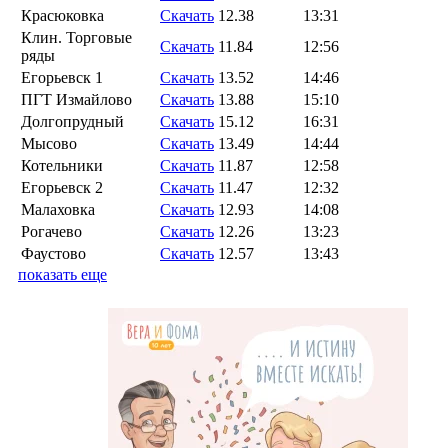
Красюковка
Скачать
12.38
13:31
Клин. Торговые
Скачать
11.84
12:56
ряды
Егорьевск 1
Скачать
13.52
14:46
ПГТ Измайлово
Скачать
13.88
15:10
Долгопрудный
Скачать
15.12
16:31
Мысово
Скачать
13.49
14:44
Котельники
Скачать
11.87
12:58
Егорьевск 2
Скачать
11.47
12:32
Малаховка
Скачать
12.93
14:08
Рогачево
Скачать
12.26
13:23
Фаустово
Скачать
12.57
13:43
показать еще