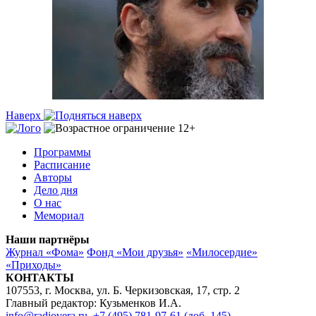
Наверх
Программы
Расписание
Авторы
Дело дня
О нас
Мемориал
Наши партнёры
Журнал «Фома»
Фонд «Мои друзья»
«Милосердие»
«Приходы»
КОНТАКТЫ
107553, г. Москва, ул. Б. Черкизовская, 17, стр. 2
Главный редактор: Кузьменков И.А.
info@radiovera.ru
,
+7 (495) 781-97-61 (доб. 145)