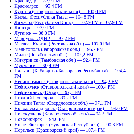
Краснодар — 87,9 FM
Красноярск — 95,4 FM
Курская (Ставропольский край) — 100,0 FM
Кызыл (Республика Тыва) — 104,8 FM
Лимасол (Республика Кипр) — 102,9 FM и 107,9 FM
Липецк — 97,9 FM
Луганск — 88,8 FM
Мариуполь (ДНР) — 97,2 FM
Матвеев Курган (Ростовская обл.) — 107,0 FM
Мелитополь (Запорожская обл.) — 96,7 FM
Миасс (Челябинская обл.) — 102,2 FM
Мичуринск (Тамбовская обл.) — 92,4 FM
Мурманск — 90,4 FM
Нальчик (Кабардино-Балкарская Республика) — 104,4
FM
Невинномысск (Ставропольский край) — 94,2 FM
Нефтекумск (Ставропольский край) — 100,4 FM
Нефтеюганск (Югра) — 92,1 FM
Нижний Новгород — 89,2 FM
Нижний Тагил (Свердловская обл.) — 97,1 FM
Новоалександровск (Ставропольский край) — 94,0 FM
Новокузнецк (Кемеровская область) — 94,2 FM
Новосибирск — 94,6 FM
Новочебоксарск (Чувашская Республика) — 90,3 FM
Норильск (Красноярский край) — 107,4 FM