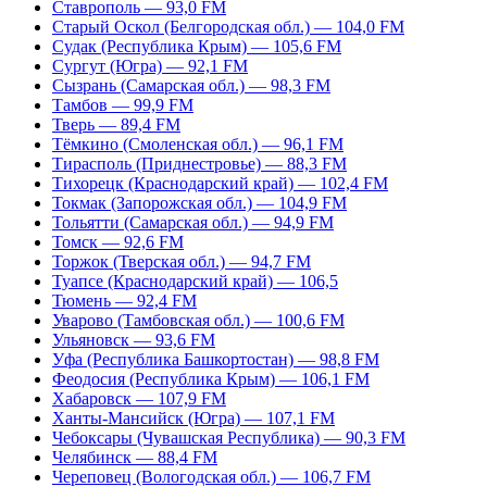
Ставрополь — 93,0 FM
Старый Оскол (Белгородская обл.) — 104,0 FM
Судак (Республика Крым) — 105,6 FM
Сургут (Югра) — 92,1 FM
Сызрань (Самарская обл.) — 98,3 FM
Тамбов — 99,9 FM
Тверь — 89,4 FM
Тёмкино (Смоленская обл.) — 96,1 FM
Тирасполь (Приднестровье) — 88,3 FM
Тихорецк (Краснодарский край) — 102,4 FM
Токмак (Запорожская обл.) — 104,9 FM
Тольятти (Самарская обл.) — 94,9 FM
Томск — 92,6 FM
Торжок (Тверская обл.) — 94,7 FM
Туапсе (Краснодарский край) — 106,5
Тюмень — 92,4 FM
Уварово (Тамбовская обл.) — 100,6 FM
Ульяновск — 93,6 FM
Уфа (Республика Башкортостан) — 98,8 FM
Феодосия (Республика Крым) — 106,1 FM
Хабаровск — 107,9 FM
Ханты-Мансийск (Югра) — 107,1 FM
Чебоксары (Чувашская Республика) — 90,3 FM
Челябинск — 88,4 FM
Череповец (Вологодская обл.) — 106,7 FM