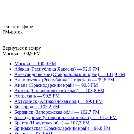
сейчас в эфире
FM-поток
Вернуться к эфиру
Москва - 100,9 FM
Москва — 100,9 FM
Абакан (Республика Хакасия) — 92,0 FM
Александровское (Ставропольский край) — 101,9 FM
Альметьевск (Республика Татарстан) — 99,6 FM
Анапа (Краснодарский край) — 90,5 FM
Арзгир (Ставропольский край) — 103,8 FM
Астрахань — 90,5 FM
Ахтубинск (Астраханская обл.) — 99,1 FM
Белгород — 103,2 FM
Бердянск (Запорожская обл.) — 102,7 FM
Благодарный (Ставропольский край) — 101,2 FM
Братск (Иркутская обл.) — 107,2 FM
Бриньковская (Краснодарский край) – 96,8 FM
Брянск — 98,2 FM