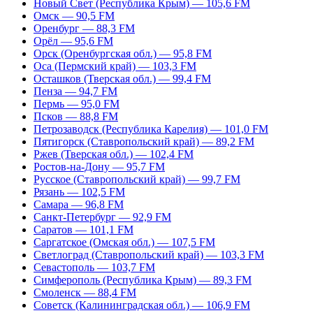
Новый Свет (Республика Крым) — 105,6 FM
Омск — 90,5 FM
Оренбург — 88,3 FM
Орёл — 95,6 FM
Орск (Оренбургская обл.) — 95,8 FM
Оса (Пермский край) — 103,3 FM
Осташков (Тверская обл.) — 99,4 FM
Пенза — 94,7 FM
Пермь — 95,0 FM
Псков — 88,8 FM
Петрозаводск (Республика Карелия) — 101,0 FM
Пятигорск (Ставропольский край) — 89,2 FM
Ржев (Тверская обл.) — 102,4 FM
Ростов-на-Дону — 95,7 FM
Русское (Ставропольский край) — 99,7 FM
Рязань — 102,5 FM
Самара — 96,8 FM
Санкт-Петербург — 92,9 FM
Саратов — 101,1 FM
Саргатское (Омская обл.) — 107,5 FM
Светлоград (Ставропольский край) — 103,3 FM
Севастополь — 103,7 FM
Симферополь (Республика Крым) — 89,3 FM
Смоленск — 88,4 FM
Советск (Калининградская обл.) — 106,9 FM